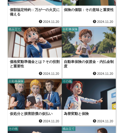
価額協定特約：万が一の火災に
保険の価額：その意味と重要性
備える
2024.11.20
2024.11.20
積み立て
自動車保険
価格変動準備金とは？その役割
自動車保険の仮渡金・内払金制
と重要性
度
2024.11.20
2024.11.20
自動車保険
その他
仮処分と損害賠償の仮払い
為替変動と保険
2024.11.20
2024.11.20
その他
積み立て