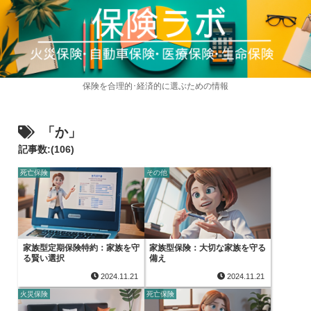
保険を合理的･経済的に選ぶための情報
「か」
記事数:(106)
死亡保険
その他
家族型定期保険特約：家族を守
家族型保険：大切な家族を守る
る賢い選択
備え
2024.11.21
2024.11.21
火災保険
死亡保険