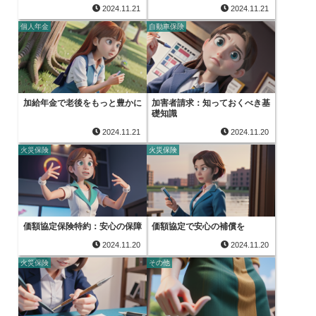
2024.11.21
2024.11.21
個人年金
自動車保険
加給年金で老後をもっと豊かに
加害者請求：知っておくべき基
礎知識
2024.11.21
2024.11.20
火災保険
火災保険
価額協定保険特約：安心の保障
価額協定で安心の補償を
2024.11.20
2024.11.20
火災保険
その他