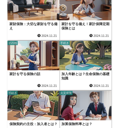
家財保険：大切な家財を守る備
家計を守る備え！家計保障定期
え
保険とは
2024.11.21
2024.11.21
その他
手続き
家計を守る保険の話
加入年齢とは？生命保険の基礎
知識
2024.11.21
2024.11.21
手続き
火災保険
保険契約の主役：加入者とは？
加算保険料率とは？