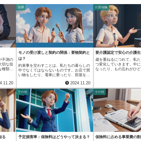
法律
介護保険
モノの受け渡しと契約の関係：要物契約と
要介護認定で安心の介護生
は？
や不測の
歳を重ねるにつれて、私た
大切な役
つ変化していきます。中に
約束事を交わすことは、私たちの暮らしの
な種類が
なったり、もの忘れがひど
中でなくてはならないものです。お店で買
は、万一
て、日常生活を送るのに常
い物をしたり、電車に乗ったり、部屋を借
重要な役
要になる場合があります。
りたりする時にも、私たちは知らないうち
4.11.20
2024.11.20
く分けて
態といいます。また、まだ
に約束事をしています。これらの約束事
内容や期
態とまではいかないものの
は、法律では「契約」と呼ばれ、色々な種
その他
その他
分に合っ
様々な場面で少しの手助け
類があります。その中で、「要物契約」と
の保険の
要支援状態といいます。こ
呼ばれる少し変わった契約があります。こ
まず、一
歳をとるにつれて体の機能
の契約は、ただ単に双方が「はい、わかり
険です。
えてくること、病気やケガ
ました」と同意するだけでは成立しませ
たって保
こります。要介護状態や要
ん。約束に加えて、何か品物などを実際に
必ず保険
と、食事をしたり、お風呂
やり取りすることが必要になるのです。例
続く安心
イレに行ったりといった、
えば、誰かに荷物を預かってもらうことを
に比べて
気なく行っている生活の基
想像してみてください。「この荷物、預か
、貯蓄性
しくなります。一人で生活
ってくれますか？」「はい、わかりまし
金準備と
しくなり、家族や周りの人
た」と口約束をしただけでは、法律上は
知る
予定損害率：保険料はどうやって決まる？
保険料に占める事業費の割
期間の保
可欠になります。例えば、
「要物契約」である「寄託契約」は成立し