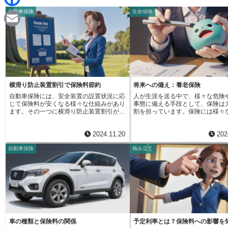
d
i
自動車保険
生命保険
F
i
n
a
t
E
e
c
m
e
a
b
i
横滑り防止装置割引で保険料節約
将来への備え：養老保険
o
自動車保険には、安全装置の設置状況に応
人が生涯を送る中で、様々な危険
l
じて保険料が安くなる様々な仕組みがあり
事態に備える手段として、保険は
o
ます。その一つに横滑り防止装置割引があ
割を担っています。保険には様々
ります。これは、自動車に横滑り防止装置
ありますが、その中でも生命保険
が付いている場合に保険料の一部を割り引
の場合に家族の生活を守るための
k
2024.11.20
202
く制度です。横滑り防止装置とは、急ブレ
割を果たします。生命保険は大き
ーキや急ハンドルを切った際に車が滑るの
三つの種類があり、それぞれ保障
自動車保険
積み立て
を防ぎ、運転を安定させる安全装置です。
間、保険料などが異なります。自
この装置のおかげで、事故の危険性を減ら
た保険を選ぶためには、それぞれ
せると考えられています。保険会社は、こ
特徴を理解することが重要です。
の装置が付いた車を運転する人は安全運転
生涯の保障を提供するのが終身保
を心がけているとみなし、保険料を割り引
終身保険は、文字通り一生涯にわ
くことで安全運転を促しているのです。近
障が続くため、死亡した場合には
年では、多くの乗用車にこの横滑り防止装
金が支払われます。保障が一生涯
置が標準で搭載されるようになりました。
感がある一方、保険料は他の種類
自家用乗用車や自家用小型乗用車の場合
高額になる傾向があります。また
は、既に保険料の計算にこの装置の有無が
の高い商品もあるため、将来の資
車の種類と保険料の関係
予定利率とは？保険料への影響を
反映されています。そのため、これらの車
しても活用できます。次に、一定