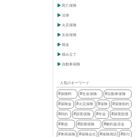
費率を決定しま
は、金融庁の認
死亡保険
ることになりま
は保険金だけで
法律
が含まれてお
の下で決められ
火災保険
生命保険
税金
積み立て
自動車保険
人気のキーワード
保険料
生命保険
自動車保険
保険金
火災保険
保険
保険契約
特約
損害保険
年金
損害賠償
事故
医療保険
解約返戻金
車両保険
保険会社
保険用語
割引