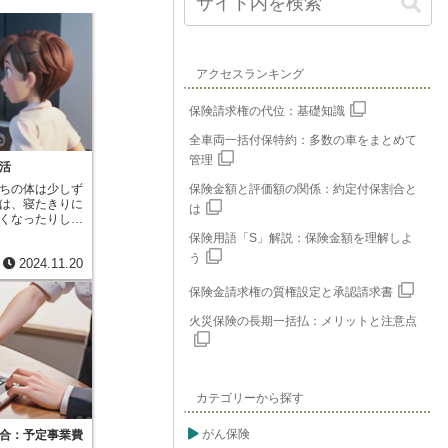
アクセスランキング
保険請求権の代位：基礎知識
全車両一括付保特約：多数の車をまとめて
管理
活
ちの体は少しず
保険金額と評価額の関係：約定付保割合と
は、寝たきりに
は
くなったりし
に人の助けが必
保険用語「S」解説：保険金額を理解しよ
これを要介護状
う
2024.11.20
介護が必要な状
、日常生活の
保険金請求権の質権設定と承認請求書
が必要な状態を
れらの状態は、
火災保険の長期一括払：メリットと注意点
や頭の働きが衰
などが原因で起
支援状態になる
に入ったり、ト
普段私たちが何
カテゴリーから探す
本的な動作が難
を送ることが難
の助けが必要不
がん保険
合：予定事業費
足腰が弱って歩