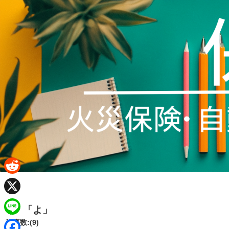
R
e
X
「よ」
d
L
記事数:(9)