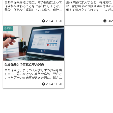
自動車保険を選ぶ際に、車の種類によって
生命保険に加入すると、毎月支払
種については個別の割引としては適用され
障を提供するのが定期保険です。
保険料が変わることをご存知でしょうか。
の一部は将来の保険金や給付金の
ません。しかし、貨物自動車や特殊車両な
は、例えば10年、20年といった
普段、何気なく運転している車も、保険会
備えて積み立てられます。この積
ど、自家用乗用車や自家用小型乗用車以外
特定の期間だけ保障されます。保
社では細かく分類されています。この分類
れたお金は、保険会社によって安
の車種の場合には、この割引が適用される
限定されているため、保険料は終
は、事故が起きた際の損害額や危険度を予
実な方法で運用され、利益を生み
場合があります。ご自身の車が割引の対象
比べて割安です。必要な保障額を
2024.11.20
202
測するために重要な要素となるのです。例
に活用されます。この運用によっ
になるかどうかは、保険会社に問い合わせ
定することで確保したい場合や、
えば、通勤に使う小さな車と、週末に家族
ると見込まれる利益の割合のこと
て確認することをお勧めします。装置が付
ンなどの借入期間に合わせて保障
その他
で乗る大きなミニバンを考えてみましょ
利率」といいます。将来得られる
いているのに割引が適用されていない場
い場合に適しています。最後に、
う。もし事故を起こした場合、修理費用は
れる利益をあらかじめ保険料の計
合、損をしている可能性があります。保険
生存していれば満期保険金を受け
どうなるでしょうか。小さな車に比べて、
込むことで、支払う保険料の額を
会社に連絡し、車検証を用意した上で、ご
ができる養老保険です。養老保険
ミニバンの修理費用は高額になる可能性が
えることができます。つまり、予
自身の車の横滑り防止装置の有無、そして
保障と満期保険金がセットになっ
高いでしょう。また、搭乗人数も違いま
高いほど、将来の運用で得られる
割引の適用について詳しく聞いてみましょ
す。保険期間中に死亡した場合に
す。ミニバンは多人数が乗車できるため、
きいと見込まれるため、必要な保
う。少しでも保険料を安く抑え、家計の負
険金が、満期まで生存していた場
事故発生時の怪我人の数も多くなる可能性
くなります。例えば、予定利率が
担を軽くするためにも、ぜひ一度確認して
期保険金が支払われます。満期保
があります。このように、車種によって事
品と１％の商品があった場合、同
みてください。
け取ることで、老後の生活資金や
故の規模や被害状況が大きく変わるため、
容であれば、３％の商品のほうが
教育資金などに活用できます。し
保険会社は車種ごとに保険料を調整してい
険料は安くなります。これは、将
険料は比較的高額になる傾向があ
生命保険と予定死亡率の関係
ます。では、具体的にどのような基準で分
益で保険金支払いの原資をより多
このように、生命保険には様々な
生命保険は、多くの人が少しずつお金を出
類されているのでしょうか。まず、ナンバ
と想定されるからです。逆に、予
り、それぞれにメリットとデメリ
し合い、思いがけない事故や病気、死亡と
ープレートの種類で、自家用車、事業用
低い場合は、将来の運用で得られ
ります。自分のライフステージや
いった万一の出来事が起きた際に、残され
車、貨物車などに分けられます。自家用車
少ないと見込まれるため、それだ
況、家族構成などを考慮し、将来
た家族の生活を守るための制度です。これ
の中でも、車の大きさ（排気量）によって
は高くなります。１％の商品のほ
づいて最適な保険を選ぶことが大
2024.11.20
は、みんなで支え合う助け合いの精神に基
区分がさらに細分化されます。軽自動車、
の運用益への期待が低いため、そ
保険を選ぶ際には、複数の保険会
づいて成り立っています。生命保険の仕組
小型車、普通車など、エンジンの大きさに
月の保険料で賄う必要があるから
を比較検討し、専門家のアドバイ
みを理解する上で重要なのが「予定死亡
応じて保険料が変わります。また、車の用
のように、予定利率は保険料の設
ることも有効です。
率」です。これは、同じ年齢の集団の中
途も重要な要素です。通勤や通学など日常
な影響を与える重要な要素です。
で、今後一年間にどれくらいの人が亡くな
的に使う車と、趣味やレジャーで使う車で
は、将来の経済見通しや市場の動
るかを統計的に予測した数値のことです。
は、走行距離や運転頻度が異なるため、事
考慮して、保険会社が慎重に決定
この予測に基づいて、保険会社は保険料を
故発生率も変わってきます。これらを総合
また、一度契約した保険の予定利
計算します。つまり、加入者から集めた保
的に判断して、保険会社はそれぞれの車に
約期間中は基本的に変わりません