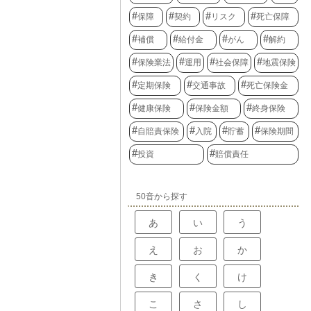
保障
契約
リスク
死亡保障
補償
給付金
がん
解約
保険業法
運用
社会保障
地震保険
定期保険
交通事故
死亡保険金
健康保険
保険金額
終身保険
自賠責保険
入院
貯蓄
保険期間
投資
賠償責任
50音から探す
あ
い
う
え
お
か
き
く
け
こ
さ
し