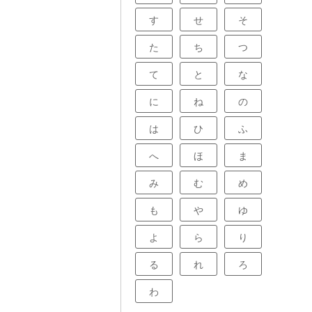
す
せ
そ
た
ち
つ
て
と
な
に
ね
の
は
ひ
ふ
へ
ほ
ま
み
む
め
も
や
ゆ
よ
ら
り
る
れ
ろ
わ