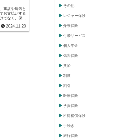
物に出かけた
その他
になります。ま
、事故や病気と
と、食事の用意
てお支払いする
レジャー保険
をつけっぱなし
けでなく、保険
活に支障をきた
上で必要な経費
介護保険
2024.11.20
うな状態になる
費の割合を示す
り、介護をする
す。保険会社
付帯サービス
他の家族の生活
加入していただ
性があります。
っています。例
になった場合、
個人年金
勧めする募集活
かを正しく判断
ている契約の管
るようにするた
をお支払いする
傷害保険
す。介護保険制
これらの業務に
応するために作
品費、広告宣伝
共済
制度を利用する
など、様々な経
スを受けたり、
費率は、これら
制度
など、様々な形
に反映させるか
ます。また、介
ます。この割合
割引
するためのサー
者の皆様の負担
高齢化が進む中
慎重に決めなけ
医療保険
る可能性は誰に
費率が高すぎる
度について理解
負担が大きくな
学資保険
えておくことが
すぎると保険会
、最悪の場合に
所得補償保険
くなる可能性も
率の設定は、保
手続き
上で欠かせない
険会社は、過去
基づいて、必要
旅行保険