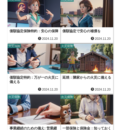
価額協定保険特約：安心の保障
価額協定で安心の補償を
2024.11.20
2024.11.20
火災保険
火災保険
価額協定特約：万が一の火災に
延焼：隣家からの火災に備える
備える
2024.11.20
2024.11.20
火災保険
火災保険
事業継続のための備え: 営業継
一部保険と保険金：知っておく