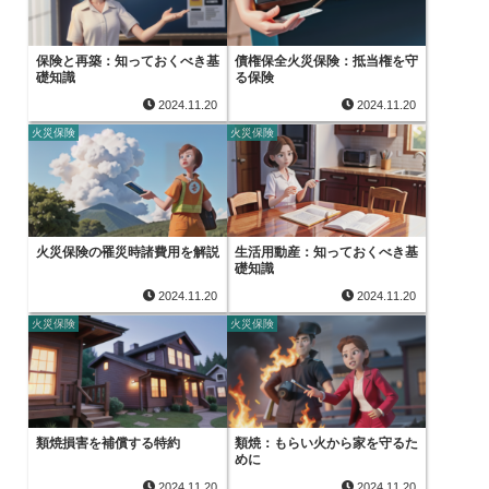
保険と再築：知っておくべき基
債権保全火災保険：抵当権を守
礎知識
る保険
2024.11.20
2024.11.20
火災保険
火災保険
火災保険の罹災時諸費用を解説
生活用動産：知っておくべき基
礎知識
2024.11.20
2024.11.20
火災保険
火災保険
類焼損害を補償する特約
類焼：もらい火から家を守るた
めに
2024.11.20
2024.11.20