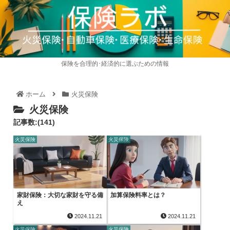
保険を合理的･経済的に選ぶための情報
ホーム
火災保険
火災保険
記事数:(141)
火災保険
火災保険
家財保険：大切な家財を守る備
加算保険料率とは？
え
2024.11.21
2024.11.21
火災保険
火災保険