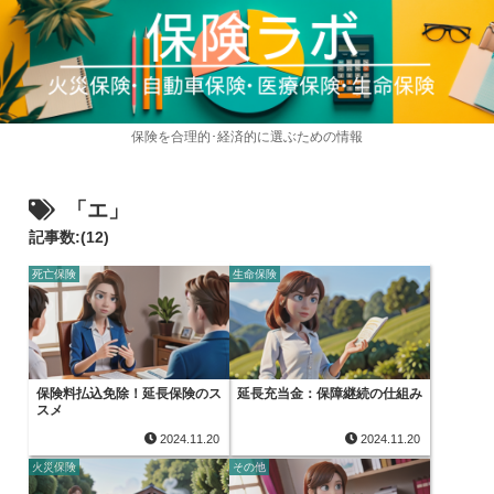
保険を合理的･経済的に選ぶための情報
「エ」
記事数:(12)
死亡保険
生命保険
保険料払込免除！延長保険のス
延長充当金：保障継続の仕組み
スメ
2024.11.20
2024.11.20
火災保険
その他