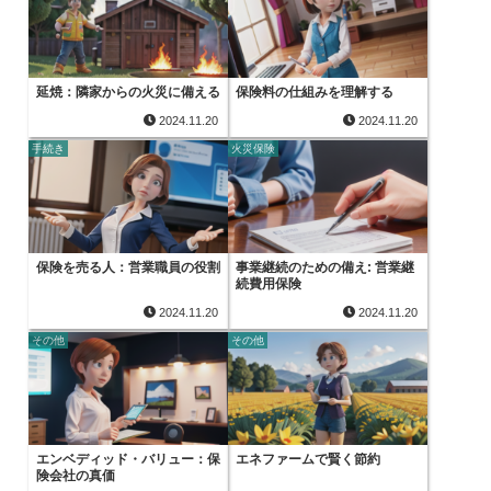
延焼：隣家からの火災に備える
保険料の仕組みを理解する
2024.11.20
2024.11.20
手続き
火災保険
保険を売る人：営業職員の役割
事業継続のための備え: 営業継
続費用保険
2024.11.20
2024.11.20
その他
その他
エンベディッド・バリュー：保
エネファームで賢く節約
険会社の真価