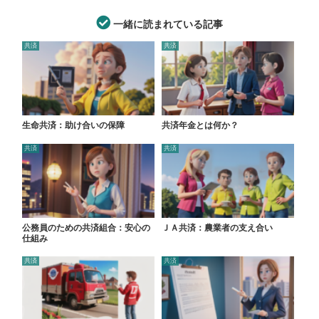
一緒に読まれている記事
共済
共済
生命共済：助け合いの保障
共済年金とは何か？
共済
共済
公務員のための共済組合：安心の
ＪＡ共済：農業者の支え合い
仕組み
共済
共済