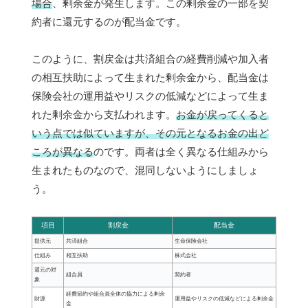
場合
、剰余金が発生します。この剰余金の一部を契
約者に還元するのが配当金です。
このように、割戻金は共済組合の経費削減や加入者
の相互扶助によって生まれた剰余金から、配当金は
保険会社の運用益やリスクの低減などによって生ま
れた剰余金から支払われます。
お金が戻ってくると
いう点では似ていますが、その元となるお金の出ど
ころが異なる
のです。両者は全く異なる仕組みから
生まれたものなので、混同しないようにしましょ
う。
項目
割戻金
配当金
提供元
共済組合
生命保険会社
仕組み
相互扶助
株式会社
還元の対
組合員
契約者
象
経費節約や組合員全体の協力による剰余
財源
運用益やリスクの低減などによる剰余金
金