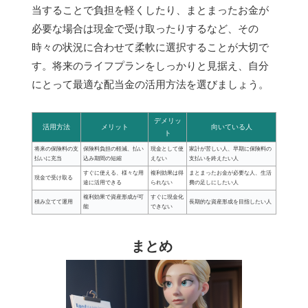
当することで負担を軽くしたり、まとまったお金が
必要な場合は現金で受け取ったりするなど、その
時々の状況に合わせて柔軟に選択することが大切で
す。将来のライフプランをしっかりと見据え、自分
にとって最適な配当金の活用方法を選びましょう。
デメリッ
活用方法
メリット
向いている人
ト
将来の保険料の支
保険料負担の軽減、払い
現金として使
家計が苦しい人、早期に保険料の
払いに充当
込み期間の短縮
えない
支払いを終えたい人
すぐに使える、様々な用
複利効果は得
まとまったお金が必要な人、生活
現金で受け取る
途に活用できる
られない
費の足しにしたい人
複利効果で資産形成が可
すぐに現金化
積み立てて運用
長期的な資産形成を目指したい人
能
できない
まとめ