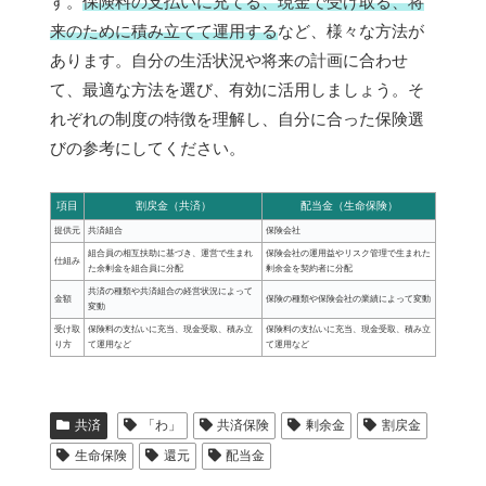
す。
保険料の支払いに充てる、現金で受け取る、将
来のために積み立てて運用する
など、様々な方法が
あります。自分の生活状況や将来の計画に合わせ
て、最適な方法を選び、有効に活用しましょう。そ
れぞれの制度の特徴を理解し、自分に合った保険選
びの参考にしてください。
項目
割戻金（共済）
配当金（生命保険）
提供元
共済組合
保険会社
組合員の相互扶助に基づき、運営で生まれ
保険会社の運用益やリスク管理で生まれた
仕組み
た余剰金を組合員に分配
剰余金を契約者に分配
共済の種類や共済組合の経営状況によって
金額
保険の種類や保険会社の業績によって変動
変動
受け取
保険料の支払いに充当、現金受取、積み立
保険料の支払いに充当、現金受取、積み立
り方
て運用など
て運用など
共済
「わ」
共済保険
剰余金
割戻金
生命保険
還元
配当金