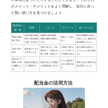
のメリット・デメリットをよく理解し、自分に合っ
た賢い使い方を見つけましょう。
割戻金の
説明
メリット
デメリット
向いている人
使い道
次回以降の保険
保険料の負担軽減、
毎月の保険料の支払い
将来の保険
現金として使え
料から割戻金額
保険の継続を確実に
が苦しい人、確実に保
料に充当
ない
が差し引かれる
する
険を継続したい人
自由に使える、生活
計画的に使わな
急な出費が必要な人、
現金で受け
割戻金がそのま
費の足し、特別な出
いとすぐ無くな
まとまったお金が必要
取る
ま手元に入る
費、貯蓄、投資など
る可能性がある
な人
積み立てて
すぐに現金化で
運用（共済
割戻金を積み立
将来に向けて計画的
将来に向けて堅実に資
きない場合があ
の種類によ
てて運用する
に資産形成ができる
産を増やしたい人
る
る）
配当金の活用方法