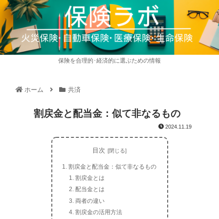
保険を合理的･経済的に選ぶための情報
ホーム
共済
割戻金と配当金：似て非なるもの
2024.11.19
目次
割戻金と配当金：似て非なるもの
割戻金とは
配当金とは
両者の違い
割戻金の活用方法