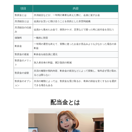
項目
内容
割戻金とは
共済組合などが、一年間の事業を終えた際に、会員に返すお金
共済組合とは
会員がお互いに助け合うことを目的とした非営利組織
共済組合の仕組
会員から集めたお金で、病気やケガ、災害などで困った時に給付金を支払う
み
保険料
一般的に割安
一年間の運営を終えて、実際に使ったお金が見込みよりも少なかった場合の余
剰余金
剰金
割戻金の使途
剰余金を組合員に還元
割戻金のメリッ
加入者全体の利益、家計負担の軽減
ト
共済の種類や契約内容、剰余金の状況などによって変動し、毎年必ず受け取れ
割戻金の金額
るとは限らない
割戻金のオプシ
共済の種類によっては、割戻金を受け取るか、将来の掛金を安くするかを選択
ョン
できる場合もある
配当金とは