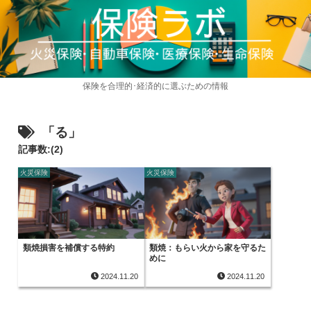
保険を合理的･経済的に選ぶための情報
「る」
記事数:(2)
火災保険
火災保険
類焼損害を補償する特約
類焼：もらい火から家を守るた
めに
2024.11.20
2024.11.20