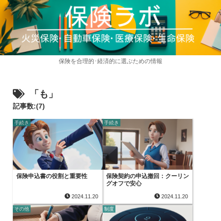
保険を合理的･経済的に選ぶための情報
「も」
記事数:(7)
手続き
手続き
保険申込書の役割と重要性
保険契約の申込撤回：クーリン
グオフで安心
2024.11.20
2024.11.20
その他
制度