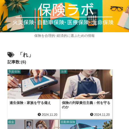
保険を合理的･経済的に選ぶための情報
「れ」
記事数:(6)
学資保険
法律
連生保険：家族を守る備え
保険の列挙責任主義：何を守る
のか
2024.11.20
2024.11.20
税金
自動車保険