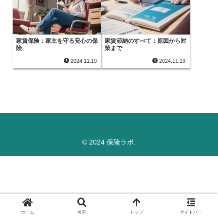
家賃保険：家主を守る安心の保
家賃滞納のすべて：原因から対
険
策まで
2024.11.19
2024.11.19
© 2024 保険ラボ.
ホーム
検索
トップ
サイドバー