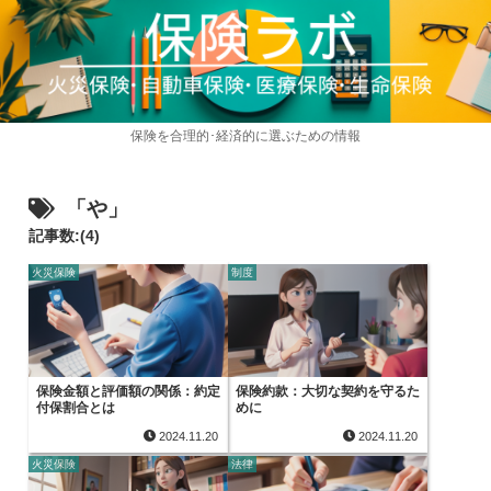
保険を合理的･経済的に選ぶための情報
「や」
記事数:(4)
火災保険
制度
保険金額と評価額の関係：約定
保険約款：大切な契約を守るた
付保割合とは
めに
2024.11.20
2024.11.20
火災保険
法律