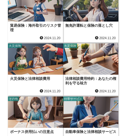
貿易保険：海外取引のリスク管
無免許運転と保険の落とし穴
理
2024.11.20
2024.11.20
火災保険
火災保険
火災保険と法律相談費用
法律相談費用特約：あなたの権
利を守る味方
2024.11.20
2024.11.20
その他
付帯サービス
ボーナス併用払いの注意点
自動車保険と法律相談サービス