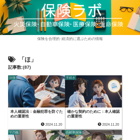
保険を合理的･経済的に選ぶための情報
「ほ」
記事数:(87)
法律
手続き
本人確認法：金融犯罪を防ぐた
確かな契約のために：本人確認
めの重要性
の重要性
2024.11.20
2024.11.20
その他
自動車保険