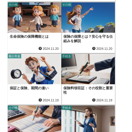
その他
その他
生命保険の保障機能とは
保険の保障とは？安心を守る仕
組みを解説
2024.11.20
2024.11.20
個人年金
手続き
保証と保険、期間の違い
保険料領収証：その役割と重要
性
2024.11.19
2024.11.19
その他
手続き