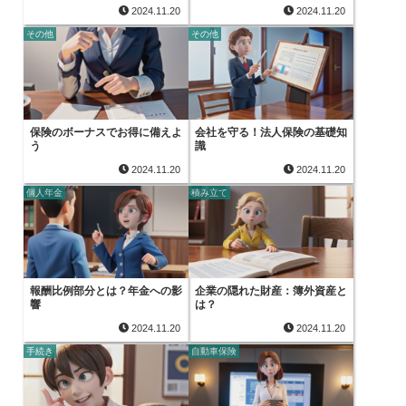
2024.11.20
2024.11.20
その他
その他
保険のボーナスでお得に備えよ
会社を守る！法人保険の基礎知
う
識
2024.11.20
2024.11.20
個人年金
積み立て
報酬比例部分とは？年金への影
企業の隠れた財産：簿外資産と
響
は？
2024.11.20
2024.11.20
手続き
自動車保険