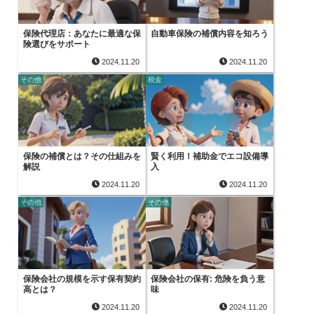
保険代理店：あなたに最適な保
自動車保険の補償内容を知ろう
険選びをサポート
2024.11.20
2024.11.20
その他
税金
保険の補償とは？その仕組みを
賢く利用！補助金でエコ設備導
解説
入
2024.11.20
2024.11.20
その他
その他
保険会社の規模を示す保有契約
保険会社の保有: 危険を負う意
高とは？
味
2024.11.20
2024.11.20