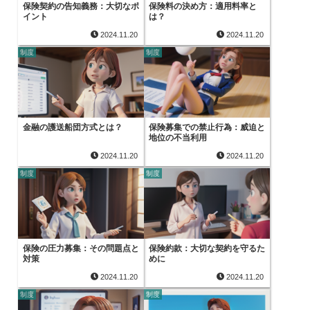
保険契約の告知義務：大切なポ
保険料の決め方：適用料率と
イント
は？
2024.11.20
2024.11.20
制度
制度
金融の護送船団方式とは？
保険募集での禁止行為：威迫と
地位の不当利用
2024.11.20
2024.11.20
制度
制度
保険の圧力募集：その問題点と
保険約款：大切な契約を守るた
対策
めに
2024.11.20
2024.11.20
制度
制度