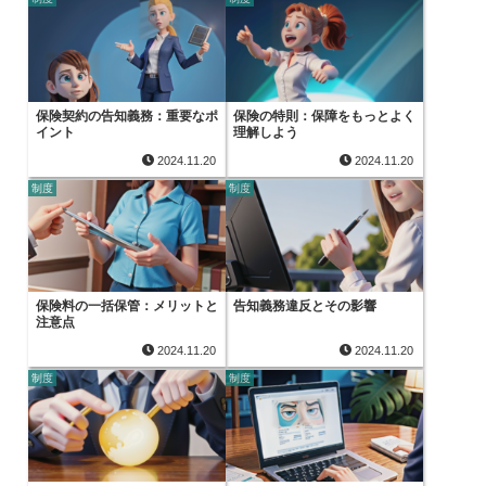
保険契約の告知義務：重要なポ
保険の特則：保障をもっとよく
イント
理解しよう
2024.11.20
2024.11.20
制度
制度
保険料の一括保管：メリットと
告知義務違反とその影響
注意点
2024.11.20
2024.11.20
制度
制度