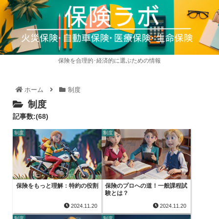
保険を合理的･経済的に選ぶための情報
ホーム
制度
制度
記事数:(68)
制度
制度
保険をもっと理解：特約の役割
保険のプロへの道！一般課程試
験とは？
2024.11.20
2024.11.20
制度
制度