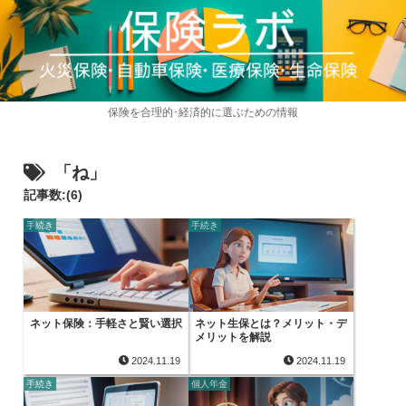
保険を合理的･経済的に選ぶための情報
「ね」
記事数:(6)
手続き
手続き
ネット保険：手軽さと賢い選択
ネット生保とは？メリット・デ
メリットを解説
2024.11.19
2024.11.19
手続き
個人年金