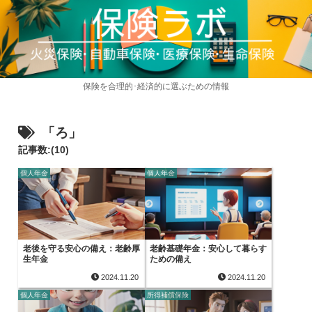
保険を合理的･経済的に選ぶための情報
「ろ」
記事数:(10)
個人年金
個人年金
老後を守る安心の備え：老齢厚
老齢基礎年金：安心して暮らす
生年金
ための備え
2024.11.20
2024.11.20
個人年金
所得補償保険