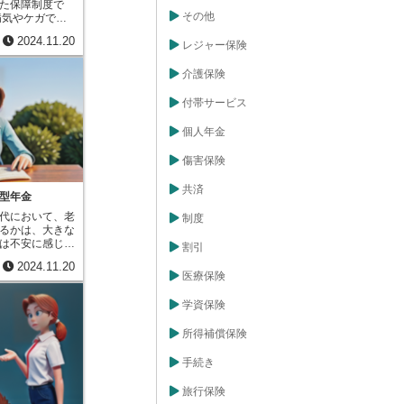
た保障制度で
時に、残された
その他
きな支えとなり
ながら亡くなっ
くなった時の保
2024.11.20
共済金を受け取
レジャー保険
で入院した時の
、加入者一人ひ
後の生活資金を
出し合い、困っ
介護保険
など、様々な種
る仕組みです。
の暮らしが多様
同体のように、
付帯サービス
況に合わせた商
精神で成り立っ
になっていま
利を目的として
、人々が将来の
個人年金
から
くてはならない
払いや事業運営
保険会社は、契
傷害保険
出た場合は、加
に管理し、将来
事業の充実のた
ります。集めた
共済
型年金
用されなければ
異なる点です。
者の信頼を守
代において、老
制度
金から利益を出
っかりと機能し
るかは、大きな
必要があります
なことです。
は不安に感じる
割引
の利益のために
として個人年金
加入者に寄り添
2024.11.20
ます。その中で
生命共済は、組
医療保険
、生きている間
って成り立って
年金保険です。
度の運営に参加
学資保険
が一の時のため
を通して、運営
した。しかし、
とができます。
所得補償保険
することによる
て運営されてい
を置いていま
はの大きなメリ
手続き
の金額をより多
代社会におい
生活を安定的に
った不測の事態
旅行保険
るのです。具体
、