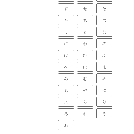
に限られる場合
適用されること
す
せ
そ
年齢条件によっ
があります。複
た
ち
つ
和らげながら、
きる環境を作る
。複数の車を所
て
と
な
をぜひ活用し、
しょう。保険会
ターネットで情
に
ね
の
自分に合った保
ができるでしょ
は
ひ
ふ
へ
ほ
ま
み
む
め
も
や
ゆ
よ
ら
り
る
れ
ろ
わ