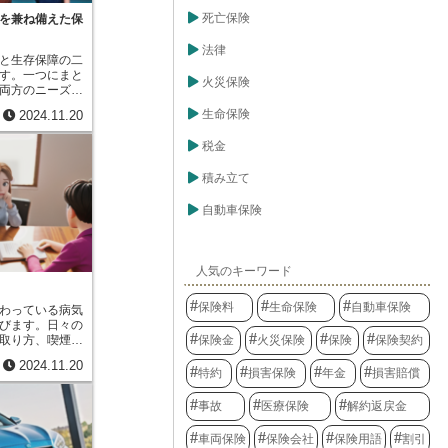
いる限り、一定
安心して暮らせ
け取ることがで
死亡保険
を兼ね備えた保
仕組みを提供し
すればするほ
助の精神を現代
大きくなりま
法律
でしょう。
と生存保障の二
ことで、ゆとり
す。一つにまと
資金として活用
火災保険
両方のニーズに
ガで働けなくな
ず、死亡保障に
効です。ただ
生命保険
2024.11.20
間中に、被保険
しくは全く無い
まった場合、ま
保障を重視する
税金
度障害状態にな
み合わせるなど
保険金が受取人
ライフプランや
積み立て
残された家族の
身に合った保障
など、不測の事
。生存保障重視
減するための備
自動車保険
保することに重
保障について説
長生きリスクへ
特定の時期、例
はいかがでしょ
った満期日を定
に被保険者が生
人気のキーワード
金が支払われま
供の教育資金や
保険料
生命保険
自動車保険
わっている病気
活資金など、将
びます。日々の
に活用すること
取り方、喫煙の
保険金
火災保険
保険
保険契約
わせて計画的に
など、普段どの
リットがありま
2024.11.20
病気を引き起こ
特約
損害保険
年金
損害賠償
保険は、万一の
以前はこれらの
資金づくりを同
んでいました。
ります。例え
事故
医療保険
解約返戻金
でも生活習慣を
で教育資金を準
とができるこ
合の備えもして
車両保険
保険会社
保険用語
割引
発症する可能性