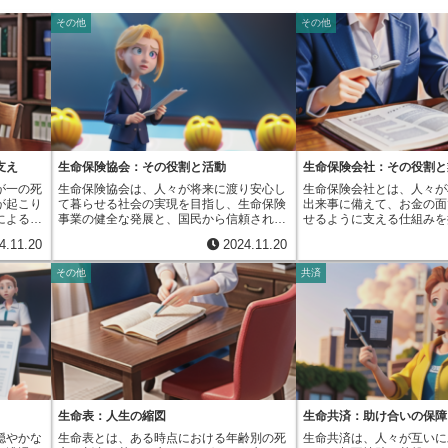
その他
その他
支え
生命保険協会：その役割と活動
生命保険会社：その役割と
が一の死
生命保険協会は、人々が将来に渡り安心し
生命保険会社とは、人々が
が起こり
て暮らせる社会の実現を目指し、生命保険
出来事に備えて、お金の面
による経
事業の健全な発展と、国民から信頼される
せるように支える仕組みを
して、生
生命保険制度の維持を目的として設立され
す。国から正式に認められ
4.11.20
2024.11.20
す。生命
ました。生命保険は、病気やケガ、死亡と
命保険業を営むことができ
不安を軽
いった予期せぬ出来事が起きた際に、経済
閣総理大臣によって行われ
その他
共済
できると
的な負担を軽減し、生活を守るための大切
険業法という法律に基づい
加入して
な備えです。協会は、この生命保険制度が
生命保険業を営むことはで
ったら、
正しく機能し、人々の生活をしっかりと守
保険会社は、契約を結んだ
取ること
ることができるよう、様々な活動を行って
わします。この約束事は、
不安を抱
います。協会の活動は多岐に渡ります。ま
った時や、重い怪我や病気
ん。その
ず、生命保険に関する正しい知識を広める
なくなった時に、あらかじ
を保護す
ための啓発活動に力を入れています。セミ
お金を、家族や本人に支払
険契約者
ナーや講演会を開催したり、パンフレット
す。生命保険会社は、こう
している
やウェブサイトを通じて情報を発信したり
いを通じて、人々が予期せ
に、保険
することで、人々が生命保険の役割や仕組
て経済的に苦しくなるのを
生命表：人生の縮図
生命共済：助け合いの保障
返戻金の
みを正しく理解し、自分に合った保険を選
ば、一家の大黒柱が亡くな
穏やかな
生命表とは、ある時点における年齢別の死
生命共済は、人々が互いに
割を担っ
ぶことができるよう支援しています。ま
れた家族の生活は大きな不