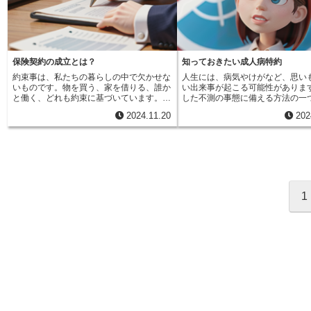
ると、欠陥のあるおもちゃで子供が怪我を
う。居間にある椅子や机、寝室の
返戻金を受け取れる場合でも、払い込んだ
保険を選ぶことが大切です。保障
した場合を考えてみましょう。この場合、
んす、台所にある食器棚やお鍋、
保険料の総額よりも少ない金額しか戻って
険料、給付金の受け取り方など、
おもちゃを作った製造業者や、それを売っ
すべて生活用動産です。さらに、
こない場合もあります。そのため、契約を
容は各保険会社の商品概要や約款
た販売業者は、子供の怪我に対する責任を
う道具、例えばピアノや絵の具、
結ぶ前に、契約内容をしっかりと確認して
認するようにしましょう。
問われる可能性があります。また、誤った
ども含まれます。通勤に使う自動
おくことが大切です。保障内容だけでな
修理によって機械が壊れ、周りの設備に損
車も、生活に必要であれば生活用
く、解約時の条件なども含めて、きちんと
保険契約の成立とは？
知っておきたい成人病特約
害を与えた場合、修理をした業者はその損
なされます。国税庁の資料では、
理解した上で加入を検討しましょう。
約束事は、私たちの暮らしの中で欠かせな
人生には、病気やけがなど、思い
害に対する責任を負う可能性があります。
度、通勤用の車、衣服などを例に
いものです。物を買う、家を借りる、誰か
い出来事が起こる可能性がありま
製造物責任は、製品の設計から製造、販
ます。このように、生活用動産は
と働く、どれも約束に基づいています。こ
した不測の事態に備える方法の一
売、そして修理に至るまで、あらゆる段階
生活を支え、より豊かにするため
の約束事を法律的に見て、効力を持つもの
て、生命保険への加入が挙げられ
での欠陥を対象としています。例えば、設
物を指します。宝石や貴金属など
2024.11.20
202
になることを、契約の成立と言います。例
命保険は、万一の際に残された家
計の段階で安全性を十分に考慮していなか
物であっても、日常生活で使用し
えば、みかんを買いたい人が「このみかん
を守るための重要な役割を果たし
ったり、製造過程で材料に不備があった
ば、生活用動産に含まれます。た
をください」と言い、みかんを売る人が
命保険には、主契約と呼ばれる基
り、販売時に適切な説明をしなかったり、
業用で購入したパソコンや、投資
「はい、どうぞ」と答えたとします。この
障に加えて、特約と呼ばれる追加
修理の際に誤った作業を行ったりした場合
入した美術品などは、生活用動産
やり取りで、みかんの売買契約が成立しま
付けることができます。特約の種
など、様々な場面で製造物責任が発生する
りません。生活用動産は、相続税
す。買う人はお金を払い、売る人はみかん
に渡り、それぞれのニーズに合わ
可能性があります。そのため、事業者は製
の計算において重要な要素となり
を渡す義務が生じます。このように、双方
内容を充実させることができます
品やサービスを提供する全ての段階におい
礎控除額の計算に関わるため、ど
の意思が合致した時点で契約は成立するの
特約の中でも、近年関心が高まっ
1
て、常に注意を払い、安全性を確保する必
物が生活用動産に該当するのかを
です。契約が成立すると、当事者には守る
が成人病特約です。成人病特約は
要があります。製造物責任を問われると、
解しておくことが大切です。
べき義務と、守られるべき権利が生まれま
心疾患、脳血管疾患などの特定の
事業者は損害賠償責任を負うことになりま
す。みかんの例で言えば、買う人はみかん
った場合に、入院や手術にかかる
す。これは、怪我をした人や財産に損害を
を受け取る権利とお金を払う義務があり、
障するものです。医療技術の進歩
受けた人に対して、治療費や修理費などを
売る人はお金を受け取る権利とみかんを渡
医療費は年々高額になる傾向にあ
支払う義務が生じるということです。場合
す義務があります。お互いに権利と義務を
こうした状況の中で、成人病特約
によっては、多額の賠償金を支払う必要が
守ることで、社会の秩序が保たれ、安心し
の経済的な負担を和らげる効果が
生じることもあります。そのため、事業者
て取引ができるのです。もし契約が成立し
ます。公的な医療保険制度がある
は製造物責任のリスクを十分に理解し、適
ていなければ、トラブルに発展するかもし
え、高額な医療費を全額負担する
切な対策を講じることが重要です。消費者
れません。例えば、後から「やっぱり売ら
しい場合もあります。自己負担額
の安全を守るためには、製造物責任に関す
ない」と言われても、契約が成立していな
なる場合に、成人病特約は大きな
る理解を深め、事業者は責任ある行動をと