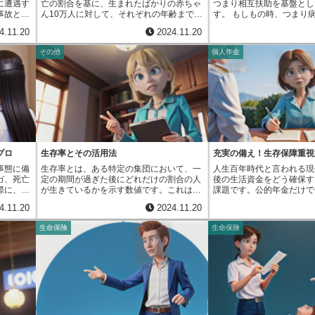
に遭遇す
亡の割合を基に、生まれたばかりの赤ちゃ
つまり相互扶助を基盤とし
によって
た、生命保険会社が適切な事業運営を行う
す。生命保険はそのような
事故とい
ん10万人に対して、それぞれの年齢まで生
す。 もしもの時、つまり病気やケガで入
けられて
ための指導や監督も行っています。これに
家族の生活を守るための大
人生とい
き残る人数と、亡くなる人数を予想してま
院が必要になったり、残念
いる全て
より、保険会社の健全性を保ち、契約者で
ます。また、近年では、亡
4.11.20
2024.11.20
す。これ
とめた表のことです。この表は、人生をぎ
てしまったりした場合に、
であり、
ある国民の利益を守っています。さらに、
障だけでなく、病気や怪我
きな影響
ゅっと凝縮したように表現したものとも言
ることができます。これは
は、自動
社会保障制度との連携も重要な役割です。
費用を保障するものや、老
その他
個人年金
盤そのも
え、人がどの年齢でどれくらいの人が亡く
とりが毎月少しずつお金を
ができま
公的保険と民間保険の役割分担を明確に
年金として受け取れるもの
す。例え
なるのかという、生きる事と死ぬ事の移り
ている仲間をみんなで支え
命保険会
し、両者が協力することで、より充実した
類が登場しています。人々
や入院費
変わりを数字で示しています。生命表は
まるで、昔ながらの村落共
います。
保障制度の構築を目指しています。協会
化する中で、それぞれの状
けでな
「死亡表」とも呼ばれ、人口の統計や公衆
困った時はお互い様という
場合、機
は、これらの活動を通じて、国民生活の向
品を選ぶことができるよう
で収入が
衛生の学問、そして保険の計算など、色々
ています。生命共済は、営
はじめ、
上に大きく貢献しています。生命保険は、
す。このように生命保険は
また、家
な分野で使われています。特に生命保険を
いない点が大きな特徴です。 加入者
資金援助
一人ひとりの人生設計を支えるとともに、
生活設計を考える上で、な
ってしま
取り扱う会社では、保険料を計算する際の
集めたお金は、共済金の支
払いを確
社会全体の安定にも寄与する重要な役割を
ものとなっています。生命
大きな不
重要な資料として使われています。生命表
のために使われ、余剰金が
げで、私
担っています。協会は、これからも国民か
約者から集めたお金を大切
する家族
の作成には、国が発表する人口動態統計が
入者に還元されたり、共済
、将来に
ら信頼される生命保険制度の確立に向け
の支払いに備える責任があ
リスクに
用いられます。人口動態統計は出生数や死
めに使われます。 これは、営利を追求す
プロ
生存率とその活用法
充実の備え！生存保障重視
保険契約
て、たゆまぬ努力を続けていきます。そし
お金は、安全かつ着実に運
て非常に
亡数、婚姻数や離婚数といった、人口の増
る生命保険会社とは大きく
心して暮
て、誰もが安心して暮らせる社会の構築に
なりません。これは、契約
事態に備
生存率とは、ある特定の集団において、一
人生百年時代と言われる現
クに備え
減に関する基本的な統計です。生命表は、
生命保険会社は、集めたお
しょう。
貢献していきます。
り、生命保険制度全体がし
ガ、死亡
定の期間が過ぎた後にどれだけの割合の人
後の生活資金をどう確保す
保険があ
この統計をもとに、各年齢における死亡率
し、株主に配当金を支払う
保険を有
ていくために、非常に大切
際に、経
が生きているかを示す数値です。これは、
課題です。公的年金だけで
家族の生
を算出し、10万人が生まれたと仮定したと
が、生命共済は加入者全体
。
生設計に
例えばある病気と診断された後、何年生き
方も多く、私的年金の一つ
っていま
きに、各年齢まで何人生き残り、何人が亡
運営されているため、より
4.11.20
2024.11.20
。しか
たか、あるいは特定の手術の後、どれくら
保険への関心が高まってい
れた家族
くなるのかを計算します。例えば、0歳の
った運営が期待できます。
保障内容
い生きることができたかといったことを予
も、「生存保障重視型」は
に充てる
死亡率が0.2%だとすると、10万人のうち
合員一人ひとりの加入によ
生命保険
生命保険
な保険を
測する際に用いられます。この数値は、一
の保障に重点を置いた個人
は、病気
200人が1歳になる前に亡くなると予測さ
います。加入者は、共済制
こで、生
般的に百分率で示されます。例えば、５年
従来の個人年金保険は、万
の負担を
れます。そして、9万9800人が1歳まで生
する権利を持ち、総会など
」の登場
生存率が８０％というのは、診断を受けて
の死亡保障も重要な要素で
保険や介
き残ると計算されます。これを各年齢につ
方針に意見を反映させるこ
険を専門
から５年後も生きている人の割合が８０％
生存保障重視型は、長生き
備えた保
いて繰り返すことで、生命表が完成しま
これは、加入者自身によっ
保険販売
であることを意味します。この生存率は、
経済的な不安の軽減に主眼
々な種類
す。生命表は、単なる統計の数字の集まり
るという、生命共済ならで
指しま
病気の経過の見通しを立てたり、治療の方
す。つまり、受け取る年金
のため、
ではなく、社会全体の健康状態や平均寿命
ットと言えるでしょう。現
ショナル
法を決める上で、また医療の研究を進める
く設定することで、老後の
、経済状
の変化を映し出す鏡のようなものです。平
て、病気やケガ、死亡とい
やニーズ
上でも、なくてはならない情報源となって
送れるように設計されてい
選ぶこと
均寿命が延びれば、高齢まで生存する人の
は誰にでも起こり得ます。 生命共済は