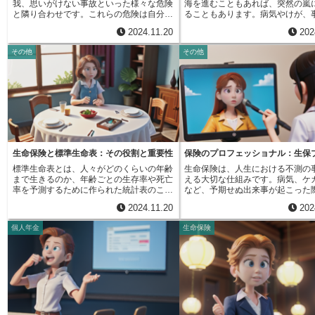
我、思いがけない事故といった様々な危険
海を進むこともあれば、突然の嵐
することができるのです。では、具体的に
ています。生命保険会社は、法律
と隣り合わせです。これらの危険は自分自
ることもあります。病気やけが、
どのような保護を受けられるのでしょう
この機構に加入することが義務付
身だけでなく、大切な家族の生活にも大き
った予期せぬ出来事は、私たちの
か？機構は、破綻した保険会社の責任準備
います。つまり、日本で営業して
2024.11.20
202
な影を落とす可能性があります。例えば、
う航海における嵐のようなもので
金の最大90％までを補償します。責任準備
の生命保険会社はこの機構の会員
家庭で主に収入を得ている人が病気や事故
らの出来事は、私たちの生活に大
金とは、将来の保険金や給付金の支払いに
その会社の保険に加入している方
その他
その他
で働けなくなると、たちまち家族の暮らし
を与え、場合によっては生活の基
備えて、保険会社が積み立てているお金の
的にこの機構の保護を受けること
は経済的に苦しくなるかもしれません。生
のを揺るがす可能性も秘めていま
ことです。例えば、あなたが受け取るはず
す。機構の財源は、会員である生
命保険は、このような思いがけない事態に
ば、突然の病気やけがは、医療費
の保険金が100万円だった場合、機構は最
社からの負担金によって賄われて
備えるための大切な役割を担っています。
といった経済的な負担を強いるだ
大で90万円までを補償します。ただし、責
万が一、生命保険会社が破綻した
万が一のことが起きた時でも、残された家
く、働くことができなくなること
任準備金は保険の種類や契約内容によって
構は破綻した会社の責任準備金を
族が安心して暮らせるよう、お金の面で支
途絶えてしまうかもしれません。
異なりますので、補償される金額も契約に
必要に応じて他の会員会社からの
えとなるのです。具体的には、死亡保険金
族の大黒柱が不慮の事故で亡くな
よって変わることを理解しておく必要があ
なども活用し、保険契約者への支
によって残された家族の生活費や住宅ロー
った場合、残された家族の生活は
ります。この生命保険契約者保護機構の存
実に行います。この仕組みのおか
ンの返済などを保障することができます。
安に直面することになります。愛
在により、保険会社が破綻するという予期
たちは安心して生命保険に加入し
また、入院や手術が必要になった場合に備
を守るためにも、将来起こりうる
生命保険と標準生命表：その役割と重要性
保険のプロフェッショナル：生保
せぬ事態に遭遇しても、契約者はある程度
備えることができるのです。生命
える医療保険や、将来の教育資金や老後資
備えておくことは、私たちにとっ
の補償を受けることができます。安心して
者保護機構の存在は、私たちが安
標準生命表とは、人々がどのくらいの年齢
生命保険は、人生における不測の
金の準備に役立つ貯蓄性の高い保険など、
重要な課題です。このようなリス
将来設計を描き、日々の暮らしを送ること
らせる社会基盤の一つと言えるで
まで生きるのか、年齢ごとの生存率や死亡
える大切な仕組みです。病気、ケ
様々な種類があります。生命保険は、一人
るための方法の一つとして、生命
ができるよう、この機構は重要な役割を担
機構の役割を正しく理解し、生命
率を予測するために作られた統計表のこと
など、予期せぬ出来事が起こった
ひとりの状況や将来設計に合わせて選ぶこ
ります。生命保険は、万一の際に
っていると言えるでしょう。
効に活用していくことが大切です
です。生命保険会社は、この表を使って保
済的な支えとなる生命保険は、人
とが重要です。例えば、小さな子どもがい
活を守ってくれる大切な役割を担
2024.11.20
202
険料を計算します。将来、保険金が支払わ
おいて重要な役割を担っています
る家庭では、万一の場合に備えて十分な死
す。例えば、死亡保険金は、残さ
れる確率を正しく見積もるために、なくて
し、生命保険商品は種類が多く、
亡保障を確保することが大切です。また、
の生活費や住宅ローンの返済など
個人年金
生命保険
はならないものなのです。この表を作るに
や特約も複雑なため、自分に最適
老後の生活に不安がある方は、年金のよう
ことができます。また、医療保険
は、たくさんの人の過去の死亡記録を使い
選ぶのは容易ではありません。そ
に定期的に収入を得られるタイプの保険を
やけがによる入院費や手術費など
ます。国や地域、性別ごとに集められた膨
命保険の専門家である「生保プロ
検討するのも良いでしょう。さらに、医療
軽減してくれます。さらに、がん
大な資料をもとに、各年齢における死亡率
です。「生保プロ」とは、生命保
費の負担を軽減したい方は、入院や手術の
護保険など、特定の病気や状況に
を算出しています。一般的には年齢を重ね
に取り扱う代理店、もしくは生命
費用を保障する医療保険への加入を検討す
険も存在します。生命保険は、様
るごとに死亡率は高くなりますが、医療の
を主な業務とする代理店のことを
る価値があります。このように、生命保険
があり、保障内容も様々です。そ
進歩など様々な要因によって変化すること
す。彼らは生命保険のプロフェッ
には様々な種類があり、保障内容も多岐に
自分のライフスタイルや家族構成
もあります。標準生命表は、ただ統計的に
として、お客様一人ひとりの状況
わたります。自分に合った保険を選ぶため
況などに合わせて、最適な保険を