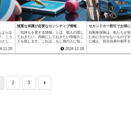
数、そして金額などをしっかりと確認しま
おきたいという若い世代の
布団やた
受け取ることができるというものです。ま
もあることから、1996年
内容や保
しょう。受け取り時期や回数は、契約内容
の生活資金を準備しながら
これらも
るで、亡くなった人が毎月お給料を家に持
厚生労働省）が生活習慣病
詳しい内
によって、例えば、契約から一定期間経過
への備えも考えておきたい
趣味で使
ち帰ってくれるかのように、安定した収入
改めるように提案しました
などで確
後、毎年受け取れる場合や、数年に一度ま
ていると言えるでしょう。
釣り竿な
源を確保できるのです。このお金は、遺さ
更には、生活習慣を良くす
とめて受け取れる場合、あるいは特定の年
は死亡保障のみの保険に比
車や自転
れた家族の生活費や子供の教育費、住宅ロ
防ぐ上でとても大切だとい
齢に到達した時などに受け取れる場合があ
傾向があります。また、中
動産とみ
ーンの返済など、様々な用途に充てること
められています。生活習慣
慎重な保護が必要なセンシティブ情報
セカンドカー割引でお得に
ります。また、給付金の金額も契約によっ
払い込んだ保険料よりも受
家具調
ができます。経済的な負担を軽くし、安心
病気があります。代表的な
て異なります。将来のライフプランを踏ま
少なくなる場合があるので
もよらな
「気持ちを害する情報」とは、個人の隠し
自動車保険は、私たちが安
挙げてい
して暮らせるよう支えてくれるでしょう。
高血圧、脂質異常症（高脂
え、必要な時期に必要な金額を受け取れる
く確認することが大切です
す。こう
ておきたい、内緒にしておきたい情報のこ
ために欠かせないものです
私たちの
受け取る金額や期間は、契約時に自由に設
病、肥満などがあげられま
ように、担当者とよく相談し、ご自身に最
つとし
とを指します。これは、もし他の人に知ら
に備え、自分自身や相手を
の様々な
定できます。例えば、子供が独立するまで
気は、動脈硬化という血管
適な設計をしましょう。将来の夢や目標の
ます。生
れてしまったら、様々な不都合や不利益を
な役割を担っています。し
の高価な
の期間、あるいは住宅ローンの返済が終わ
せる大きな要因となります
4.11.20
2024.11.19
実現のために、この特約を有効に活用する
族の生活
被る可能性のある、非常に大切な情報で
台所有している場合、それ
ていれ
るまでの期間など、家族の状況や将来設計
血管が硬くもろくなる病気
ことを検討してみてはいかがでしょうか。
ます。生
す。具体的にはどのような情報が含まれる
をかけるとなると、保険料
だし、事
に合わせて柔軟に備えることができます。
ったり破れたりすることで
本的な保
のでしょうか。まず、その人の考え方や信
なってしまうと感じる方も
目的で購
また、受け取り方法も毎月または毎年どち
卒中といった命に関わる重
の保障を
じていることに関する情報です。これは、
ょう。そのような時に、ぜ
にはあた
らかを選ぶことができ、家計の管理に合わ
起こす可能性があります。
類は多岐
政治的な考え方や宗教の信仰など、非常に
いただきたいのが「複数台
や贈与税
せて最適な方法を選択できます。生活保障
周病、骨粗しょう症なども
せて保障
個人的な領域に触れるものです。他の人に
の制度は、既に自動車保険
ます。基
特約は、将来への不安を少しでも和らげ、
まれます。これらの病気は
。数ある
知られることで、誤解されたり、偏見の目
方が、同じ保険会社で新た
のような
より穏やかな暮らしを送るための一助とな
いまま長い間進行すること
ているの
で見られたりするかもしれません。次に、
に加入する際に適用される
次
2
3
正しく理
るでしょう。不測の事態は誰にでも起こり
いうちに病気が進んでしま
、がんや
その人が社会の中でどのような立場にいる
一般的に、1台目の車に比
うることです。だからこそ、備えあれば憂
ます。ですから、日頃から
病気にな
かに関する情報です。例えば、所属してい
の車の使用頻度は低い傾向
いなし。安心して毎日を過ごすためにも、
慣を心がけ、定期的に健康
費用を保
る団体や、民族、出身地なども含まれま
のため、事故を起こす可能
へ
この特約についてしっかりと理解しておく
とがとても大切です。生活
に伴い、
す。これも、場合によっては差別や偏見に
くなると考えられます。こ
ことが大切です。保険の専門家や代理店に
ひとりの心がけで予防でき
ります。
つながる恐れがあるため、慎重に扱う必要
き、複数台割引では、2台
相談し、自分や家族にとって最適な保障内
日の暮らしの中で、食生活
は家計へ
があります。さらに、過去の病気や怪我の
険料を割引くことで、複数
容を決めることをお勧めします。
喫煙、飲酒など、様々な面
期待でき
記録も「気持ちを害する情報」に含まれま
経済的な負担を軽減してい
康的な生活を送るようにし
とはい
す。病歴が知られることで、就職や昇進に
適用条件は保険会社によっ
ことは難
影響が出たり、不当な扱いを受ける可能性
で、ご自身の状況に合わせ
が高額に
も否定できません。また、過去に罪を犯し
社を選ぶことが大切です。
助けとな
た記録も同様です。更生して社会復帰を目
ては、2台目の車を家族が