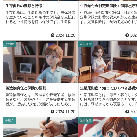
死亡率をまとめただけの表ではありませ
を丁寧にヒアリングし、最適な保
には、保険の専門家に相談したり、複数の
が大切です。保険を選ぶ際には、
ん。生命保険料を計算する上で公平な基準
を提案してくれます。生保プロの
生存保険の種類と特徴
生存給付金付定期保険：保障と貯
保険商品を比較検討したりすることが大切
だけでなく、保険料の負担額につ
となる、重要な役割を担っています。もし
リットの一つは、複数の保険会社
です。将来への備えとして、生命保険を賢
分に検討する必要があります。安
生存保険は、生命保険の中でも、被保険者
生存給付金付定期保険は、死亡保
この表がなければ、保険会社は適切な保険
取り扱っている点です。特定の保
く活用しましょう。
日を過ごすためにも、生命保険に
が生きていることを条件に保険金が支払わ
定期保険に貯蓄の要素を加えた生
料を設定することが難しくなり、加入者に
所属する担当者とは異なり、幅広
っかりと理解し、自分に合った保
れるという特徴を持つ保険です。生命保険
す。定期保険は、契約で定められ
とって不公平な負担が生じる可能性もあり
中から比較検討できます。そのた
することで、将来への不安を軽減
は大きく「生存保険」「死亡保険」「生死
に被保険者が亡くなった場合にの
ます。また、保険会社にとっても、経営の
料、保障内容、特約など、様々な
穏やかな人生を送ることができる
混合保険」の３つに分けられますが、生存
が支払われる掛け捨て型の保険で
安定性を保つ上で欠かせないものとなって
慮しながら、本当に自分に合った
う。人生という航海を安全に進ん
2024.11.20
202
保険は、契約で定められた期間の終わりま
で、生存給付金付定期保険は、契
います。標準生命表は定期的に見直され、
ぶことが可能となります。また、
めに、適切な備えをしておくこと
で被保険者が生存していた場合に、保険金
に被保険者が生存していた場合に
更新されます。これは社会状況の変化や医
は、複雑な保険商品を分かりやす
ちにとっての大切な羅針盤となる
その他
火災保険
を受け取ることができます。この保険は、
期間ごとに生存給付金を受け取る
療技術の進歩などによって、人々の寿命や
ることに長けています。専門用語
生きているという事実自体が保険金支払い
きます。この生存給付金は、例え
死亡率の傾向が変化するためです。常に最
お客様の理解度に合わせた丁寧な
の条件となるため、病気やケガによる入院
と、５年ごとといった一定の期間
新の情報を反映することで、より正確な死
がけています。保険に加入する際
などとは保障の目的が異なります。将来の
ることが設定されており、その金
亡率を予測し、適切な保険料を設定できる
疑問を解消し、安心して契約でき
出来事に対して計画的に備えるための資金
会社や契約内容によって異なりま
ようにしています。標準生命表の用途は生
ポートしてくれます。さらに、人
づくりに向いており、老後の生活費や子供
的には１０万円や２０万円といっ
命保険の分野だけにとどまりません。年金
機、例えば結婚、出産、住宅購入
の教育費など、様々な目的で活用できま
設定されていることが多いです。
制度の設計や人口の将来予測など、様々な
イフステージの変化に伴い、必要
す。例えば、子供が大学に進学する時の学
給付金は、子どもの教育資金や住
分野で広く活用されています。私たちの生
容も変わってきます。生保プロは
費を準備するために、今から加入しておく
金、老後の生活資金など、将来の
活に深く関わり、社会保障制度全体を支え
な見直しを提案し、お客様のライ
ことも可能です。将来のライフイベントに
イフイベントに活用することがで
る重要な役割を果たしていると言えるでし
に合わせた最適な保障を継続的に
製造物責任と保険の役割
生活用動産：知っておくべき基礎
合わせて、必要な時期にまとまったお金を
受け取った給付金をすぐに使うこ
ょう。
くれます。保険は、万一の際に家
製造物責任とは、製造者や販売業者、修理
生活用動産とは、毎日の暮らしに
受け取れるため、計画的に人生設計を進め
ますし、将来のために貯蓄してお
り、将来の不安を軽減するための
業者など、製品やサービスを提供する事業
い持ち運びできる財産のことです
る上で大きな助けとなります。子供が将来
可能です。一部の保険会社では、
す。生保プロの力を借りて、自分
者が、提供した物に欠陥があったために、
には、朝起きてから夜寝るまで、
独立する時に贈与する資金として利用す
た給付金をそのまま保険会社に預
保険を選び、安心できる人生設計
利用者やその周りの人に怪我をさせたり、
うほぼすべての物が該当します。
る、といった使い方も考えられます。ま
ことで、利息を付けて運用できる
しょう。
2024.11.20
202
財産に損害を与えてしまった場合に、その
朝、目覚まし時計の音で目を覚ま
た、保険の種類によっては、契約を途中で
ります。生存給付金付定期保険は
事業者が負うべき法的責任のことを指しま
ダンスから服を取り出して着替え
解約した場合でも、解約返戻金を受け取れ
険の保障に加えて、計画的に貯蓄
手続き
医療保険
す。この制度は、消費者を保護するために
食の準備には、冷蔵庫から食材を
るものもあります。急な出費が必要になっ
というメリットがあります。しか
重要な役割を果たしており、事業者には安
し、電子レンジで温めます。これ
た時などに、この解約返戻金は役立ちま
の定期保険に比べて保険料が高く
全な製品やサービスを提供する責任がある
計、洋服、冷蔵庫、電子レンジは
す。ただし、全ての生存保険が解約返戻金
があります。そのため、必要な保
ことを明確に示しています。具体例を挙げ
活用動産です。家の中を見渡して
を持つわけではありません。さらに、解約
来の資金計画などを考慮し、自身