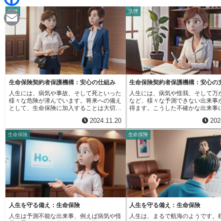
d
i
法律
法律
F
i
n
a
t
E
e
c
m
e
a
b
i
生命保険契約者保護機構：安心の仕組み
生命保険契約者保護機構：安心の
o
人生には、病気や事故、そして死といった
人生には、病気や怪我、そして万
l
様々な危険が潜んでいます。将来への備え
など、様々な予測できない出来事
o
として、生命保険に加入することは大切な
得ます。こうした不確かな出来事
ことです。しかし、もしもの時に頼りにな
済的な損失に備えるための方法と
2024.11.20
202
るはずの保険会社が、経営難で事業を続け
命保険は大切な役割を担っていま
k
られなくなったらどうなるのでしょうか？
保険に加入することで、将来への
生命保険
生命保険
保険金や給付金が受け取れなくなるので
減し、安心して生活を送ることが
は？という不安を抱える方もいらっしゃる
言えるでしょう。しかし、もしも
でしょう。そのような事態から契約者を守
いる生命保険会社が倒産してしま
るために存在するのが、生命保険契約者保
せっかく備えていた保険金を受け
護機構です。この機構は、加入している保
ができないのではないか、という
険会社が万が一破綻した場合に、契約者の
く方もいらっしゃるかもしれませ
権利を守り、生活の安定を図ることを目的
ような万一の事態から保険契約者
としています。生命保険会社は、法律によ
るために設立されたのが、生命保
ってこの機構に加入することが義務付けら
保護機構です。この機構は、加入
れています。つまり、日本で営業している
生命保険会社が経営破綻した場合
人生を守る備え：生命保険
人生を守る備え：生命保険
すべての生命保険会社がこの機構の会員に
契約者への保険金や給付金、解約
人生は予測不能な出来事、例えば病気や怪
人生は、まるで航海のようです。
なっているため、安心して生命保険に加入
支払いを保証するという重要な役