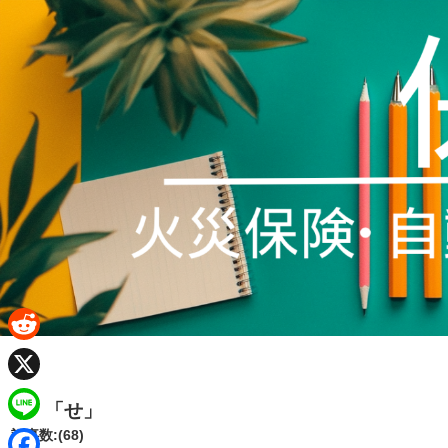
R
e
X
「せ」
d
L
記事数:(68)