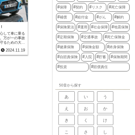
ご夫婦や、老後
に厚生省（今の
、残された家族
保障
契約
リスク
死亡保障
という呼び方に
という方に向い
。この名前の変
ただし、保険料
ることが病気を
補償
給付金
がん
解約
べて高額になる
う強い思いが込
途解約すると、
病には、様々な
！
保険業法
運用
社会保障
地震保険
け取れる金額が
ものとしては、
、契約内容をよ
心して車に乗る
血症）、糖尿
。
定期保険
交通事故
死亡保険金
。万が一の事故
す。これらの病
守るための大切
の病気を進行さ
健康保険
保険金額
終身保険
かし、車を複数
。動脈硬化は、
2024.11.19
ぞれの車に保険
で、血管が詰ま
の負担が大きく
自賠責保険
入院
貯蓄
保険期間
、心筋梗塞や脳
少なくないでし
大な病気を引き
ひ知っておいて
また、がん、歯
投資
賠償責任
割引」です。こ
生活習慣病に含
に加入している
、自覚症状がな
に別の車の保険
も多く、知らな
割引制度です。
う危険性があり
50音から探す
べて、2台目以降
健康的な生活習
にあります。そ
診断を受けるこ
あ
い
う
性も相対的に低
習慣病は、一人
の考え方に基づ
る病気です。毎
目以降の車の保
、運動、休養、
え
お
か
台所有する方の
に気を配り、健
ます。割引率や
ましょう。
て異なりますの
き
く
け
て最適な保険会
代表的な例とし
こ
さ
し
運転する場合