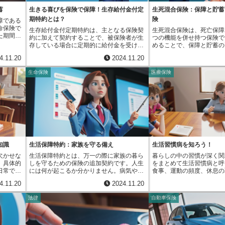
険プラン
います。しかし、いくつか注意すべき点が
的には、契約者が生存して
保障内容
数が増え、生命表にもその変化が反映され
そのようなリスクに備え、
大きなメ
あります。まず、生存率は過去の情報に基
期間または終身、年金を受
蓄
生きる喜びを保険で保障！生存給付金付定
生死混合保険：保障と貯蓄
いても十
ます。また、特定の病気による死亡率が低
るように、人々が支え合う
の商品を
づいて計算されているため、将来どれくら
きます。そのため、長生き
心して毎
下すれば、その年齢の生存率が向上しま
ています。まさに、相互扶
期特約とは？
険
障である
険会社に
い生きられるかを保証するものではありま
ど、受け取る年金の総額は
ついてし
す。このように、生命表は社会の状況を反
に受け継いだ制度と言える
命保険で
生存給付金付定期特約は、主となる保険契
生死混合保険は、死亡保障
い商品の
せん。一人一人の体の状態や治療方法の進
す。公的年金に上乗せする
険に加入
映し、私たちの暮らしに深く関わっている
た期間中
約に加えて契約することで、被保険者が生
つの機能を併せ持つ保険で
め、保険
歩など、様々な理由によって、実際に生き
ある老後生活を送るための
し、より
と言えるでしょう。保険料の算出だけでな
み保険金
存している場合に定期的に給付金を受け取
めることで、保障と貯蓄の
条件を考
られる期間は変わる可能性があります。ま
できます。また、病気やケ
でしょ
く、医療政策や福祉政策など、様々な分野
す。一方
ることができる特約です。つまり、万一の
応えることができます。ま
保険を選
た、生存率は統計的な指標であるため、
った場合の備えとしても有
でいくた
で活用され、私たちの生活を支えているの
4.11.20
2024.11.20
約期間中
際の保障に加えて、人生における様々な出
ついて説明します。保険期
生保プロ
個々の場合にそのまま当てはまるものでは
し、死亡保障は最低限、も
が、私た
です。
も、一定
来事や将来の計画に活用できる資金を準備
者が不幸にも亡くなってし
く説明す
ありません。つまり、平均的な傾向を示す
場合もあるため、遺族への
のです。
生命保険
医療保険
ことがで
できるという利点があります。この特約で
たは病気やケガによって高
を避け、
ものであり、特定の個人が必ずその通りに
場合は、他の保険商品と組
ば３年ご
受け取ることができる生存給付金は、お子
ってしまった場合に、死亡
説明を心
なるとは限らないということです。例え
の検討が必要です。将来の
で受け取
さんの教育資金として学校へ入る費用や、
に支払われます。これは、
の不安や
ば、５年生存率が８０％であっても、同じ
経済状況に合わせて、ご自
額は保険
住宅購入時の頭金、あるいは老後の生活資
生活費や住宅ローンの返済
るようサ
病気と診断された人全員が５年以上生きら
内容を選ぶことが大切です
す。一般
金など、様々な目的に利用できます。例え
態による経済的な負担を軽
生の転
れるわけではなく、逆に２０％の人は５年
型は、老後の生活資金を確
た金額が
ば、お子さんが大学に進学する際に必要と
えとなります。次に、生存
など、ラ
以内に亡くなってしまう可能性があるとい
点を置いた商品ですので、
この生存
なる入学金や授業料に充てる、住宅ローン
明します。契約時に将来の
な保障内
うことです。ですから、生存率はあくまで
の備えとして検討してみて
宅購入資
を組む際の頭金の一部に充てて月々の返済
えば10年後や20年後とい
、定期的
も参考情報として捉え、医師とよく相談し
うか。
様々なラ
額を軽減する、あるいは老後の生活費の足
めておきます。その満期日
フプラン
ながら、自分自身の状況に合わせた治療方
きます。
しにするなど、将来のライフプランに合わ
存していた場合、生存保険
提供して
針や生活設計を考えることが大切です。生
知識
生活保障特約：家族を守る備え
生活習慣病を知ろう！
ともでき
せて柔軟に活用できます。生存給付金付定
す。この生存保険金は、子
族を守
存率は、多くの人の情報をまとめた統計的
欠かせな
生活保障特約とは、万一の際に家族の暮ら
暮らしの中の習慣が深く関
くことも
期特約は単独では契約できず、必ず他の保
住宅の購入資金、老後の生
もので
な数値であることを理解し、過度に楽観視
。具体的
しを守るための保険の追加契約です。人生
をまとめて生活習慣病と呼
受け取っ
険契約に付加する形で利用します。例え
来の様々なライフイベント
に最適な
したり、悲観視したりすることなく、冷静
日常で使
には何が起こるか分かりません。病気や事
食事、運動の頻度、休息の
けておく
ば、死亡保障を主契約とした生命保険など
ができます。人生設計に合
を送りま
に受け止めることが重要です。
例えば、
故で働けなくなったり、あるいは亡くなっ
有無、お酒との付き合い方
場合もあ
に付加する形で契約します。保障内容や給
資金を準備できるというメ
4.11.20
2024.11.20
し、洋服
てしまったりするかもしれません。そんな
ように暮らしているかが、
、定期保
付金の受け取り方法は契約によって様々で
す。このように、生死混合
ます。朝
不測の事態に備え、残された家族の生活を
す大きな原因となります。
ができる
すので、ご自身の状況や希望に合ったもの
場合の備えと将来のための
法律
自動車保険
取り出
守るための手段として、生活保障特約は重
病気をまとめて成人病と呼
し、通常
を選ぶことが大切です。契約時には、給付
時に行えるという利点があ
らの時
要な役割を果たします。この特約は、契約
しかし、大人になってから
なる傾向
金の受け取り時期（例えば、毎年、数年ご
ば、子供が生まれたばかり
すべて生
者が死亡、または高度障害状態になった場
改めることで病気を防ぐこ
障額や将
と、または特定の年齢到達時など）や回
備したいけれど、万一の場
みましょ
合に、毎月、または毎年、一定額のお金を
と、また大人になる前から
に合った