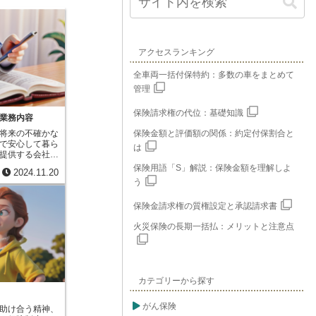
アクセスランキング
全車両一括付保特約：多数の車をまとめて
管理
保険請求権の代位：基礎知識
業務内容
将来の不確かな
保険金額と評価額の関係：約定付保割合と
で安心して暮ら
は
提供する会社で
た会社だけが生
保険用語「S」解説：保険金額を理解しよ
2024.11.20
、その認可は内
う
ます。これは保
ており、勝手に
保険金請求権の質権設定と承認請求書
きません。生命
人と約束事を交
火災保険の長期一括払：メリットと注意点
契約者が亡くな
でそれ以上働け
め決めておいた
うというもので
したお金の支払
カテゴリーから探す
ぬ出来事によっ
防ぎます。例え
った場合、残さ
がん保険
助け合う精神、
安に直面しま