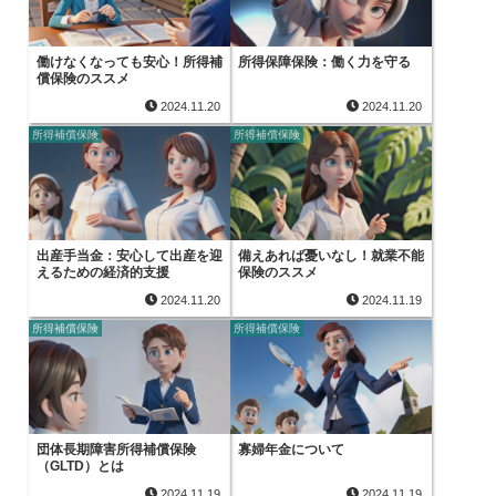
働けなくなっても安心！所得補
所得保障保険：働く力を守る
償保険のススメ
2024.11.20
2024.11.20
所得補償保険
所得補償保険
出産手当金：安心して出産を迎
備えあれば憂いなし！就業不能
えるための経済的支援
保険のススメ
2024.11.20
2024.11.19
所得補償保険
所得補償保険
団体長期障害所得補償保険
寡婦年金について
（GLTD）とは
2024.11.19
2024.11.19