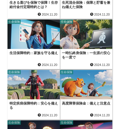
生きる喜びを保険で保障！生存
生死混合保険：保障と貯蓄を兼
給付金付定期特約とは？
ね備えた保険
2024.11.20
2024.11.20
生命保険
生命保険
生活保障特約：家族を守る備え
一時払終身保険：一生涯の安心
を一度で
2024.11.20
2024.11.20
生命保険
生命保険
特定疾病保障特約：安心を備え
高度障害保険金：備えと注意点
る
2024.11.20
2024.11.20
生命保険
生命保険