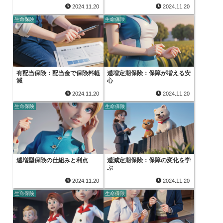
2024.11.20
2024.11.20
生命保険
生命保険
有配当保険：配当金で保険料軽
逓増定期保険：保障が増える安
減
心
2024.11.20
2024.11.20
生命保険
生命保険
逓増型保険の仕組みと利点
逓減定期保険：保障の変化を学
ぶ
2024.11.20
2024.11.20
生命保険
生命保険