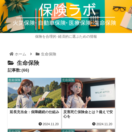
保険を合理的･経済的に選ぶための情報
ホーム
生命保険
生命保険
記事数:(66)
生命保険
生命保険
延長充当金：保障継続の仕組み
災害死亡保険金とは？備えで安
心を
2024.11.20
2024.11.20
生命保険
生命保険