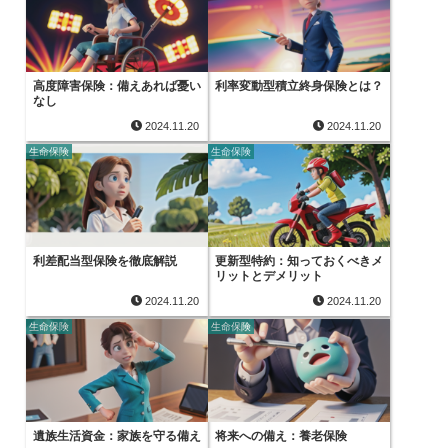
高度障害保険：備えあれば憂い
利率変動型積立終身保険とは？
なし
2024.11.20
2024.11.20
生命保険
生命保険
利差配当型保険を徹底解説
更新型特約：知っておくべきメ
リットとデメリット
2024.11.20
2024.11.20
生命保険
生命保険
遺族生活資金：家族を守る備え
将来への備え：養老保険