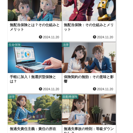
無配当保険とは？その仕組みと
無配当保険：その仕組みとメリ
メリット
ット
2024.11.20
2024.11.20
生命保険
法律
手軽に加入！無選択型保険と
保険契約の無効：その意味と影
は？
響
2024.11.20
2024.11.20
法律
自動車保険
無過失責任主義：責任の所在
無過失事故の特則：等級ダウン