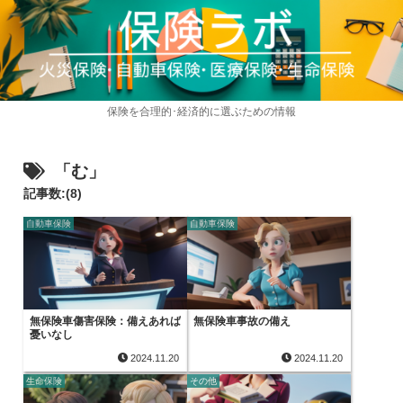
保険を合理的･経済的に選ぶための情報
「む」
記事数:(8)
自動車保険
自動車保険
無保険車傷害保険：備えあれば
無保険車事故の備え
憂いなし
2024.11.20
2024.11.20
生命保険
その他