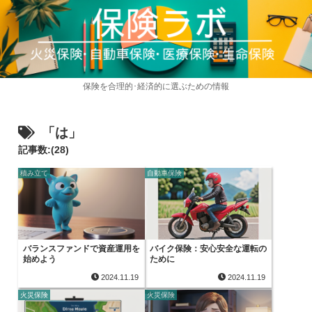
保険を合理的･経済的に選ぶための情報
「は」
記事数:(28)
積み立て
自動車保険
バランスファンドで資産運用を
バイク保険：安心安全な運転の
始めよう
ために
2024.11.19
2024.11.19
火災保険
火災保険