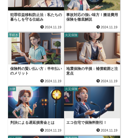
犯罪収益移転防止法：私たちの
事故対応の強い味方！搬送費用
暮らしを守る仕組み
保険を徹底解説
2024.11.19
2024.11.19
手続き
火災保険
保険料の賢い払い方：半年払い
地震保険の半損：補償範囲と注
のメリット
意点
2024.11.19
2024.11.19
法律
火災保険
判決による遅延損害金とは
エコ住宅で保険料割引！
2024.11.19
2024.11.19