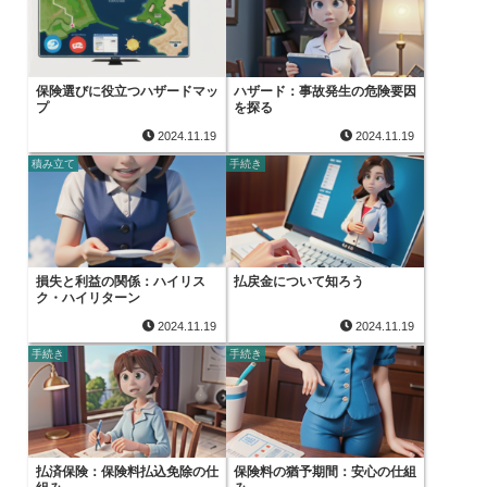
保険選びに役立つハザードマッ
ハザード：事故発生の危険要因
プ
を探る
2024.11.19
2024.11.19
積み立て
手続き
損失と利益の関係：ハイリス
払戻金について知ろう
ク・ハイリターン
2024.11.19
2024.11.19
手続き
手続き
払済保険：保険料払込免除の仕
保険料の猶予期間：安心の仕組