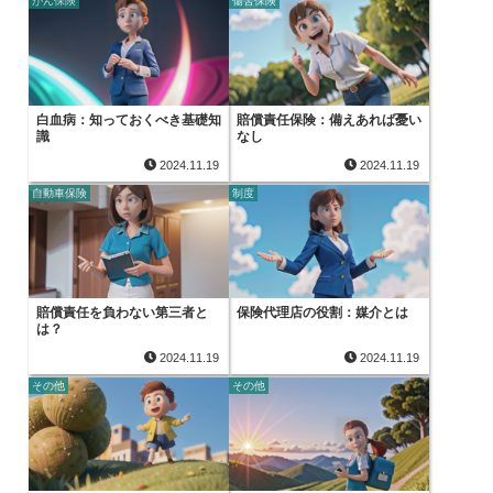
がん保険
傷害保険
白血病：知っておくべき基礎知
賠償責任保険：備えあれば憂い
識
なし
2024.11.19
2024.11.19
自動車保険
制度
賠償責任を負わない第三者と
保険代理店の役割：媒介とは
は？
2024.11.19
2024.11.19
その他
その他