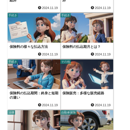
組み
み
2024.11.19
2024.11.19
手続き
手続き
保険料の様々な払込方法
保険料の払込期月とは？
2024.11.19
2024.11.19
手続き
その他
保険料の払込期間：終身と短期
保険販売：多様な販売経路
の違い
2024.11.19
2024.11.19
法律
自動車保険