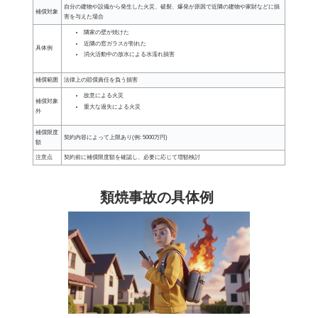
自分の建物や設備から発生した火災、破裂、爆発が原因で近隣の建物や家財などに損
補償対象
害を与えた場合
隣家の壁が焼けた
近隣の窓ガラスが割れた
具体例
消火活動中の放水による水濡れ損害
補償範囲
法律上の賠償責任を負う損害
故意による火災
補償対象
重大な過失による火災
外
補償限度
契約内容によって上限あり(例: 5000万円)
額
注意点
契約前に補償限度額を確認し、必要に応じて増額検討
類焼事故の具体例