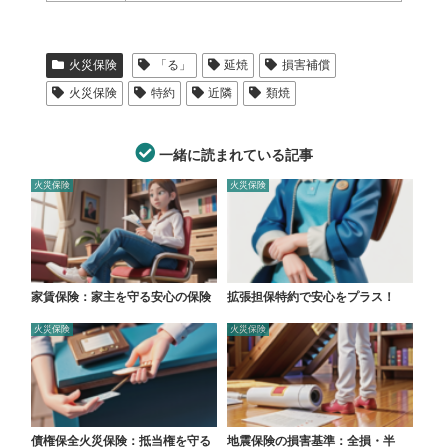
火災保険
「る」
延焼
損害補償
火災保険
特約
近隣
類焼
一緒に読まれている記事
火災保険
火災保険
家賃保険：家主を守る安心の保険
拡張担保特約で安心をプラス！
火災保険
火災保険
債権保全火災保険：抵当権を守る
地震保険の損害基準：全損・半