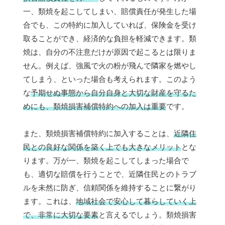
一、類焼を起こしてしまい、賠償責任が発生した場
合でも、この特約に加入していれば、保険金を受け
取ることができ、経済的な負担を軽減できます。類
焼は、自分の不注意だけが原因で起こるとは限りま
せん。例えば、強風で火の粉が飛んで隣家を燃やし
てしまう、といった場合も考えられます。このよう
な
予期せぬ事態から自分自身と大切な財産を守るた
めにも、類焼損害補償特約への加入は重要
です。
また、類焼損害補償特約に加入することは、
近隣住
民との良好な関係を築く上でも大きなメリット
とな
ります。万が一、類焼を起こしてしまった場合で
も、適切な賠償を行うことで、近隣住民とのトラブ
ルを未然に防ぎ、信頼関係を維持することに繋がり
ます。これは、
地域社会で安心して暮らしていく上
で、非常に大切な要素
と言えるでしょう。類焼損害