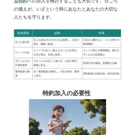
る特約
への加入を検討することも大切です。日ごろ
の備えが、いざという時にあなたとあなたの大切な
人たちを守ります。
類焼原因
説明
対策
天ぷら油を火にかけたまま放置し、火災が
火元から離れない、コンロ周りの
天ぷら油火災
発生、隣家へ延焼。
整理整頓
ストーブの近くに燃えやすいものを置き、
ストーブ周りの整理整頓、燃えや
ストーブ火災
火災が発生、近所に延焼。
すいものの設置禁止
ガスこんろの
ガスこんろを正しく使わず、火災が発生、
使用方法の確認、定期的な点検
不適切使用
類焼に至る。
電気配線の漏
古い電気配線が漏電し、火災が発生、類焼
電気配線の定期点検、老朽化対策
電
に至る。
特約加入の必要性