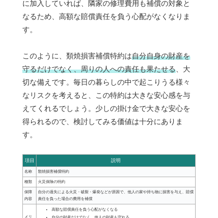
に加入していれば、隣家の修理費用も補償の対象と
なるため、高額な賠償責任を負う心配がなくなりま
す。
このように、類焼損害補償特約は
自分自身の財産を
守るだけでなく、周りの人への責任も果たせる
、大
切な備えです。毎日の暮らしの中で起こりうる様々
なリスクを考えると、この特約は大きな安心感を与
えてくれるでしょう。少しの掛け金で大きな安心を
得られるので、検討してみる価値は十分にありま
す。
項目
説明
名称
類焼損害補償特約
種類
火災保険の特約
保障
自分の過失による火災・破裂・爆発などが原因で、他人の家や持ち物に損害を与え、賠償
内容
責任を負った場合の費用を補償
高額な賠償責任を負う心配がなくなる
メリ
自分の財産だけでなく、他人の財産も守れる