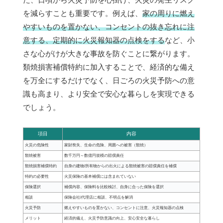
を減らすことも重要です。例えば、
家の周りに燃え
やすいものを置かない、コンセントの抜き忘れに注
意する、定期的に火災報知器の点検をする
など、小
さな心がけが大きな事故を防ぐことに繋がります。
類焼損害補償特約に加入することで、経済的な備え
を万全にするだけでなく、日ごろの火災予防への意
識も高まり、より安全で安心な暮らしを実現できる
でしょう。
項目
内容
火災の危険性
家財喪失、生命の危険、周囲への被害（類焼）
類焼被害
数千万円～数億円規模の賠償責任
類焼損害補償特約
自身の建物/所有物からの出火による類焼被害の賠償責任を補償
特約の必要性
火災保険の基本補償には含まれていない
保険選択
補償内容、保険料を比較検討、自身に合った保険を選択
相談
保険会社/代理店に相談、不明点を解消
火災予防
燃えやすいものを置かない、コンセントに注意、火災報知器の点検
メリット
経済的備え、火災予防意識の向上、安心安全な暮らし