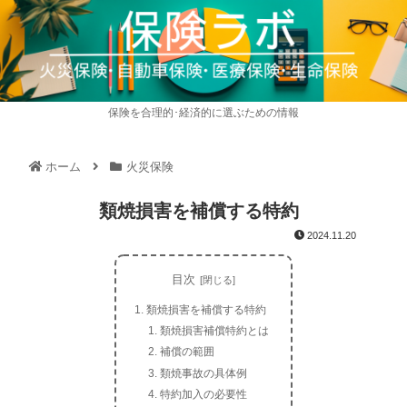
保険を合理的･経済的に選ぶための情報
ホーム
火災保険
類焼損害を補償する特約
2024.11.20
目次
類焼損害を補償する特約
類焼損害補償特約とは
補償の範囲
類焼事故の具体例
特約加入の必要性