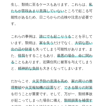
生し、類焼に至るケースもあります。これらは、
私
たちが普段あまり意識していない
ところで起こる可
能性があるため、日ごろからの点検や注意が必要で
す。
これらの事例は、
誰にでも起こりうる
ことを示して
います。類焼は、
家を失う
だけでなく、
大切な思い
出の品や財産
も失ってしまう可能性があります。ま
た、
怪我
をすることもあり、
最悪の場合、命に関わ
る
こともあります。近隣住民に被害を与えてしまう
と、
精神的な負担
も大きくなってしまいます。
だからこそ、
火災予防の意識を高め
、
家の周りの整
理整頓
や
火災報知機の設置
など、
できる限りの対策
を行うことが重要です。そして、万が一、類焼事故
が起こってしまった場合に備え、
類焼損害を補償す