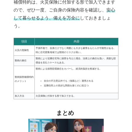
補償特約は、火災保険に付加する形で加入できます
ので、ぜひ一度、ご自身の保険内容を確認し、
安心
して暮らせるよう、備えを万全に
しておきましょ
う。
項目
内容
予測不能で、自身だけでなく周囲にも大きな被害をもたらす可能性がある。
火災の危険性
特に住宅密集地域では類焼のリスクが高い。
類焼により近隣住宅等に損害を与えた場合、法律上の責任を負い、高額な賠
類焼の責任
償金を支払うケースもある。
類焼による損害賠償責任をカバーし、経済的負担を軽減する。
類焼損害補償特約
自分の不注意以外でも（強風など）適用される
のメリット
近隣住民との良好な関係を築くのに役立つ
加入方法
火災保険に付加する形で加入できる。
まとめ