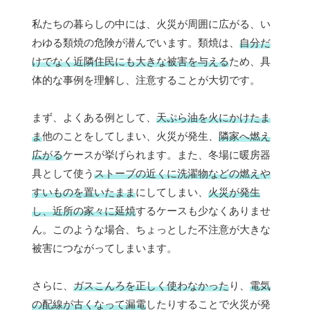
私たちの暮らしの中には、火災が周囲に広がる、い
わゆる類焼の危険が潜んでいます。類焼は、
自分だ
けでなく近隣住民にも大きな被害を与える
ため、具
体的な事例を理解し、注意することが大切です。
まず、よくある例として、
天ぷら油を火にかけたま
ま
他のことをしてしまい、火災が発生、
隣家へ燃え
広がる
ケースが挙げられます。また、冬場に暖房器
具として使う
ストーブの近くに洗濯物などの燃えや
すいものを置いたまま
にしてしまい、
火災が発生
し、近所の家々に延焼
するケースも少なくありませ
ん。このような場合、ちょっとした不注意が大きな
被害につながってしまいます。
さらに、
ガスこんろを正しく使わなかった
り、
電気
の配線が古くなって漏電
したりすることで火災が発