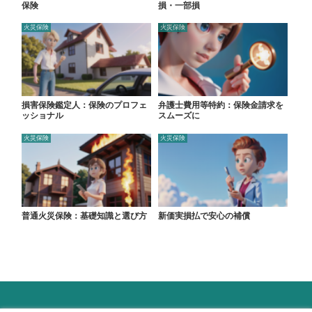
保険
損・一部損
火災保険
火災保険
損害保険鑑定人：保険のプロフェ
弁護士費用等特約：保険金請求を
ッショナル
スムーズに
火災保険
火災保険
普通火災保険：基礎知識と選び方
新価実損払で安心の補償