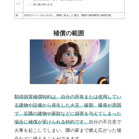
ット
安心感が得られる
例
自宅のストーブから出火し、隣家に延火した場合、隣家の修理費用も補償対象
補償の範囲
類焼損害補償特約は、自分の所有または使用してい
る建物や設備から発生した火災、破裂、爆発が原因
で、近隣の建物や家財などに損害を与えてしまった
場合に補償が受けられる特約です。
自分の不注意で
火事を起こしてしまい、隣の家まで燃え広がった場
合などに備えることができます。