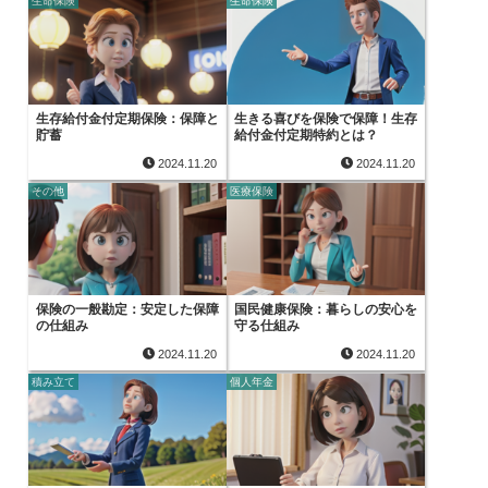
生命保険
生命保険
生存給付金付定期保険：保障と
生きる喜びを保険で保障！生存
貯蓄
給付金付定期特約とは？
2024.11.20
2024.11.20
その他
医療保険
保険の一般勘定：安定した保障
国民健康保険：暮らしの安心を
の仕組み
守る仕組み
2024.11.20
2024.11.20
積み立て
個人年金