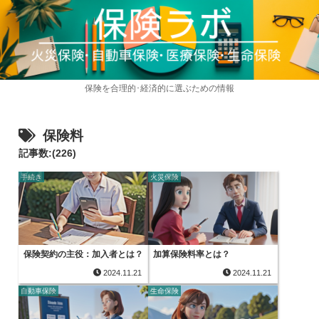
保険を合理的･経済的に選ぶための情報
保険料
記事数:(226)
手続き
火災保険
保険契約の主役：加入者とは？
加算保険料率とは？
2024.11.21
2024.11.21
自動車保険
生命保険