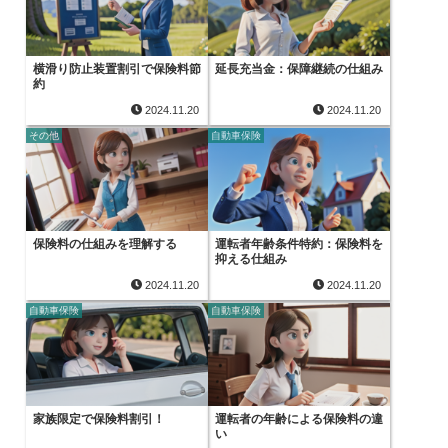
横滑り防止装置割引で保険料節
延長充当金：保障継続の仕組み
約
2024.11.20
2024.11.20
その他
自動車保険
保険料の仕組みを理解する
運転者年齢条件特約：保険料を
抑える仕組み
2024.11.20
2024.11.20
自動車保険
自動車保険
家族限定で保険料割引！
運転者の年齢による保険料の違
い