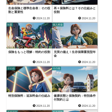
生命保険と標準生命表：その役
再々保険料とは？その仕組みと
割と重要性
役割
2024.11.20
2024.11.20
制度
個人年金
保険をもっと理解：特約の役割
充実の備え！生存保障重視型年
金
2024.11.20
2024.11.20
その他
その他
特別保険料：追加料金の仕組み
健康状態と保険契約：特別条件
付契約とは
2024.11.20
2024.11.20