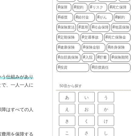
保障
契約
リスク
死亡保障
補償
給付金
がん
解約
保険業法
運用
社会保障
地震保険
定期保険
交通事故
死亡保険金
健康保険
保険金額
終身保険
自賠責保険
入院
貯蓄
保険期間
投資
賠償責任
いう仕組みがあり
とで、一人一人に
50音から探す
あ
い
う
え
お
か
保障はすべての人
き
く
け
こ
さ
し
院費用を保障する