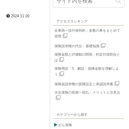
2024.11.20
アクセスランキング
全車両一括付保特約：多数の車をまとめて
管理
保険請求権の代位：基礎知識
保険金額と評価額の関係：約定付保割合と
は
保険用語「S」解説：保険金額を理解しよ
う
保険金請求権の質権設定と承認請求書
火災保険の長期一括払：メリットと注意点
カテゴリーから探す
がん保険