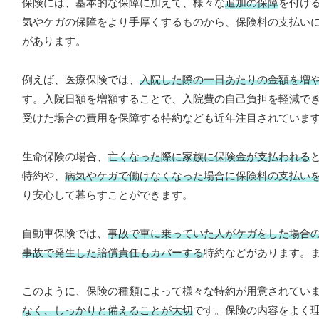
保険には、基本的な保障に加えて、様々な
追加の保障
を付け
気やケガの保障をより手厚くするものから、保険料の支払い
があります。
例えば、医療保険では、
入院した際の一日あたりの金額を増
す。入院日額を増額することで、入院費の自己負担を軽減で
受けた場合の費用を保障する特約なども近年注目されていま
生命保険の場合、
亡くなった際に家族に保険金が支払われる
特約や、
病気やケガで働けなくなった場合に保険料の支払い
り安心して暮らすことができます。
自動車保険では、
事故で車に乗っていた人がケガをした場合
事故で発生した賠償責任もカバーする
特約などがあります。
このように、保険の種類によって様々な特約が用意されてい
なく、しっかりと備えることが大切
です。保険の内容をよく