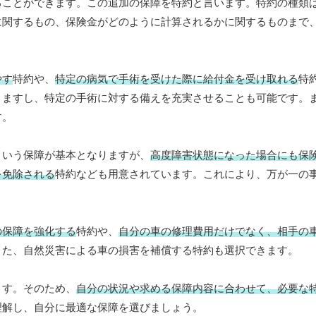
ることができます。この追加の保障を特約と言います。特約の種類
に関するもの、保険金がどのように計算されるかに関するものまで
やす
特約や、
特定の病気で手術を受けた際に給付金を受け取れる
特
きますし、特定の手術に対する備えを充実させることも可能です。
す。
という保障が基本となりますが、
高度障害状態になった場合にも保
を免除される
特約なども用意されています。これにより、万が一の
の保障を強化する
特約や、
自分の車の修理費用だけでなく、相手の
また、自然災害による車の損害を補償する特約も選択できます。
ます。そのため、
自分の状況や求める保障内容に合わせて、必要な
理解し、自分に最適な保障を選びましょう。