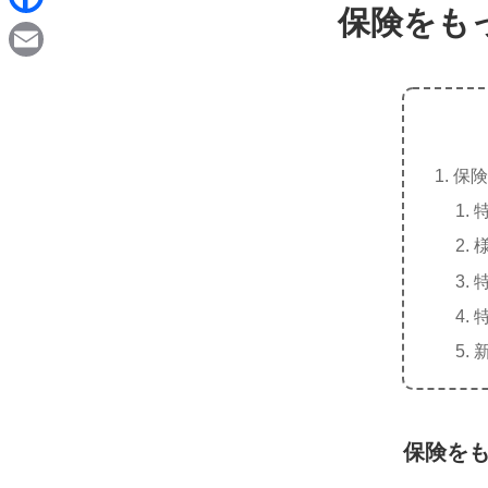
d
保険をも
i
F
i
n
a
t
E
e
c
m
e
a
b
保険
i
o
l
o
k
保険を