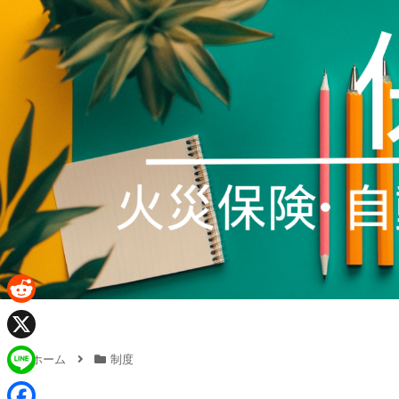
R
e
X
ホーム
制度
d
L