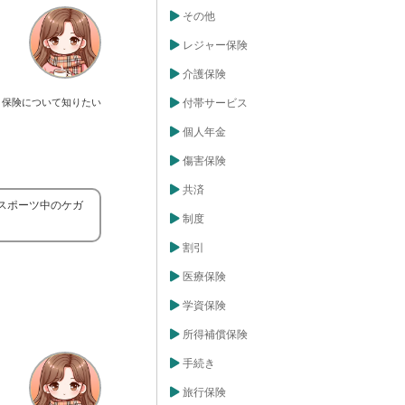
その他
レジャー保険
介護保険
保険について知りたい
付帯サービス
個人年金
傷害保険
共済
スポーツ中のケガ
制度
割引
医療保険
学資保険
所得補償保険
手続き
旅行保険