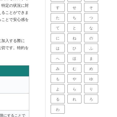
、特定の状況に対
す
せ
そ
えることができま
た
ち
つ
ることで安心感を
て
と
な
に
ね
の
に加入する際に
大切です。特約を
は
ひ
ふ
へ
ほ
ま
み
む
め
も
や
ゆ
よ
ら
り
る
れ
ろ
わ
障にすることで