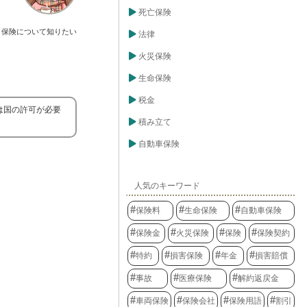
死亡保険
保険について知りたい
法律
火災保険
生命保険
税金
は国の許可が必要
積み立て
自動車保険
人気のキーワード
保険料
生命保険
自動車保険
保険金
火災保険
保険
保険契約
特約
損害保険
年金
損害賠償
事故
医療保険
解約返戻金
車両保険
保険会社
保険用語
割引