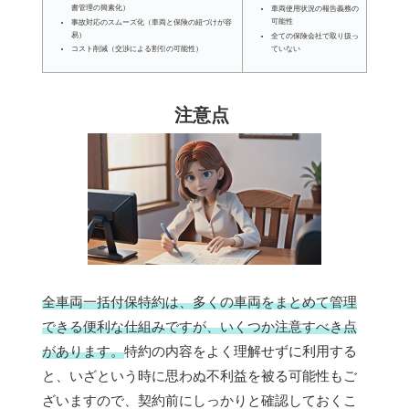
書管理の簡素化）
車両使用状況の報告義務の
可能性
事故対応のスムーズ化（車両と保険の紐づけが容
易）
全ての保険会社で取り扱っ
ていない
コスト削減（交渉による割引の可能性）
注意点
全車両一括付保特約は、多くの車両をまとめて管理
できる便利な仕組みですが、いくつか注意すべき点
があります。
特約の内容をよく理解せずに利用する
と、いざという時に思わぬ不利益を被る可能性もご
ざいますので、契約前にしっかりと確認しておくこ