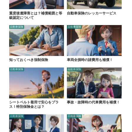
重度後遺障害とは？補償範囲と等
自動車保険のレッカーサービス
級認定について
自動車保険
自動車保険
知っておくべき強制保険
車両全損時の諸費用も補償！
自動車保険
自動車保険
シートベルト着用で安心をプラ
事故・故障時の代車費用を補償！
ス！特別保険金とは？
自動車保険
自動車保険