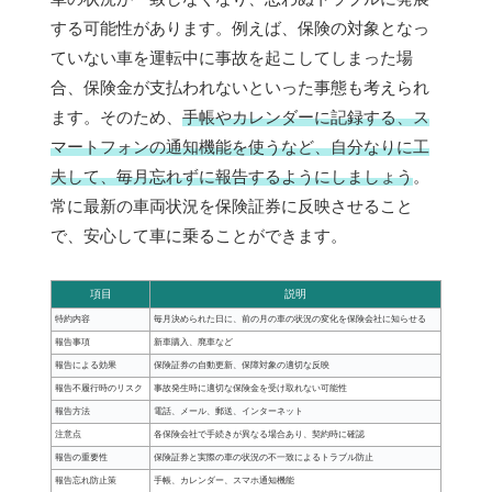
する可能性があります。例えば、保険の対象となっ
ていない車を運転中に事故を起こしてしまった場
合、保険金が支払われないといった事態も考えられ
ます。そのため、
手帳やカレンダーに記録する、ス
マートフォンの通知機能を使うなど、自分なりに工
夫して、毎月忘れずに報告するようにしましょう
。
常に最新の車両状況を保険証券に反映させること
で、安心して車に乗ることができます。
項目
説明
特約内容
毎月決められた日に、前の月の車の状況の変化を保険会社に知らせる
報告事項
新車購入、廃車など
報告による効果
保険証券の自動更新、保障対象の適切な反映
報告不履行時のリスク
事故発生時に適切な保険金を受け取れない可能性
報告方法
電話、メール、郵送、インターネット
注意点
各保険会社で手続きが異なる場合あり、契約時に確認
報告の重要性
保険証券と実際の車の状況の不一致によるトラブル防止
報告忘れ防止策
手帳、カレンダー、スマホ通知機能