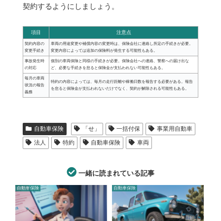
契約するようにしましょう。
項目
注意点
契約内容の
車両の用途変更や補償内容の変更時は、保険会社に連絡し所定の手続きが必要。
変更手続き
変更内容によっては追加の保険料が発生する可能性もある。
事故発生時
個別の車両保険と同様の手続きが必要。保険会社への連絡、警察への届け出な
の対応
ど、必要な手続きを怠ると保険金が支払われない可能性もある。
毎月の車両
特約の内容によっては、毎月の走行距離や稼働日数を報告する必要がある。報告
状況の報告
を怠ると保険金が支払われないだけでなく、契約が解除される可能性もある。
義務
自動車保険
「せ」
一括付保
事業用自動車
法人
特約
自動車保険
車両
一緒に読まれている記事
自動車保険
自動車保険