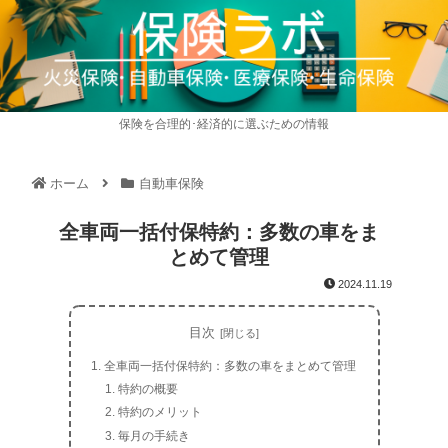
保険を合理的･経済的に選ぶための情報
ホーム
自動車保険
全車両一括付保特約：多数の車をま
とめて管理
2024.11.19
目次
全車両一括付保特約：多数の車をまとめて管理
特約の概要
特約のメリット
毎月の手続き