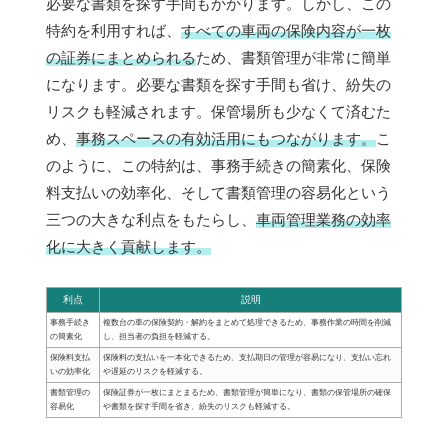
必要な書類を探す手間もかかります。しかし、この
特約を利用すれば、
すべての車両の保険内容が一枚
の証券にまとめられる
ため、書類管理が非常に簡単
になります。必要な書類を探す手間も省け、紛失の
リスクも軽減されます。保管場所も少なくて済むた
め、
事務スペースの有効活用にもつながります。
こ
のように、この特約は、事務手続きの簡素化、保険
料支払いの効率化、そして書類管理の容易化という
三つの大きな利点をもたらし、
車両管理業務の効率
化に大きく貢献します。
利点
説明
事務手続き
複数台の車の保険契約・解約をまとめて処理できるため、事務作業の時間を削減
の簡素化
し、担当者の負担を軽減する。
保険料支払
保険料の支払いを一本化できるため、支払期日の管理が容易になり、支払い忘れ
いの効率化
や遅延のリスクを軽減する。
書類管理の
保険証券が一枚にまとまるため、書類管理が簡単になり、書類の保管場所の確保
容易化
や書類を探す手間を省き、紛失のリスクも軽減する。