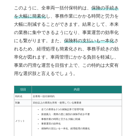
このように、全車両一括付保特約は、
保険の手続き
を大幅に簡素化
し、事務作業にかかる時間と労力を
大幅に削減することができます。結果として、本来
の業務に集中できるようになり、事業運営の効率化
にも繋がります。また、
保険料の支払いも一本化
さ
れるため、経理処理も簡素化され、事務手続きの効
率化が図れます。車両管理にかかる負担を軽減し、
事業の円滑な運営を目指す上で、この特約は大変有
用な選択肢と言えるでしょう。
項目
内容
特約名
全車両一括付保特約
対象
10台以上の車両を所有・使用している事業者
全ての車両を1つの保険証券で管理可能
新規購入・廃車の度に個別の保険手続き不要
事務作業の時間と労力を大幅に削減
メリット
事業運営の効率化
保険料の支払いを一本化、経理処理の簡素化