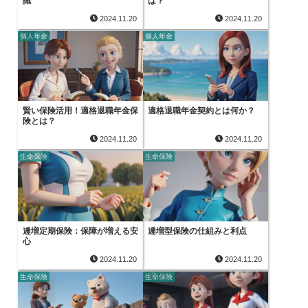
識
は？
2024.11.20
2024.11.20
個人年金
個人年金
賢い保険活用！適格退職年金保
適格退職年金契約とは何か？
険とは？
2024.11.20
2024.11.20
生命保険
生命保険
逓増定期保険：保障が増える安
逓増型保険の仕組みと利点
心
2024.11.20
2024.11.20
生命保険
生命保険