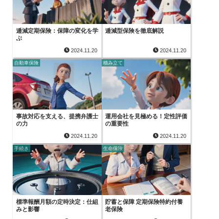
逓減定期保険：保障の変化を学
逓減型保険を徹底解説
ぶ
2024.11.20
2024.11.20
自動車保険
積み立て
事故対応を支える、提携弁護士
運用会社を見極める！定性評価
の力
の重要性
2024.11.20
2024.11.20
手続き
生命保険
標準報酬月額の定時決定：仕組
貯蓄と保障 定期保険特約付養
みと影響
老保険