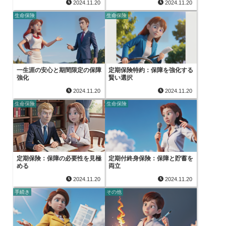
2024.11.20
2024.11.20
生命保険
生命保険
一生涯の安心と期間限定の保障
定期保険特約：保障を強化する
強化
賢い選択
2024.11.20
2024.11.20
生命保険
生命保険
定期保険：保障の必要性を見極
定期付終身保険：保障と貯蓄を
める
両立
2024.11.20
2024.11.20
手続き
その他