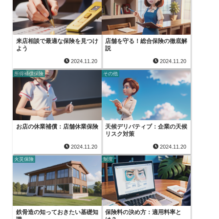
来店相談で最適な保険を見つけ
店舗を守る！総合保険の徹底解
よう
説
2024.11.20
2024.11.20
所得補償保険
その他
お店の休業補償：店舗休業保険
天候デリバティブ：企業の天候
リスク対策
2024.11.20
2024.11.20
火災保険
制度
鉄骨造の知っておきたい基礎知
保険料の決め方：適用料率と