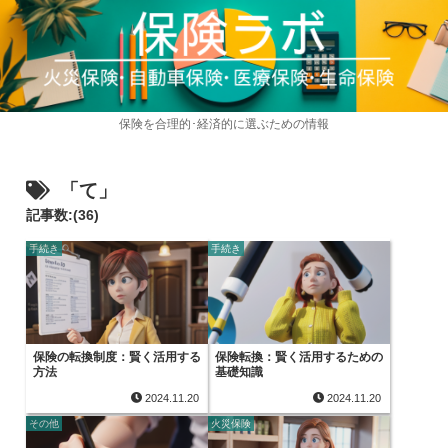
保険を合理的･経済的に選ぶための情報
「て」
記事数:(36)
手続き
手続き
保険の転換制度：賢く活用する
保険転換：賢く活用するための
方法
基礎知識
2024.11.20
2024.11.20
その他
火災保険