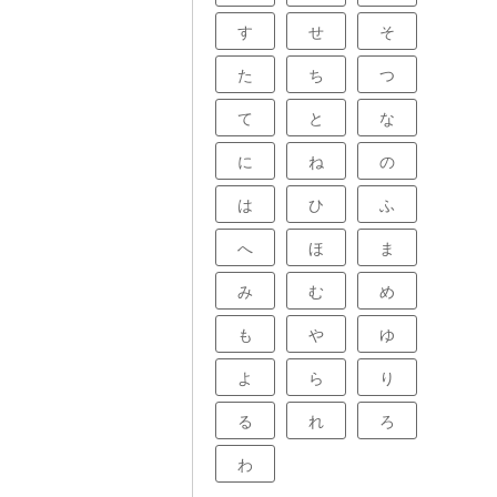
ための審査を行
の業務には、多
す
せ
そ
す。これらの費
は付加保険料が
保険料が含まれ
た
ち
つ
は安定した経営
険サービスをご
て
と
な
加保険料がなけ
けることができ
お支払いするこ
に
ね
の
ます。ですか
が事業を継続
は
ひ
ふ
スを提供してい
ものなのです。
会社を支えるた
へ
ほ
ま
様の将来を守る
めの費用と言え
み
む
め
も
や
ゆ
よ
ら
り
る
れ
ろ
わ