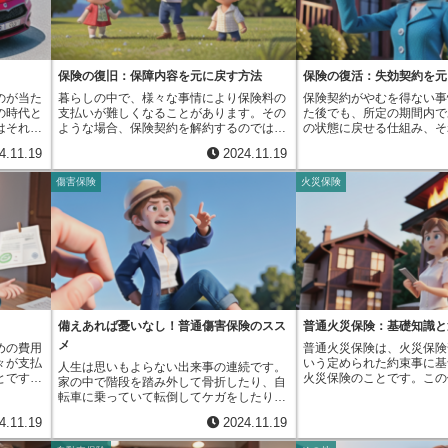
「自由に
く利用しており、思わぬ事
。例え
とで、移動にかかる時間が節約できるだけ
大きな負担にならない範囲で、自分に合っ
連の流れを簡単にすること
布の中身
る可能性も否定できません
しまった
でなく、その分の費用も抑えられます。
た免責金額を選ぶようにしましょう。
を目指すものです。従来は
のお金が
に備え、ご自身やご家族が
まった場
結果として、保険金をお支払いするまでの
取るためには多くの書類を
設備投資
る機会がある場合は、ファ
、程度に
手続きが早くなり、事故にあった方にとっ
を行う必要がありました。
ことを意
約への加入を検討すること
船の積み
て大きなメリットとなります。まるで、事
めるだけでも手間がかかり
で重要な
す。特約の種類や補償内容
保険の復旧：保障内容を元に戻す方法
保険の復活：失効契約を元
ってしま
故現場を遠くから見ているかのように、担
ていました。しかし、この
使えるお
ご自身の状況やニーズに合
のが当た
暮らしの中で、様々な事情により保険料の
保険契約がやむを得ない事
受けたも
当者は事務所にいながらにして壊れた箇所
要な書類を減らし、手続き
無駄な支
ましょう。
の時代と
支払いが難しくなることがあります。その
た後でも、所定の期間内で
た、嵐で
の状態を詳しく把握できます。 写真を見
とで、手続きにかかる時間
うことが
はそれ以
ような場合、保険契約を解約するのではな
の状態に戻せる仕組み、そ
るために
ることで、どの部分がどのように壊れてい
ています。このサービスを
ことは、
りませ
く、保障内容を変更することで保険を継続
す。うっかり保険料の納め
ことがあ
るのか、修理にどれくらい費用がかかるの
で、事故にあった人はより
なく、今
4.11.19
2024.11.19
いても、
する方法があります。例えば、支払いが難
な金銭的な苦境で支払いが
守るため
かを判断することができます。この迅速な
け取ることができ、経済的
欠です。
というケ
しくなった時に保障を小さくしたり、保険
場合でも、すぐに諦める必
害を『共
対応は、事故にあった方にとって安心感に
くすることができます。修
由に使え
傷害保険
火災保険
。例え
料の支払いを将来なくす方法があります。
ん。復活という制度を活用
場合は、
つながります。保険会社にとっても、この
いもスムーズになり、精神
のように
に、子供
保険料の支払いを将来なくす方法には、大
ほぼ同じ条件で保障を再開
った人も
仕組みは大きな利益をもたらします。 担
されます。また、代車の費
必要があ
うという
きく分けて二つの種類があります。一つ
です。ただし、復活にはい
に、全損
当者が現場に行く必要がなくなるため、人
く精算できるため、安心し
して使っ
は、それまで支払った保険料を元手に、保
あり、それらを満たさなけ
保険金を
件費や交通費などの経費を削減することが
ることができます。保険会
したりす
障の金額を減らして、将来の保険料の支払
ん。失効期間中の保険料の
損の場合
できます。また、浮いた時間を他の業務に
このサービスはメリットが
ような状
いをなくす方法です。これは、今までの支
のこと、改めての健康診断
して支払
充てることができるため、全体的な業務効
きが簡単になることで、担
、一台目
払いを無駄にすることなく、少ない保障額
なる場合があります。また
、壊れた
率の向上が期待できます。 さらに、迅速
減り、他の業務に時間を割
二台目以
で保険を継続することができます。もう一
っては、滞納期間分の利子
す。その
な対応によって顧客満足度を高めることも
ようになります。また、迅
設けてい
つは、同じくそれまで支払った保険料を元
もあります。具体的には、
るのかを
でき、会社の信頼性向上にもつながりま
満足度向上にも繋がり、会
です。こ
手に、保険の期間を短くして、将来の保険
に発生した保険料を支払う
うことが
す。このように、この新しい仕組みは、事
備えあれば憂いなし！普通傷害保険のスス
普通火災保険：基礎知識と
がります。このように、物
の運転履
料の支払いをなくす方法です。こちらは、
す。これは当然のことです
し、万が
故にあった方と保険会社の双方にとって、
解決は、事故にあった人と
メ
めの費用
普通火災保険は、火災保険
している
保障される期間は短くなりますが、その期
くなっている可能性もある
備えてお
多くの良い点を持つ画期的なシステムと言
にとって大きな利益となる
々が支払
いう定められた約束事に基
人生は思いもよらない出来事の連続です。
丁寧で事
間中は元の保障額を維持することができま
認が必要です。次に、健康
えるでしょう。
とです。
火災保険のことです。この
家の中で階段を踏み外して骨折したり、自
運転して
す。これらの方法は、一旦は家計の負担を
診査や告知が必要となる場
代の人々
もちろんのこと、落雷や爆
転車に乗っていて転倒してケガをしたり、
傾向があ
軽くすることができますが、保障内容も小
失効期間中に健康状態に変
年金を受
がけない事故、さらに台風
遊んでいる最中にぶつかって捻挫したり。
を所有し
さくなってしまいます。将来、お子さんが
合、保障内容や保険料が見
4.11.19
2024.11.19
に使われ
どによる自然災害にも対応
このような、自分では予測できない偶然の
や安全に
生まれたり、住宅を購入したりするなど、
があります。最後に、未払
みは、社
た、水害や盗難、騒動とい
事故によってケガをした場合に備えるの
スが多い
生活に変化があった場合、以前の保障内容
が発生するケースもありま