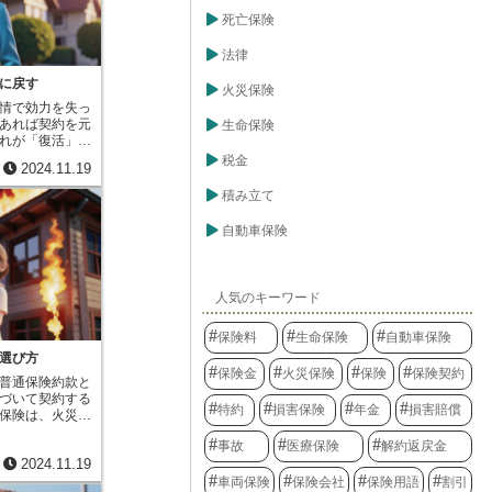
故に巻き込まれ
で、迅速な解決
。万が一の事故
死亡保険
、保険金を受け
原付バイクに乗
用意して手続き
ミリーバイク特
法律
必要な書類を集
をお勧めしま
、時間もかかっ
をよく確認し、
に戻す
火災保険
サービスでは必
った補償を選び
情で効力を失っ
を簡素化するこ
あれば契約を元
生命保険
を大幅に短縮し
れが「復活」で
利用すること
忘れや、一時的
税金
早く保険金を受
2024.11.19
滞ってしまった
な負担を早く軽
要はありませ
積み立て
理工場への支払
すれば、以前と
的な負担も軽減
することが可能
用についても早
自動車保険
くつかの要件が
て代車を利用す
ればなりませ
社にとっても、
精算はもちろん
あります。手続
や告知が必要と
当者の仕事量が
人気のキーワード
、保険会社によ
くことができる
を支払うケース
速な対応は顧客
保険料
生命保険
自動車保険
まず失効期間中
社の信頼にも繋
必要がありま
選び方
損事故の迅速な
が、金額が大き
保険金
火災保険
保険
保険契約
保険会社の双方
普通保険約款と
ので、事前に確
のです。
づいて契約する
状態に関する再
特約
損害保険
年金
損害賠償
保険は、火災は
合があります。
発といった思い
化があった場
事故
医療保険
解約返戻金
やひょう、雪な
直される可能性
2024.11.19
しています。ま
い期間分の利子
った、予期せぬ
車両保険
保険会社
保険用語
割引
す。これは保険