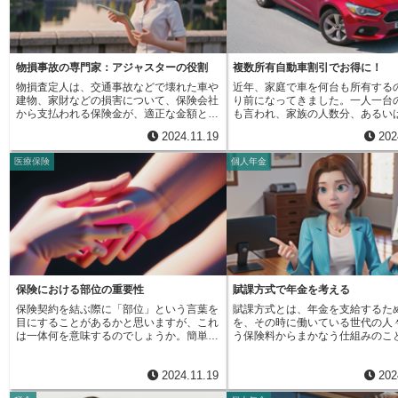
のお金が必要です。このように、
まだ使える状態のことを指します
要な保障をカスタマイズすることができま
に保険を勧めることだけではありません。
使えるお金」は、会社の本当の財
ば、車のバンパーが少しへこんで
す。このように、『まとめて契約』と『個
国民皆保険や年金、住宅の借り入れに関す
をより正確に教えてくれます。こ
場合や、家の窓ガラスが割れてし
別契約』はそれぞれメリット・デメリット
るお金、税金など、お金に関する幅広い知
多いということは、会社が新しい
合は分損にあたります。分損にも
があります。ご自身の自動車の所有状況や
識を持ち、一人ひとりの状況に最適な計画
や新しい事業を始める余裕がある
よって種類があります。例えば、
使用方法、必要な保障内容などをよく考慮
を提案してくれます。例えば、結婚を控え
味し、会社の将来性を評価する上
物損事故の専門家：アジャスターの役割
複数所有自動車割引でお得に！
荷の一部が水に濡れて使えなくな
し、最適な契約の種類を選ぶようにしまし
ている方であれば、結婚式の費用や新居の
要素となります。また、「自由に
物損査定人は、交通事故などで壊れた車や
近年、家庭で車を何台も所有する
った場合など、一部だけが損害を
ょう。保険会社に相談することで、より詳
費用、将来の子育て費用などを考慮した貯
金」をきちんと把握することで、
建物、家財などの損害について、保険会社
り前になってきました。一人一台
のを『単独分損』といいます。ま
しい説明を受けることができますので、疑
蓄計画や保険の選択をアドバイスします。
出を抑え、より効率的な経営を行
から支払われる保険金が、適正な金額とな
も言われ、家族の人数分、あるい
船が沈みそうになった時、船を守
問点があれば気軽に問い合わせてみてくだ
また、退職を控えている方であれば、年金
できます。お金の流れを理解する
るように調査する大切な仕事です。事故に
上の車を所有する家庭も珍しくあ
わざと積み荷の一部を海に捨てる
さい。
や退職金、老後生活に必要な資金を踏ま
会社の経営状態を把握するだけで
2024.11.19
202
遭われた方々が、一日も早く元の生活に戻
ん。しかし、車を複数台所有して
ります。このような、皆のものを
え、安心して暮らせるよう資産運用や生活
後の経営戦略を立てる上でも不可
れるよう、迅速かつ公平な保険金支払いを
実際に運転するのは特定の人のみ
に行われた処置によって生じた損
設計のアドバイスを行います。お金の不安
会社の成長のためには、この「自
医療保険
個人年金
支えています。物損査定人は、事故現場や
ースが多いのではないでしょうか
同海損』といいます。共同海損の
は、人生設計において大きな悩みの種とな
るお金」をどのように増やし、ど
修理工場へ直接足を運びます。損害の状況
ば、父親が通勤に、母親が買い物
損害を受けた人だけでなく、助か
ることがあります。将来への漠然とした不
活用していくかを常に考えていく
を自分の目で確かめ、損傷の程度や修理に
が通学にと、それぞれ別の車を使
費用を負担し合います。このよう
安や、急な出費への対応など、お金に関す
ります。
必要な方法を細かく確認します。例えば、
よりは、家族内で一台の車を共有
と分損の違いを理解することは、
る悩みは尽きません。ファイナンシャルプ
車が事故に遭った場合、へこみや傷の大き
たり、特定の人が複数の車を運転
受け取る上でとても大切です。全
ランナーは、そのような不安を取り除き、
さ、深さ、範囲などを調べ、部品の交換が
るケースが一般的でしょう。この
は、ものの時価額全額が保険金と
希望に満ちた未来を描けるよう、共に考
必要かどうか、修理で直せるかどうかなど
況を踏まえ、多くの保険会社では
われます。しかし、分損の場合は
え、歩んでくれる心強い味方です。人生と
を判断します。損傷の様子は、写真や図面
の車の運転履歴が良好であれば、
部分の修理費用だけが支払われま
いう長い道のりを、お金の面で安心して歩
を使って記録に残し、後からでも状況が分
降の車の保険料を割り引く制度を
ため、自分がどのような状況にあ
めるように、ファイナンシャルプランナー
かるようにします。そして、修理工場など
ます。これが複数所有自動車割引
正しく把握し、適切な手続きを行
保険における部位の重要性
賦課方式で年金を考える
は総合的なサポートを提供してくれます。
から見積もりを取り寄せ、修理に必要な費
の割引制度の根拠は、一台目の車
重要です。保険の内容をよく理解
人生の様々な局面で、お金の専門家である
保険契約を結ぶ際に「部位」という言葉を
賦課方式とは、年金を支給するた
用を計算します。物損査定人は、事故の状
歴が、その人の運転特性をよく表
一の際に慌てないよう、日頃から
ファイナンシャルプランナーに相談するこ
目にすることがあるかと思いますが、これ
を、その時に働いている世代の人
況を詳しく聞き取る調査も行います。事故
という考え方にあります。運転が
きましょう。
とで、より良い選択をし、安心して未来を
は一体何を意味するのでしょうか。簡単に
う保険料からまかなう仕組みのこ
に遭われた方や目撃者から、事故がどのよ
故を起こしにくい人は、どの車を
迎えられるよう準備できるでしょう。
言うと、私たちの身体の各部分を指しま
言い換えると、現在働いている世
うに起きたのか、どのような状況だったの
も同じように安全運転を心がける
す。たとえば、手や足、目や耳、心臓や肺
が納めている保険料が、今まさに
かなどを丁寧に聞き取ります。これらの情
ります。また、家族で複数台の車
2024.11.19
202
といった、人間の身体を構成する一つひと
け取っている世代の人々への支給
報は、事故の原因や、事故に関わった人そ
ている場合、家族間で運転の仕方
つが「部位」にあたります。保険には様々
ているということです。この仕組
れぞれの責任の割合（過失割合）を判断す
対する意識が共有されているケー