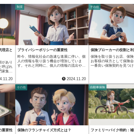
制度
その他
代理店と
プライバシーポリシーの重要性
保険ブローカーの役割と利
昨今、情報化社会の急速な進展に伴い、個
保険を取り扱うお店、保険
人の情報を取り扱う機会が増加していま
お客様の味方として保険会
類があり
す。それと同時に、個人の情報の流出や悪
一番良い保険契約を見つけ
と呼ばれ
用といった問題も深刻化しており、適切な
る専門家です。保険の契約
門家集団
情報の管理は、現代社会における重要な課
雑で種類も多いので、一般
やケガ、
4.11.20
2024.11.20
題となっています。こうした状況の中で、
最適なプランを見つけるの
々な危険
情報の持ち主の権利を守るための基本的な
す。保険ブローカーは、豊
事態か
その他
自動車保険
指針となるのが、個人情報保護方針、つま
を活かし、お客様一人ひと
に、保険
り個人情報保護の基礎です。個人情報保護
った保険商品を提案するこ
。保険に
の基礎は、事業を行う団体などが、個人の
険選びを分かりやすくしま
れ保障内
情報を集めたり、利用したり、保管したり
カーは複数の保険会社と提
当に必要
する際のルールを定めたものです。これ
め、様々な商品の中からお
社を選ぶ
は、事業者側が個人の情報をどのように扱
ランを選ぶことができます
多いはず
うかを示すことで、情報を持つ人からの信
動車保険、火災保険など、
い味方と
頼を得ることを目的としています。また、
富に取り揃えており、お客
、保険に
働く人全体への意識向上を促し、組織全体
況に合わせた保障内容をご
員がいま
で個人の情報を守る体制を作る上でも重要
えば、お子様がいらっしゃ
供する商
の重要性
保険のフランチャイズ方式とは？
ファミリーバイク特約：補
な役割を果たします。個人情報保護の基礎
将来の教育資金準備のため
人ひとり