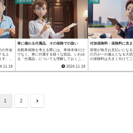
自動車保険
その他
立て、世
出来事による損害も保障の
が、普通傷害保険です。この保険は、仕事
ら安全運
に戻したいと考える方もいるでしょう。そ
会社によって異なるので、
精神を大
す。つまり、火災だけでな
中や通勤途中の事故はもちろんのこと、休
る家庭で
んな時に活用できるのが「復旧」という制
おくことが大切です。復活
親の世代
クから財産を守るための保
日の散歩中や旅行中、スポーツを楽しんで
タイルを
度です。復旧とは、保障内容を変更した後
険会社によって異なり、一
け取る年
ょう。この保険は、建物だ
いる時など、日常生活のあらゆる場面での
故を起こ
でも、一定の期間内であれば、もとの保障
ら３年以内とされています
えてもら
道具などの動産も補償対象
ケガを補償します。家で料理中に包丁で指
想されま
内容に戻すことができる制度です。多くの
過すると、復活はできなく
を築いて
家財道具とは、家具や家電
を切ってしまった、子どもと公園で遊んで
歴が良好
場合、変更から三年以内であれば、もとの
で、早めの対応が重要です
運用し、
器など、日常生活で使う様
いて転んでしまった、といった場合でも補
に安全に
保障内容に戻すことができます。変更によ
効力を失った保険契約を再
なり、賦
ます。そのため、火災やそ
償の対象となるため、とても頼りになりま
きるので
って減ってしまった保障額や保障期間を元
めの大切な安全網と言える
をすぐに
を失った場合でも、生活再
す。また、補償の範囲はケガの治療費にと
は、保険
に戻すことで、将来起こりうる万一の事態
一、保険料の支払いが困難
、社会全
をある程度まかなうことが
どまりません。入院が必要になった場合の
なる場合
への備えを万全にすることができます。人
は、すぐに保険会社に相談
車に備わる付属品、その保険での扱い
付加保険料：保険料に含ま
る可能性
す。家財の補償範囲や金額
入院費用や、ケガが原因で仕事ができなく
車の範
生設計の変化に合わせて、柔軟に保険を活
性について確認することを
めの年金
自動車保険を考える際には、車体本体だけ
皆様が毎月お支払いになる
が減って
って異なるため、事前に確
なった場合の収入の減少を補うための費用
が各社で
用していくために、復旧制度は心強い味方
する上
でなく、車に付属する様々な部品、いわゆ
の万が一の備えとなる大切
体の経済
が重要です。普通火災保険
も受け取ることができます。これにより、
と確認す
となるでしょう。
まず、夫
る「付属品」についても理解しておくこと
の保険料は大きく分けて二
徴があり
を支払うタイプの火災保険
ケガによる経済的な負担を軽減し、安心し
社を比較
ます。代
が大切です。付属品とは、車両に備え付け
り立っています。一つは純
と、年金
険料を一括で支払うことが
て治療に専念することができます。いつ、
を選ぶよ
4.11.19
2024.11.19
厚生年金
られている、あるいは車両とともに使用す
に積み立てられる部分、つ
年金を受
約期間は1年から10年ま
どこで、どのような事故に遭うかは誰にも
金は、日
る部品のことを指します。保険契約を結ぶ
す。これは、事故や病気に
れは、少
ます。一度保険料を支払え
予測できません。だからこそ、日頃から備
満の人が
際、保険証券に個別に名前が書かれていな
金をお支払いするための大
ければな
間は保障が継続されるため
えておくことが大切です。普通傷害保険
障害基礎
くても、保険の対象となる場合があるので
ます。もう一つが付加保険
金制度に
を得ることができます。ま
は、まさに「備えあれば憂いなし」を体現
す。厚生
注意が必要です。具体的には、車両にしっ
は、保険会社が事業を運営
このよう
外にも様々な補償がセット
する保険と言えるでしょう。万が一の事故
入する制
かりと取り付けられている時計や冷暖房装
必要な費用を賄うためのも
という長
険とは違い、火災リスクに
に備えて、安心して毎日を過ごせるよう、
金、遺族
置、音楽再生装置、そして目的地案内装置
社は、皆様から集めた保険
左右され
なっています。そのため、
普通傷害保険への加入を検討してみてはい
もに国民
などが付属品に該当します。さらに、車に
ているわけではありません
。将来も
加入している方でも、火災
次
1
2
かがでしょうか。
基礎年金
搭載されている工具や予備のタイヤなども
保険金をお支払いするのは
ために
強化したい場合に適してい
いて支給
付属品とみなされます。これらの部品は、
と、それ以外にも様々な業
、必要に
契約期間や補償内容を自分
生年金に
車体本体と一体となって車の役割を果たす
す。たとえば、社員の給与
ことが大
て選ぶことで、無駄なく必
へ
金と老齢
ために必要不可欠であり、車の価値を構成
事務所を維持したり、新し
することが大切です。
ます。夫
する大切な一部です。そのため、保険の適
のことを知っていただくた
らかが生
用範囲内で、適切に補償される可能性が高
たり、といった費用も必要
とができ
いと言えるでしょう。しかし、購入後に追
険金や給付金の請求があっ