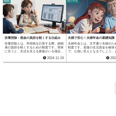
税金
個人年金
な種類がありますが、特定の部位に注目し
会全体をひとつの家族のように見
るための大切な材料となります。集めた情
と考えられます。例えば、日頃か
た商品もあります。例えば、がん保険の中
代と世代が互いに支え合うという
報と専門的な知識、経験に基づいて、最終
転を心がけ、交通ルールを遵守す
には、特定の種類のがん、例えば胃がんや
切にしています。今の現役世代は
的に支払われる保険金の金額を計算しま
は、家族全員が同じような運転ス
肺がんといった種類に限定して保障するも
を支え、将来自分たちが年金を受
す。損害の状況を正確に把握し、適正な修
持つため、車の台数が増えても事
のや、身体の特定の場所、例えば胃や肺と
齢になった時には、次の世代に支
理方法と費用を判断することで、保険会社
す確率はそれほど変わらないと予
いった部位のがんに限定して保障するもの
うという、持ちつ持たれつの関係
が支払うべき金額を算定します。物損査定
す。つまり、一台目の車の運転履
があります。こうした保険は、保障の範囲
いるのです。集めたお金を貯めて
人の仕事は、保険会社と事故に遭われた
であれば、二台目以降の車も同様
を狭めることによって、保険料の負担を軽
そこから年金を支払う方法とは異
方、双方にとって納得のいく解決となるよ
運転される可能性が高いと判断で
くする効果があります。つまり、保障対象
課方式は、その時に集まったお金
う、公正な立場で損害を評価することと言
す。ただし、複数所有自動車割引
を絞り込むことで、より少ない費用で加入
年金として支給します。ですから
えるでしょう。
会社によって名称や適用条件が異
扶養控除：税金の負担を軽くする仕組み
夫婦で安心！夫婦年金の基礎知識
できるわけです。しかし、保障の範囲が限
体の景気が良い時は年金額が増え
があります。割引率や適用される
扶養控除とは、所得税を計算する際、納税
夫婦年金とは、文字通り夫婦のた
定されているということは、それ以外の部
もあれば、景気が悪い時は年金額
囲、運転者の条件など、細かな点
者の負担を軽くするための制度です。簡単
制度です。老後の生活資金を確保
位の病気やケガには適用されないという点
しまう可能性もあるなど、社会全
違いますので、契約前にしっかり
に言うと、生活を支える家族がいる場合、
で、心強い支えとなるでしょう。
に注意が必要です。例えば、胃がんに限定
状況の影響を受けやすいという特
ることが大切です。複数の保険会
その家族の人数に応じて、税金を計算する
婦年金にはいくつかの種類があり
したがん保険に加入していた場合、肺がん
ます。例えば、少子高齢化が進む
検討し、自分の家族に最適な保険
2024.11.19
202
もととなる金額から一定額を差し引くこと
表的なものとしては、国民年金と
と診断されても保障の対象とはなりませ
を支払う現役世代の人数が減り、
うにしましょう。
ができるのです。この差し引かれる金額を
に基づくものがあります。国民年
ん。また、手足のケガに限定した傷害保険
け取る高齢者の数は増えます。こ
扶養控除額といいます。例えば、子供がい
本に住んでいる20歳から60歳未
に加入していた場合、目のケガでは保険金
ない人数でより多くの人を支えな
たり、年老いた両親と同居している場合、
加入する制度で、老齢基礎年金、
は受け取れません。そのため、ご自身の必
らない状態になり、賦課方式の年
その家族を養うために多くの費用がかかり
年金、遺族基礎年金が支給されま
要性や将来設計、そして家計状況などをよ
とっては大きな課題となります。
ます。こうした生活の負担を考慮し、税金
年金は、会社員や公務員などが加
く考え、最適な保険を選ぶことが何よりも
に、賦課方式は世代間の支え合い
面で支援するのが扶養控除の目的です。扶
度で、老齢厚生年金、障害厚生年
大切です。保険に加入する際は、契約内容
所がある一方、社会の状況変化に
養控除を受けることで、税金を計算するも
厚生年金が支給されます。夫婦と
をよく確認し、どの部位が保障の対象とな
やすいという側面も持っています
ととなる金額が減り、その結果として支払
年金に加入している場合は、老齢
っているのか、保障の内容はどのようにな
安定した年金制度を維持していく
う税金の額も少なくなります。では、どの
が夫婦それぞれの加入記録に基づ
っているのかをきちんと理解した上で、手
は、社会全体の状況を常に把握し
ような家族が扶養控除の対象となるのでし
されます。また、夫婦の一方が厚
続きを進めるようにしましょう。
応じて制度の見直しや改善を行う
ょうか。主な条件としては、一緒に暮らし
加入している場合は、老齢厚生年
切です。
ている家族であること、年間の収入が一定
基礎年金が組み合わせて支給され
額以下であることなどが挙げられます。例
婦年金の大きな特徴は、夫婦どち
えば、配偶者や子供、両親、祖父母などが
存している間は年金を受け取るこ