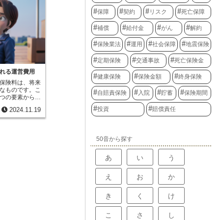
対象となりま
事前に確認して
く、様々なリス
保障
契約
リスク
死亡保障
できる期間は保
険と言えるでし
般的には失効か
けでなく、家財
。この期間を超
補償
給付金
がん
解約
としています。
なってしまうの
製品、衣類、食
。復活制度は、
保険業法
運用
社会保障
地震保険
々なものを指し
び有効にするた
の他の災害で家
でしょう。万が
定期保険
交通事故
死亡保険金
建に必要な費用
になった場合
可能となりま
し、復活の可能
れる運営費用
は契約内容によ
健康保険
保険金額
終身保険
お勧めします。
保険料は、将来
認しておくこと
なものです。こ
は、月々保険料
自賠責保険
入院
貯蓄
保険期間
つの要素から成
とは異なり、保
粋に保障のため
一般的です。契
投資
賠償責任
2024.11.19
まり純保険料で
で自由に選択でき
なった際に保険
ば、選択した期
切な原資となり
、長期的な安心
料です。これ
た、火災保険以
50音から探す
していくために
になった総合保
のです。保険会
特化した保険と
料をただ保管し
既に他の保険に
あ
い
う
。事故や病気で
に対する備えを
もちろんのこ
ると言えます。
え
お
か
務を行っていま
の状況に合わせ
を支払ったり、
要な保障を確保
いお客様に保険
き
く
け
めの広告を出し
です。また、保
こ
さ
し
た場合には、そ