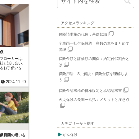
アクセスランキング
保険請求権の代位：基礎知識
全車両一括付保特約：多数の車をまとめて
管理
点
ブローカーは、
保険金額と評価額の関係：約定付保割合と
社と話し合い、
は
るお手伝いをす
というのは、複
保険用語「S」解説：保険金額を理解しよ
の方がご自身で
う
2024.11.20
は至難の業で
富な知識と経験
保険金請求権の質権設定と承認請求書
りのニーズに合
とで、複雑な保
火災保険の長期一括払：メリットと注意点
す。保険ブロー
携しているた
客様に最適なプ
。生命保険、自
保険の種類も豊
カテゴリーから探す
様それぞれの状
提案します。例
るご家庭には、
がん保険
償範囲の違いを
の学資保険や、