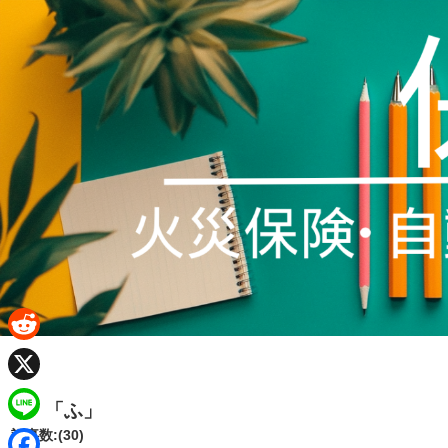
R
e
X
「ふ」
d
L
記事数:(30)