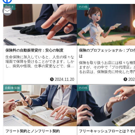
d
i
手続き
その他
F
i
n
a
t
E
e
c
m
e
a
b
i
保険料の自動振替貸付：安心の制度
保険のプロフェッショナル：プロ
o
は
生命保険に加入していると、人生の様々な
l
場面で保障を受けることができます。しか
保険を取り扱うお店には様々な種
o
し、病気や怪我、仕事の変更などで、保険
ますが、その中で『プロ代理店』
料の支払いが難しくなる場合もあるかもし
るお店は、保険販売に特化した専
れません。そんな時のために、保険料の支
k
です。私たちの暮らしには、病気
2024.11.20
202
払いを助けてくれる便利な仕組みがありま
思いがけない事故や災害など、様
す。それが「自動振替貸付」です。自動振
が潜んでいます。そうした不測の
自動車保険
その他
替貸付とは、保険料の支払いをうっかり忘
ら、大切な自分や家族を守るため
れてしまった場合、保険会社が代わりに立
は欠かせないものとなっています
て替えてくれる制度です。支払期日を過ぎ
はたくさんの種類があり、それぞ
ても、解約返戻金があれば、そこから自動
容や保険料も違います。自分に本
的に保険料が支払われます。つまり、うっ
な保障はどれなのか、どの保険会
かり忘れていても、保険契約がすぐに失効
べきなのか、迷ってしまうことも
することはありません。まるで保険料の支
です。そんな時、プロ代理店は強
払いを一時的に待ってくれるようなもの
なってくれます。プロ代理店には
で、これにより、保障は継続されます。長
ついて深く学んだ知識豊富な相談
期間の保障が必要な生命保険では、万一の
す。彼らは、様々な保険会社が提
フリート契約とノンフリート契約
フリーキャッシュフローとは？そ
際に備えることができますので、これは非
品を詳しく知っていて、お客様一