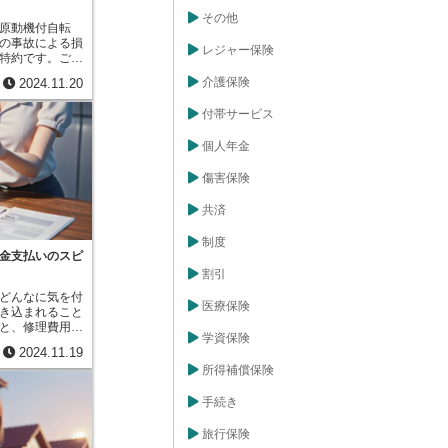
障を備えた生命
その他
また、マイカー
原動機付自転
際の補償はもち
の事故による損
レジャー保険
スが付帯した自
特約です。ご自
ーライフに合わ
を付け加えるこ
介護保険
2024.11.20
。さらに、保険
でなく、原付バ
もお客様の代理
償されるので安
付帯サービス
険会社と比較す
く分けて「自損
料で同等の保障
だ人身事故」の
ります。また、
個人年金
れ補償範囲が異
ますので、お客
補償は、ご自身
ます。保険金請
独で事故を起こ
傷害保険
いたしますの
場合などに適用
す。何か困った
衝突したり、転
共済
談できる窓口と
がこれにあたり
保険ブローカー
」の補償は、ご
制度
なる存在と言え
に他人を巻き込
金支払いのスピ
怪我を負わせて
割引
れます。ご自身
どんなに気を付
故を起こした場
医療保険
き込まれること
転する場合にも
と、修理費用や
例えば、配偶者
学資保険
けでなく時間や
どが原付バイク
2024.11.19
す。そこで、各
、補償の対象と
所得補償保険
の対応をスムー
につながりま
り組みを行って
動手段として人
事故による物の
手続き
が小さく、不安
いをより早く行
伴います。免許
のサービスは、
験の浅い方も多
旅行保険
け取るまでの一