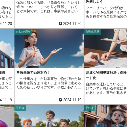
理解しよう
保険に加入する際、『免責金額』という仕
を定め、公表することで、事業者は個人の
万が一の時のための死亡保
最適な保
組みについて、しっかりと理解しておくこ
情報を大切に取り扱うという姿勢を示すこ
保険などをご提案します。
の流れを
ファミリーバイク特約は、
ます。保
とが大切です。これは、事故や災害といっ
とができます。これは、情報を持つ人から
をお持ちの方には、事故の
の流れと
車、いわゆる原付バイクで
が使われ
た保険金が支払われる場面で、契約者自身
の信頼につながるだけでなく、組織として
ろんのこと、ロードサービ
うなもの
害を補償する自動車保険の
そのた
も一部の費用を負担する金額のことを指し
の信頼性を高め、社会的な責任を果たすこ
動車保険など、お客様のカ
に必要不
身の自動車保険にこの特約
は大変で
4.11.20
2024.11.20
ます。具体例を挙げると、自動車保険で事
とにもつながります。近年、個人の情報の
せたプランをご提案します
は、様々
とで、普段お使いの車だけ
使わず
故を起こし、車の修理費用が５０万円かか
流出や不正利用といった事例が相次いでお
ブローカーは保険料の交渉
由に使え
イクの事故による損害も補
明してく
自動車保険
自動車保険
ったとしましょう。もし、免責金額が１０
り、社会的な問題となっています。このよ
として行います。複数の保
これは、
心です。この特約は、大き
。また、
万円に設定されている場合、保険会社から
うな事態を防ぐためには、個人情報保護の
ることで、よりお得な保険
、会社の
事故」と「他人を巻き込ん
品を取り
支払われるのは４０万円となり、残りの１
基礎をしっかりと定め、組織全体で遵守し
内容が得られる可能性があ
ちます。
二つの種類があり、それぞ
較検討
０万円は自己負担となります。つまり、保
ていくことが不可欠です。さらに、個人情
面倒な契約手続きも代行し
社の財布
なります。「自損事故」の
ンを提案
険金が全額支払われるのではなく、あらか
報保護の基礎は、一度作成したら終わりで
様の手間を省くことができ
れからど
が原付バイクを運転中に単
も、更新
じめ決められた一部の金額を自分で負担す
はなく、社会の変化や法改正に合わせて定
求などの手続きもサポート
ます。会
し、怪我を負ってしまった
継続的な
る必要があるのです。この免責金額の設定
期的に見直し、改善していく必要がありま
で、事故発生時にも安心で
でお金を
されます。例えば、電柱に
す。人生
は、保険料の金額にも大きく影響します。
す。技術の進歩や社会情勢の変化に合わせ
ことがあれば、いつでも相
かかりま
倒して怪我をした場合など
強い相談
一般的に、免責金額が高いほど保険料は安
て、常に最新の情報を反映させ、より効果
して、お客様を支えます。
ものが利
ます。一方で、「人身事故
くなり、免責金額が低いほど保険料は高く
的なものにしていくことが大切です。適切
は、お客様にとって頼りに
布の中身
自身が原付バイクを運転中
知識
事故画像で迅速対応！
迅速な物損事故解決：保険
なります。これは、自己負担額を増やすこ
な個人の情報の保護への取り組みは、組織
るでしょう。
なぜな
んだ事故を起こし、相手に
ード化
来事で家
この仕組みは、自動車事故で物が壊れた時
とで、保険会社が支払うべき金額が減ると
が長く安定して発展していく上で欠かせな
っていな
しまった場合などに適用さ
しまうこ
の損害確認をより速く、より簡単に進める
いう仕組みによります。例えば、同じ補償
い要素となっています。
自動車を運転していると、
ども含ま
の運転する原付バイクで事
備えて、
ための新しいやり方です。事故が起きた
内容の保険でも、免責金額を高く設定すれ
けていても思わぬ事故に巻
るお金」
合だけでなく、ご家族が運
険の世界
時、これまでのように保険会社の担当者が
ば、毎月支払う保険料を安く抑えることが
があります。事故が起きる
要な費用
この特約は適用されます。
全損』と
修理工場まで出向いて損害状況を確認する
できます。反対に、免責金額を低く設定す
代車の準備など、金銭面だ
。例え
やお子様、同居のご両親な
4.11.19
2024.11.19
『全損』
必要はなくなります。 修理工場で働く人
れば、万が一の際に自己負担額は少なくな
手間も大きな負担となりま
っていな
で事故を起こした場合でも
、直すこ
たちが、壊れた部分をデジタルカメラで写
りますが、毎月支払う保険料は高くなりま
保険会社は事故が起きた後
す。しか
なるので、家族全体の安心
手続き
手続き
す。例え
真に撮り、その写真をインターネットを使
す。このように、免責金額と保険料は表裏
ズに進めるため、様々な取
いので、
す。原付バイクは手軽な移
場合や、
って保険会社に送るだけで確認できるよう
一体の関係にあります。そのため、自分の
います。その一つとして、
た、新し
気ですが、車に比べて車体
てしまっ
になります。これまで、保険会社の担当者
経済状況やリスク許容度を考慮し、バラン
損害に対する保険金の支払
合、利益
定なため、事故のリスクも
損』と
は事故現場まで行くのに時間と手間がかか
スの取れた免責金額を設定することが、保
うサービスがあります。こ
には実際
取得の容易さから、運転経
としては
っていました。この新しい仕組みを使うこ
険を上手に活用する上で非常に重要です。
事故の連絡から保険金を受