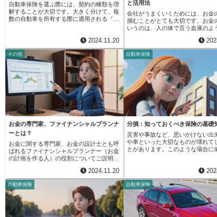
と活用法
自動車保険を選ぶ際には、契約の種類を理
常にありがたい仕組みです。例えば、急な
の状況や希望を丁寧に聞き取り、
解することが大切です。大きく分けて、複
病気で入院費用が必要になった場合、保険
会社がうまくいくためには、お金
険を選び出すお手伝いをしてくれ
数の自動車を所有する際に適用される『ま
料の支払いが滞っていても、自動振替貸付
掴むことがとても大切です。お金
険のしくみは複雑で、難しい言葉
とめて契約』と、一台の自動車を所有する
によって保障が継続されていれば、給付金
いうのは、人の体で言う血液のよ
ていることも少なくありません。
際に適用される『個別契約』の二種類があ
を受け取ることができます。また、万が一
で、会社が元気に動き続けるため
め、自分一人で内容を理解するの
2024.11.20
202
ります。この二つの契約の違いは、保険料
のことがあった場合にも、遺族への保障が
可欠なものです。このお金の流れ
す。プロ代理店では、専門用語を
の計算方法や契約内容に影響を及ぼします
途切れる心配はありません。ただし、この
な種類がありますが、中でも「自
に、分かりやすい言葉で丁寧に説
その他
自動車保険
ので、ご自身の状況に合った契約を選ぶこ
制度を利用するには、解約返戻金があるこ
るお金」は特に重要な指標です。
れるので、安心して相談できます
とが、無駄な出費を抑え、必要な保障を確
とが必要です。また、立て替えられた保険
会社が自由に使えるお金のことで
プロ代理店は複数の保険会社の商
保する上で重要です。まず、『まとめて契
料には利息がつきますので、後で支払う必
これから伸びる力を見るのに役立
扱っているため、公平な立場で比
約』は、主に事業用などで複数台の自動車
要があります。しかし、保険契約が失効し
このお金の流れを理解すると、会
し、お客様にとって最も良いプラ
を保有している場合に選ばれる契約です。
て保障がなくなってしまうことを考えれ
の中身がどれくらいあるのか、こ
してくれます。保険に加入した後
この契約の最大のメリットは、所有する自
ば、自動振替貸付は加入者にとって心強い
うなるのかを予想することができ
手続きや事故発生時の対応など、
動車すべてをまとめて保険に加入できる点
味方と言えるでしょう。忘れずに返済すれ
社は、商品やサービスを売ること
サポートを受けられるので安心で
です。これにより、個別に契約するよりも
ば、将来にわたって安心して保障を受ける
稼ぎますが、同時に色々な費用も
の様々な場面で、プロ代理店は心
保険料が割安になる可能性があります。ま
ことができます。
す。稼いだお金から費用を引いた
相手となってくれるでしょう。
た、契約の手続きも一度で済むため、管理
益ですが、利益だけでは会社の財
お金の専門家、ファイナンシャルプランナ
分損：知っておくべき保険の基礎
の手間も省けます。ただし、契約できる自
を正しく知ることはできません。
ーとは？
災害や事故など、思いがけない出
動車の種類や台数には一定の条件がありま
ら、利益には、まだ実際にはもら
や車といった大切なものが壊れて
すので、保険会社に確認が必要です。一
お金に関する専門家、お金の設計士とも呼
いお金や、これから支払うお金な
とがあります。このような場合に
方、『個別契約』は、一台の自動車を所有
ばれるファイナンシャルプランナー（お金
れているからです。「自由に使え
私たちは保険に入っています。保
している場合に適用される契約です。この
の計画を作る人）の役割についてご説明し
は、実際にもらったお金から、必
では、ものの壊れ具合によって『
契約は、一台一台の自動車に対して個別に
ます。人生には、結婚や出産、家の購入、
を払った後に残るお金のことです
2024.11.20
202
『分損』という言葉を使います。
保険料が計算されるため、使用状況や運転
老後など、様々な転機が訪れます。それぞ
ば、商品を売ってまだお金をもら
とは、ものが完全に壊れてしまい
者の条件などを細かく反映させることがで
れの時期で必要となるお金は大きく異な
くても、利益としては計上されま
自動車保険
自動車保険
とができない状態のことを指しま
きます。例えば、運転する人が限定されて
り、その変化に対応するためには、計画的
し、実際にはまだ手元にお金がな
ば、火事で家が全焼してしまった
いる場合や、年間の走行距離が少ない場合
な準備と管理が欠かせません。ファイナン
自由に使うことはできません。ま
車が衝突事故でぺしゃんこになっ
は、保険料が安くなる可能性があります。
シャルプランナーは、まさにこのお金の計
い機械を買うために借金をした場
た場合は全損です。一方で、『分
また、『まとめて契約』とは異なり、様々
画作りをサポートしてくれる専門家です。
には影響しませんが、借金の返済
は、ものが一部だけ壊れて、全体
な特約を自由に選択できるため、自分に必
ファイナンシャルプランナーの役割は、単