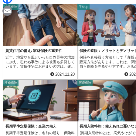
d
i
火災保険
手続き
F
i
n
a
t
E
e
c
m
e
a
b
i
賃貸住宅の備え: 家財保険の重要性
保険の直販：メリットとデメリッ
o
近年、地震や台風といった自然災害の増加
保険を直接買う方法として「直販
l
に加え、思わぬ事故による被害も多発して
販売方法があります。これは、保
o
います。賃貸住宅にお住まいの方は、建物
自ら保険を売るやり方です。お店
は大家さんが火災保険に加入している場合
代理店や、複数の会社を扱う仲介
2024.11.20
202
が多いですが、自分の家財までは守られて
さずに、保険会社の社員が直接お
k
いません。もしもの時の備えとして、家財
保険を販売します。直販の大きな
生命保険
医療保険
保険への加入は非常に大切です。家財保険
は、販売にかかる費用を抑えられ
は、火災や落雷、台風、洪水といった自然
す。代理店などに支払う手数料が
災害による家財への損害を補償するだけで
ため、その分、保険料を安くでき
なく、盗難や水漏れによる被害、さらに
があります。このため、家計の負
は、うっかり物を落として壊してしまった
したい方にとって、直販は有力な
場合なども補償対象となる場合がありま
なり得ます。近年、インターネッ
す。一人暮らしの方でも、ご家族でお住ま
を使った直販が増えています。わ
いの方でも、賃貸住宅にお住まいの方すべ
口まで足を運ぶ必要がなく、自宅
てにとって、家財保険は安心安全な暮らし
など、いつでもどこでも気軽に保
を守る大切な備えと言えるでしょう。例え
できるようになりました。インタ
長期平準定期保険：企業の備え
長期入院特約：備えあれば憂いな
ば、火災で家具や家電製品、衣類などが焼
上では、各社の保険商品を比較検
長期平準定期保険は、名前の通り、保険料
{長期入院特約とは、病気やけがで
失した場合、買い替えには高額な費用が必
り、詳しい説明を読んだりするこ