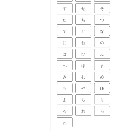
感や一体感が生
築かれると考え
す
せ
そ
務員がより意欲
サービスの向上
と考えていま
た
ち
つ
員共済組合は、
るだけでなく、
て
と
な
を広げ、より良
は地域社会の発
しています。
に
ね
の
は
ひ
ふ
へ
ほ
ま
み
む
め
も
や
ゆ
よ
ら
り
る
れ
ろ
わ