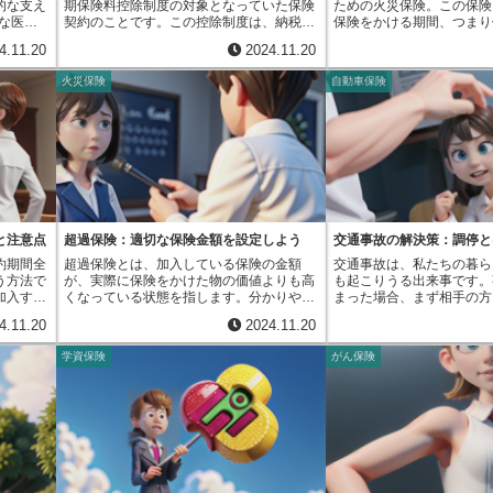
的な支え
期保険料控除制度の対象となっていた保険
ための火災保険。この保険
ーに直接
ます。例えば、運転中にうっかり電柱にぶ
場合、一定期間は割引が適
な医療
契約のことです。この控除制度は、納税者
保険をかける期間、つまり
く理解し
つかってしまい、車が壊れてしまったとし
ですから、この割引を受け
己負担額
が一定の条件を満たす長期の保険契約に加
て考えてみましょう。保険
の担当者
ます。この場合、事故という危険が直接の
起こさずに安全運転を継続
4.11.20
2024.11.20
とによる
入した場合、支払った保険料の一部を所得
に見直すこともできますが
ターネッ
原因で車の損害が発生したため、これも直
られます。最後に、以前の
伴う経済
から控除できるというものでした。しか
することも可能です。そし
きるよう
接損害です。この直接損害こそが、保険金
故を起こしていないことも
火災保険
自動車保険
していま
し、この制度はすでに廃止されており、現
契約を選ぶ際に知っておき
に応えら
が支払われる主な対象となります。保険契
す。契約期間中に事故を起
期間を超
在は新規の契約を結ぶことはできません。
係数」です。長期係数とは
窓口に行
約の内容をよく読んで、何が直接損害とし
と、せっかく積み重ねてき
が支払わ
では、どのような保険契約が長期損害保険
保険料の割引率を計算する
でじっく
て認められるかをきちんと理解しておくこ
が途絶えてしまい、割引が
日数は、
契約とされていたのでしょうか。それは、
す。火災保険では、保険期
た、イン
とが大切です。もしもの時に、正しい保険
ってしまいます。これらの
、事前に
保険期間が10年以上で、かつ満期時に返戻
るほど、この長期係数が小
意してい
金請求をするために必要なことです。契約
すことで、長期優良契約割
す。例え
金がある損害保険契約のことでした。例え
として支払う保険料の総額
すくなっ
内容によっては、直接損害として認められ
通常よりもお得な保険料で
えた場合
ば、火災保険や自動車保険といった損害保
す。たとえば、一年ごとに
売費用を
る範囲が異なる場合もあります。例えば、
ます。この割引は、安全運
院日数に
険商品の中でも、満期時に保険金が支払わ
する場合と比べて、五年ま
いう利点
火災保険の中には、落雷による火災は保障
で得られる大きなメリット
いくもの
れなかった場合に、それまでに支払った保
方が総額でみると保険料が
、納得の
の対象だが、爆発による火災は対象外とい
全運転を心がけることは、
期入院の
険料の一部が返戻されるタイプのものが該
いった具合です。これは、
と注意点
超過保険：適切な保険金額を設定しよう
交通事故の解決策：調停と
という選
ったものもあるかもしれません。そのた
減らすだけでなく、家計の
、心臓病
当しました。これは、一定期間保険料を支
ては一度に長期の契約をし
ょうか。
め、自分の加入している保険がどのような
ことにも繋がります。日頃
約期間全
超過保険とは、加入している保険の金額
交通事故は、私たちの暮ら
どが挙げ
払うことで、将来満期時に返戻金を受け取
事務手続きなどの手間が省
場合に保険金を支払ってくれるのかを、あ
を守り、安全運転を心がけ
う方法で
が、実際に保険をかけた物の価値よりも高
も起こりうる出来事です。
、治療に
ることができ、一種の貯蓄性も兼ね備えて
分を保険料に反映させてい
らかじめ確認しておくことが重要です。そ
ひ活用してください。
加入する
くなっている状態を指します。分かりやす
まった場合、まず相手の方
費の高額
いたと言えるでしょう。この制度が廃止さ
災保険は住宅を購入する際
うすることで、いざという時に慌てること
一括して
く言うと、保険金額が、対象の現在の価値
い、解決を目指すことが大
介護負担
れた現在でも、過去に長期損害保険契約を
組むのと同時に加入するこ
4.11.20
2024.11.20
なく、適切な対応をすることができます。
険料を支
を上回っているということです。例えば、
が、いわゆる示談交渉です
な負担が
締結した人に対しては、経過措置が適用さ
す。そのため、住宅購入を
払えばそ
新車で1000万円で購入した自動車を想像
は、事故の状況や損害につ
すること
れています。つまり、廃止前に契約した長
は、長期の火災保険に加入
学資保険
がん保険
必要があ
してみてください。車は時間が経つにつれ
考えを伝え合い、折り合い
え、安心
期損害保険契約については、所定の要件を
支払額を抑えることができ
を省きた
て価値が下がっていきます。5年が経過
を探っていきます。しかし
ることが
満たせば、引き続き保険料控除の恩恵を受
えておきましょう。また、
期一括払
し、同じ型の車が市場で800万円で売買さ
ずしも順調に進むとは限り
、入院費
けることができるのです。ただし、控除額
加入していて、もうすぐ契
値上げの
れているとします。この時、自動車の価値
ば、事故の責任の所在や損
高額療養
や控除期間などは変更されている可能性が
近づいている方も、長期係
火災保険
は800万円に下がっています。しかし、最
ついて、お互いの主張が食
担額が発
あるため、詳細については契約内容を確認
係を理解しておくことで、
や建物の
初に加入した自動車保険の金額が1000万
かなか合意に至らず、話し
額ベッド
するか、税務署や保険会社に問い合わせる
きる可能性があります。た
変動しま
円のままだったとしましょう。この場合、
ともあります。このような
用も自己
ことをお勧めします。過去の制度とはい
の具体的な値は保険会社に
に保険料
保険金額1000万円と現在の自動車の価値
の糸口を見つけるために役
、これら
え、自身に適用される可能性がある場合
るため、複数の保険会社の