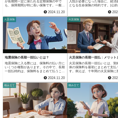
が長期間一定に保たれる定期保険の中で
入院が必要になった場合に、経済
要となります。家財保険に加入していれ
です。また、電話でもオペレータ
も、保障期間が特に長い保険です。一般的
となる生命保険の特約です。}公的
ば、こうした予期せぬ出費を抑えることが
質問や相談ができるため、より深
な定期保険は、短期的な保障、例えば数年
保険制度ではカバーしきれない自
できます。また、水漏れで階下の住人に損
た上で加入を決められます。従来
2024.11.20
202
間の保障を目的とする場合が多いですが、
の増加や、仕事ができなくなるこ
害を与えてしまった場合、賠償責任を負う
と直接会う販売方法に加え、イン
長期平準定期保険は、数十年単位といった
収入の減少といった、長期入院に
ことになりますが、家財保険に個人賠償責
トを使った説明や契約手続きもで
火災保険
火災保険
長期的な保障を必要とする場合に適してい
的な不安を軽減することを目的と
任特約を付けていれば、この賠償費用も補
になり、お客さまの様々なニーズ
ます。そのため、将来発生する大きな支出
す。この特約は、入院日数が一定
償されます。日常生活で起こりうる様々な
れるようになりました。忙しくて
に備えて、計画的に資金を準備したいとい
えた場合に、日数に応じて給付金
リスクに備えることで、経済的な負担を軽
く時間がない方や、自分のペース
う場合に役立ちます。例えば、企業が従業
れます。給付金の額や支払われる
減し、生活の安定を維持することに繋がり
り検討したい方にも便利です。ま
員の退職金の支払いに備える、あるいは住
契約内容によって異なりますので
ます。家財保険の保険料は、年間数千円か
ターネット専用の割引プランを用
宅ローンの完済を見据えて家族の生活を守
しっかりと確認することが大切で
らと比較的安く、補償内容も充実している
る会社もあり、ますます利用しや
るといった場合に、この保険は有効活用で
ば、1回の入院につき180日を超
ため、費用対効果が高い保険と言えるでし
ています。このように、直販は販
きます。子供が独立するまでの生活費を保
に給付金が支払われるものや、入
ょう。万が一の際に大きな助けとなるだけ
抑え、様々な加入方法を選べると
障したい、といった場合にも適していま
応じて段階的に給付額が増加して
でなく、保険に加入しているという安心感
があります。自分に合った方法で
す。葬儀費用など、将来必ず発生する費用
など、様々な種類があります。長
地震保険の長期一括払いとは？
火災保険の長期一括払：メリット
も得られます。補償内容や保険料は保険会
いく保険選びをしたい方は、直販
に備える手段としても利用可能です。保険
主な原因としては、がんや脳卒中
社によって異なるため、複数の保険商品を
択肢を検討してみてはいかがでし
地震保険に入る際には、保険料の払い方に
火災保険の長期一括払いとは、契
料は、保障期間全体を通して一定です。こ
などの重い病気や、大きなけがな
比較検討し、ご自身の状況やニーズに合っ
いくつか種類があります。その中で、長期
体の保険料を最初にまとめて支払
れは、加入時の保険料がその後も変わら
られます。これらの病気やけがは
たプランを選びましょう。インターネット
一括払特約は、保険料をまとめて払うこと
す。例えば、十年間の火災保険に
ず、将来の保険料負担を予測しやすく、家
長期間を要することが多く、医療
で簡単に比較サイトを利用することもでき
で割引が受けられるお得な制度です。この
場合、十年分の保険料を契約時に
計や事業計画を立てやすいという大きな利
化に加えて、収入の減少や家族の
2024.11.20
202
ます。家財保険に加入することで、不測の
特約は、地震保険料を長期間分まとめて前
支払います。毎年あるいは毎月保
点です。ただし、保障期間が長いため、他
など、経済的にも精神的にも大き
事態に備え、より穏やかな日々を送ること
払いする仕組みになっています。契約期間
払う分割払いとは異なり、一度支
の短期的な定期保険と比べると、保険料は
かかります。長期入院特約に加入
積み立て
積み立て
ができるでしょう。
は２年以上５年以下から選ぶことができ、
の後は保険料の支払いを気にする
割高になる傾向があります。一時的な保障
で、このような予期せぬ事態に備
最長５年間の契約が可能です。地震保険の
りません。これは、支払いの手間
で十分な場合は、他の定期保険の方が費用
して治療に専念できる環境を整え
契約期間は最長で５年間なので、６年目以
い方にとって大きな利点です。長
を抑えられる可能性があります。長期平準
できます。公的な医療保険制度は
降は１年間の契約か５年間の契約のどちら
いの最大のメリットは、保険料の
定期保険は、長期間にわたり安定した保障
用の一部を負担してくれますが、
かで自動的に更新されます。保険料を一括
影響を受けないことです。通常、
を確保したいというニーズに応える保険商
費制度などを利用しても、自己負
して支払う大きなメリットは、毎年の保険
の保険料は、自然災害の発生状況
品です。将来の不確実な出来事に備え、安
生する場合があります。また、差
料の支払いを気にする必要がなくなること
老朽化など、様々な要因によって
心して暮らしたい、あるいは事業を継続し
代や食事代など、保険適用外の費
です。一度支払いを済ませれば、選んだ契
す。分割払いの場合、契約期間中
たいと考える個人や企業にとって、検討す
負担となります。長期入院特約は