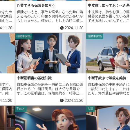
の負担が
800万円の差額である200万円分が超過保
停」という制度です。調停
立ち、家
は、内容を正しく理解しておくことが大切
し、それぞれの長期係数を
いの場合
険となります。もしこの状態で事故が起こ
おいて、中立的な立場にあ
貯蓄できる保険を知ろう
中皮腫：知っておくべき基
ます。人
です。
大切です。どの保険会社を
期間中の
り、車が全損してしまった場合、受け取れ
えて話し合いを進め、解決
ません。
て、同じ保険期間でも最終
金をため
保険というと、事故や病気になった時に備
中皮腫は、肺やお腹、心臓
来の保険
る保険金は、現在の価値である800万円ま
です。調停委員は、双方の
にでも起
わる可能性があります。家
利な商品
えるものという印象をお持ちの方が多いか
臓器の表面を覆っている薄
ません。
でです。最初に契約した1000万円は受け
聞き取り、お互いが納得で
入院特約
でも軽くするためにも、長
備えられ
もしれません。確かに、もしもの時に備え
できる珍しいがんです。こ
定させた
取れません。なぜなら、保険は損失を補填
提案してくれます。調停の
備えとし
活用し、賢く火災保険を選
た時や、
てお金を受け取る、いわゆる掛け捨て型の
士がこすれ合って傷つかな
に心強い
するためのものなので、実際の損失額以上
判を起こすよりも時間や費
4.11.20
2024.11.20
。
てたお金
保険は一般的です。掛け捨て型は、保険期
た、滑らかに動くようにサ
保険料の
のお金を受け取ることはできないからで
ことです。裁判では、複雑
る仕組み
間中に何もなければ払い込んだお金は戻っ
な役割を担っています。中
め、初期
す。つまり、この例では、200万円分の超
の提出が必要となる場合が
自動車保険
自動車保険
来の様々
てきませんが、その分保険料が割安という
皮を構成する細胞から発生
分割払い
過保険に対して支払っていた保険料は、無
用もかかります。それに比
進めるた
特徴があります。しかし、保険には万一の
して増殖していきます。中
ことが多
駄になってしまいます。このように、超過
続きが簡便で、比較的短い
様の教育
備えと同時に、お金を貯める機能を併せ持
る場所によって種類が分け
て長期一
保険は保険料の無駄遣いにつながるだけで
指せます。また、調停では
体的な目
つタイプもあります。これを貯蓄型の保険
包む膜にできる胸膜中皮腫
るという
なく、適切なリスク管理の妨げにもなりま
直接話し合う機会が設けら
ねていく
と言います。貯蓄型保険では、払い込んだ
る臓器を包む膜にできる腹
め、長期
す。保険を見直す際は、対象物の現在の価
いの気持ちを理解し合い、
お金を計
保険料の一部が将来受け取れるお金に積み
を包む膜にできる心膜中皮
総支払額
値を正しく評価し、保険金額を調整するこ
築きながら解決できる可能
その時を
立てられます。将来受け取れるお金には、
す。中でも、胸膜中皮腫が
加入期間
とが大切です。必要以上に高い保険金額で
交通事故の示談交渉がうま
た、保険
満期保険金や解約返戻金などがあり、契約
の約７割を占めています。
向があり
契約せず、適切な金額に見直すことで、家
合、調停という選択肢があ
入院や手
内容によって受け取れる時期や金額が異な
因は、アスベスト（石綿）
どを考慮
計の負担を減らし、効率的なリスク管理を
おきましょう。調停によっ
受け取れ
ります。貯蓄型保険は、将来の大きな出費
への曝露です。アスベスト
中断証明書の基礎知識
中断手続きで等級を維持
択するこ
実現できます。
を抑えつつ、円満な解決を
事による
に備えたいと考えている方にとって心強い
で、中皮に炎症が起こり、
れません。
部です。
自動車保険の契約を一時的に止める際に発
自動車保険の中断手続きに
得られる
味方となります。例えば、子供の教育資金
てがん化すると考えられて
て保障内
行される『中断証明書』は大切な書類で
ご説明いたします。これは
。貯蓄型
や住宅購入資金、老後の生活資金など、人
ストは、かつて建材などに
す。結婚
す。この証明書は、保険契約を一時停止し
たり、海外赴任や留学など
険、養老
生には様々なライフイベントが待ち受けて
たため、過去にアスベスト
立など、
た状態であることを示す記録であり、再び
所有しなくなる場合に、保
ります。
います。これらのイベントに備えて計画的
がある方は注意が必要です
4.11.20
2024.11.20
これに伴
自動車保険に加入する際に、中断前の等級
に止める手続きのことです
、死亡時
に貯蓄を進めていくことは、将来の安心に
期間（曝露から発症までの
ってくる
や事故の記録といった大切な情報を引き継
行う最大の利点は、ノンフ
険は満期
つながります。貯蓄型の保険は、まさにそ
から４０年と非常に長く、
手続き
共済
するため
ぐことができます。この証明書が必要とな
持できるという点です。ノ
受け取る
のための有効な手段となり得るのです。も
は病気がかなり進行してい
変更する
る場面はいくつかあります。例えば、自動
とは、自動車保険の保険料
備えてい
ちろん、貯蓄機能の高さは商品によって
ありません。そのため、早
といいま
車を廃車にする時や、海外への仕事や留学
要素です。事故を起こさず
資金準備
様々です。保障内容も保険料も大きく異な
療が非常に重要です。少し
途中で終
などで長い間自動車を運転しない時などが
い期間が長くなるほど、等
まったお
るため、ご自身の状況や将来設計に合わせ
感じたら、すぐに医療機関
。まるで
挙げられます。保険契約を完全に解約して
険料が割引されます。これ
れぞれの
て最適な商品を選ぶことが重要です。保険
う。早期に発見し、適切な