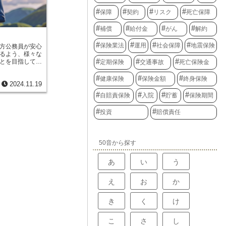
ようなもので
できます。
等級を獲得して
保障
契約
リスク
死亡保障
得になります。
手続きをせずに
補償
給付金
がん
解約
せっかく積み上
がなくなってし
保険業法
運用
社会保障
地震保険
方公務員が安心
たいないことで
るよう、様々な
ば、たとえ数年
とを目指してい
定期保険
交通事故
死亡保険金
する場合でも、
ガ、出産、ある
継ぐことが可能
ぬ出来事が起こ
健康保険
保険金額
終身保険
予定がある方
2024.11.19
ような不測の事
ましょう。例え
時に必要な支援
まで上げていたと
自賠責保険
入院
貯蓄
保険期間
給付制度を設け
断手続きを利用
生活の保障があ
した際に、10等
投資
賠償責任
務員の士気を高
大きな保険料割
安心して職務に
。これは家計に
で、質の高い地
しょう。中断手
々に安定して提
するための賢い
50音から探す
ています。ま
しでも軽くする
の精神に基づい
ずに利用しまし
一人ひとりが少
あ
い
う
っている仲間を
の精神です。ま
え
お
か
みんなで支え合
ガで働けなくな
に専念し、一日
き
く
け
支援します。こ
合員間の繋がり
こ
さ
し
助け合うことを