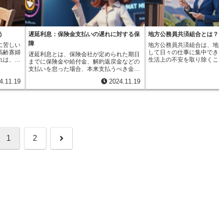
うに、自
しまうと、それまで積み重ねてきた等級が
続ける契約者へのご褒美の
ットがあ
会社や代理店の担当者に相談し、様々な商
とで、より良い経過が期待
ぶことが
無効になってしまいます。しかし、中断証
す。長年の安全運転で高い
ニーズに
品を比較検討することで、より自分に合っ
容を変更
明書があれば、再び保険に加入する際に、
いれば、その分保険料がお
大切で
た保険を見つけることができるでしょう。
族が増え
以前の等級を引き継ぐことができるので、
もし、車を手放す際に中断
で、より
将来への備えとして、貯蓄型の保険を検討
など、よ
保険料を安く抑えることに繋がります。ま
保険を解約してしまうと、
う
遅延利息：保険金支払いの遅れに対する保
地方公務員共済組合とは？
。将来の
してみてはいかがでしょうか。
ます。逆
た、事故の記録も引き継がれるため、過去
げてきたノンフリート等級
保険を検
障
に苦しい
地方公務員共済組合は、地
も完済し
の事故によって不利な条件で保険に加入し
まいます。これは大変もっ
高齢寡婦
して日々の仕事に集中でき
遅延利息とは、保険会社が定められた期日
険料の負
なくて済むという利点もあります。例え
す。中断手続きをしておけ
れは、亡
生活上の不安を取り除くこ
までに保険金や給付金、解約返戻金などの
た、中途
ば、過去に事故を起こしたことがある場
後に再び自動車保険に加入
いた期間
ます。人生には、病気やケ
支払いを怠った場合、本来支払うべき金額
です。保
合、中断証明書がなければ、その事故の記
以前の等級をそのまま引き
なるまで
いは死亡といった、予期せ
に加えて支払われる利息のことです。これ
がります
録が考慮され、高い保険料を支払わなけれ
です。将来、車を購入する
4.11.19
2024.11.19
支給され
る可能性があります。この
は、支払いの遅れによって契約者が被る金
るものに
ばならない可能性があります。しかし、中
は、ぜひこの制度を活用し
、夫の年
態に備え、組合員が必要な
銭的な損失を補填するためのものです。例
り込むこ
断証明書があれば、以前の等級と事故の記
ば、長年無事故で10等級
入がなく
を受けられるよう、様々な
えば、交通事故で入院し、治療費の支払い
す。家計
録に基づいて適切な保険料が算出されるた
しましょう。この場合、中
りを過ぎ
ています。もしもの時にも
に保険金を使う予定だったとしましょう。
囲で保険
め、不当に高い保険料を支払う必要がなく
しておけば、再び車を購入
とって
るという安心感は、地方公
もし保険会社が期日までに保険金を支払わ
に、中途
なります。このように、中断証明書は、自
級からのスタートとなり、
加算は、
める上で非常に重要です。
なければ、治療費の支払いが滞り、病院に
に対応で
動車保険の契約を一時的に中断する際に、
引を受けることができます
ための大
専念できる環境を作ること
迷惑をかけるかもしれません。また、生活
険内容を
将来の保険料や契約条件に影響を与える重
とって大きな助けとなるで
よって、
方公共サービスを住民の方
費に充てる予定だった保険金が支払われな
準備する
要な書類です。車を手放す予定がある場合
続きは、将来の安心を確保
次
1
2
らしを送
供することに繋がると考え
いと、生活に困窮する可能性もあります。
ことがで
や、長期間運転しない予定がある場合は、
選択です。将来の負担を少
していま
た、共済組合は、相互扶助
住宅ローンの返済に充てる予定だった場
は、保険
保険会社に中断証明書の発行を忘れずに申
ためにも、この制度を忘れ
間に努力
ています。これは、組合員
合、返済が滞り、大きな損害につながるこ
ランにつ
請するようにしましょう。
ょう。
へ
も同様に
しずつ掛金を出し合い、困
とも考えられます。このような不利益を少
します。
合いも持
支え合うという、助け合い
しでも和らげるために、遅延利息という制
入期間が
るで大きな家族のように、
度が設けられています。遅延利息は、支払
入が高け
うことで、誰かが病気やケ
いが遅れた日数に応じて計算されます。例
ります。
った時でも、安心して治療
えば、年５％の利率で計算される場合、１
と加入月
も早く職場復帰できるよう
日あたり約0.014%の利息が加算されま
寡婦加算
の相互扶助の仕組みは、組
す。遅延した期間が長ければ長いほど、利
れるた
を強める効果もあります。
息額も大きくなります。遅延利息の利率