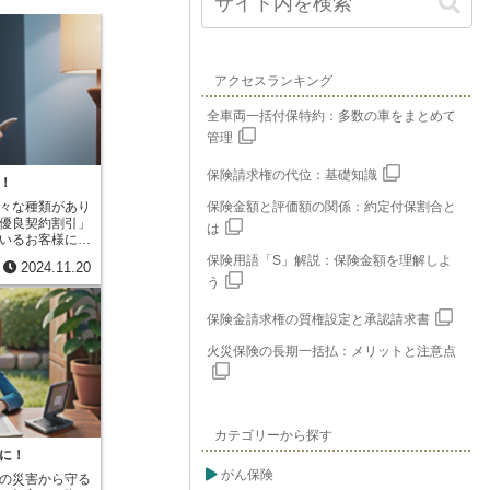
アクセスランキング
全車両一括付保特約：多数の車をまとめて
管理
保険請求権の代位：基礎知識
！
々な種類があり
保険金額と評価額の関係：約定付保割合と
優良契約割引」
は
いるお客様に適
これは、過去の
保険用語「S」解説：保険金額を理解しよ
2024.11.20
る契約、両方の
う
れます。具体的
契約を更新する
保険金請求権の質権設定と承認請求書
たす必要があり
新しい契約のノ
火災保険の長期一括払：メリットと注意点
２０等級である
ート等級とは、
る等級で、高い
ます。２０等級
期間無事故であ
カテゴリーから探す
次に、新しい契
等級が下がった
に！
ことが必要で
がん保険
の災害から守る
等級が下がった