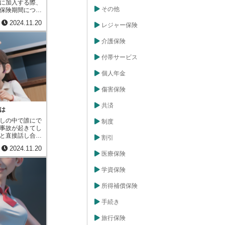
に加入する際、
用されません。
その他
保険期間につい
るには、事故を
期間は一年ごと
することが求め
2024.11.20
、複数年に設定
レジャー保険
契約期間中に事
て、この複数年
条件となりま
たいのが「長期
介護保険
こしてしまう
、簡単に言うと
た無事故の記録
ための数値で
付帯サービス
適用されなくな
間を長く設定す
条件を全て満た
さくなり、結果
引が適用され、
個人年金
が安くなりま
契約を更新でき
保険契約を更新
転を続けること
傷害保険
とめて契約する
の一つです。安
割安になる、と
事故のリスクを
共済
保険会社にとっ
は
負担を軽くする
てもらえる方が
から交通ルール
しの中で誰にで
制度
けるため、その
、この割引をぜ
事故が起きてし
るためです。火
と直接話し合
割引
、住宅ローンを
切です。これ
とが一般的で
2024.11.20
。示談交渉で
検討している方
医療保険
いて、お互いの
することで、総
をつけられる点
るという点を覚
学資保険
、示談交渉が必
既に火災保険に
ません。たとえ
約の更新時期が
所得補償保険
害賠償の金額に
数と保険料の関
い違う場合、な
保険料を節約で
手続き
合いが長引くこ
だし、長期係数
状況で、解決へ
よって多少異な
旅行保険
立つのが「調
商品を比較検討