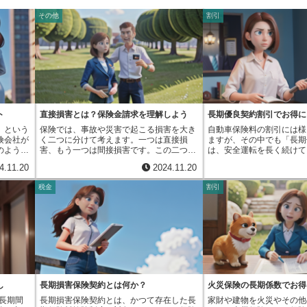
その他
割引
ト
直接損害とは？保険金請求を理解しよう
長期優良契約割引でお得に
」という
保険では、事故や災害で起こる損害を大き
自動車保険料の割引には様
険会社が
く二つに分けて考えます。一つは直接損
ますが、その中でも「長期
のような
害、もう一つは間接損害です。この二つ
は、安全運転を長く続けて
業者を通
は、何が原因で損害が起きたのかによって
用される特別な割引です。
4.11.20
2024.11.20
客さまに
区別されます。直接損害とは、保険で保障
契約とこれから新しく始め
メリット
する対象となっている危険が直接の原因と
条件を満たすことで適用さ
税金
割引
ることで
なって生じた損害のことです。例えば、火
には、一年間の自動車保険
必要ない
災保険に加入していたとします。この場
際に、いくつかの条件を満
る可能性
合、保障の対象となる危険は火災です。も
ます。まず、以前の契約と
担を軽く
し火災が発生して家が燃えてしまったとし
ンフリート等級がどちらも
選択肢と
たら、この家の損害は火災が直接の原因で
ことが重要です。ノンフリ
トや電話
発生したものです。ですから、これは直接
事故の有無によって変動す
ざわざ窓
損害にあたります。家の中の家具や家電製
等級ほど保険料が安くなり
や外出先
品なども、火災によって燃えてしまった場
は最高の等級ですので、長
険に加入
合は直接損害です。火災という危険が直接
ったことが証明されます。
ーネット
的に損失をもたらしたと明らかにわかる場
約において、事故によって
し
長期損害保険契約とは何か？
火災保険の長期係数でお得
討した
合の損害が、直接損害とみなされます。自
ことによる適用期間がない
長期間
長期損害保険契約とは、かつて存在した長
家財や建物を火災やその他
とも容易
動車保険でも同じように考えることができ
す。過去に事故を起こして