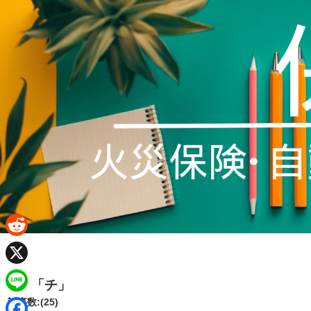
R
e
X
「チ」
d
L
記事数:(25)