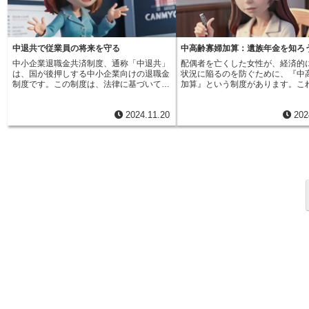
でたい出来事、昇進による責任の増加、子
季節の変わり目に服を着替えるよ
分に合った最適なものを選ぶことが重要で
保険には特徴やメリット、デメリ
供の成長、親の介護など、生活の状況は常
分の状況に合った保険を改めて選
す。専門の担当者に相談しながら、じっく
るので、ご自身のライフプランや
に変化していきます。このようなライフス
できます。中途更改では、保障内
りと検討することをお勧めします。将来設
合わせて最適なものを選ぶことが
テージの変化に合わせて、必要な保障も変
することができます。例えば、家
計の一環として、貯蓄保険の活用を検討し
す。専門家にご相談いただくこと
わってきます。例えば、結婚をして家族が
た場合は、死亡保障の額を増やす
中退共で従業員の将来を守る
中高齢寡婦加算：遺族年金を知ろ
てみてはいかがでしょうか。
的確なアドバイスを受けられます
増えれば、万が一の場合に家族を守るため
り手厚い保障に見直すことができ
安心を確保するために、貯蓄型の
中小企業退職金共済制度、通称「中退共」
配偶者を亡くした女性が、経済的
の死亡保障を厚くしたいと考えるかもしれ
に、子どもが独立し、住宅ローン
討してみてはいかがでしょうか。
は、国が後押しする中小企業向けの退職金
状況に陥るのを防ぐために、『中
ません。また、年齢を重ねるにつれて健康
た場合は、保障内容を縮小し、保
制度です。この制度は、法律に基づいて運
加算』という制度があります。こ
への不安も増してくるでしょう。このよう
担を軽くすることも可能です。ま
営されており、中小企業で働く人たちの退
くなった夫が厚生年金に加入して
な場合、医療保障を充実させたいというニ
更改によって保険料の変更も可能
職後の生活の安定を図ることを目的として
に応じて、妻が40歳から65歳に
ーズが出てくるかもしれません。中途付加
障内容を充実させれば保険料は上
2024.11.20
202
います。会社の規模に関わらず、従業員の
の間、遺族厚生年金に上乗せして
は、このようなライフステージの変化や新
が、将来への備えはより安心でき
福利厚生は大切な課題ですが、特に中小企
るものです。夫が亡くなることで
たなニーズに合わせて、保障内容を柔軟に
なります。反対に、保障内容を絞
業にとっては、大企業に比べて退職金制度
金収入に頼っていた妻は、突然収
調整できるというメリットがあります。必
とで保険料を減らすこともできま
を始めるのが難しい場合も少なくありませ
なってしまいます。特に、働き盛
要な保障を、必要な分だけ追加できるので
の状況に合わせて、無理のない範
ん。中退共は、そのような中小企業でも手
て再就職が難しい中高齢の女性に
す。中途付加は、保険を解約して入り直す
料を調整できるのです。このよう
軽に導入できるよう、国が支える制度とし
は、大きな痛手となります。この
場合に発生する様々な手間やコストを省く
更改は、人生の様々な変化に柔軟
て作られています。従業員にとって、中退
そうした女性たちの生活を支える
ことができる点も大きなメリットです。新
きる便利な制度です。定期的に保
共には様々な利点があります。まず、退職
切な制度です。中高齢寡婦加算に
しい保険に加入する場合、改めて健康状態
見直し、その時々に合った保障を
後に一定の収入が得られるため、将来への
生活の基盤を維持し、安定した暮
の審査を受ける必要がある場合もありま
ことで、より安心して生活を送る
不安を軽くし、安心して仕事に打ち込める
れるように支援することを目的と
す。また、保険料の支払期間や保障期間も
きるでしょう。変更を検討する際
環境が整います。また、会社が変わる際
す。この制度は、夫が生きている
リセットされるため、場合によっては以前
会社の担当者に相談し、最適なプ
に、それまで積み立ててきた退職金を新し
して積み立てた年金の恩恵を、妻
よりも不利な条件になってしまう可能性も
いて詳しく話を聞くことをお勧め
い会社に引き継ぐことも可能です。これ
受けられるようにするという意味
あります。中途付加であれば、これらの心
は、転職をためらう理由の一つとなる経済
っています。夫の厚生年金への加
配をすることなく、手軽に必要な保障を追
的な不安を取り除き、より良い仕事への挑
長ければ長いほど、また、夫の収
加できます。将来の不安に備え、より安心
戦を後押しする力となります。事業主にと
れば高いほど、加算額は大きくな
して暮らしていくために、中途付加は有効
っても、中退共の導入はメリットが多いで
具体的には、夫の平均標準報酬額
な手段と言えるでしょう。
す。まず、優秀な人材を確保し、定着させ
数に応じて計算されます。中高齢
ることに繋がります。退職金制度は、従業
は、遺族厚生年金とは別に支給さ