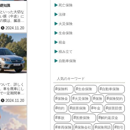
とは、裁判所に
確認することが
る調停委員を交
死亡保険
礎知識
選ぶかによっ
策を探る手続き
的な保険料が変
といった大切な
言い分を丁寧に
法律
計の負担を少し
い膜（中皮）に
きる解決方法を
期係数をうまく
の膜は、臓器同
メリットは、裁
びましょう。
火災保険
いように、ま
用を抑えられる
2024.11.20
ポートする大切
な手続きや証拠
生命保険
皮腫は、この中
多く、時間も費
し、悪い腫瘍と
べて調停は、手
皮腫は、発生す
税金
期間で解決を目
られます。肺を
、当事者同士が
、お腹の中にあ
積み立て
れるため、お互
膜中皮腫、心臓
より良い関係を
腫などがありま
自動車保険
性があります。
最も多く、全体
くいかない場
中皮腫の主な原
ることを覚えて
と呼ばれる物質
て、時間と費用
を吸い込むこと
人気のキーワード
目指せるかもし
長い年月をかけ
ついて、詳しく
います。アスベ
、車を廃車にし
保険料
生命保険
自動車保険
広く使われてい
で一定期間車を
に曝露した経験
険契約を一時的
保険金
火災保険
保険
保険契約
。中皮腫の潜伏
2024.11.20
。この手続きを
期間）は２０年
リート等級を維
発症したときに
特約
損害保険
年金
損害賠償
ンフリート等級
る場合も少なく
を決める重要な
期発見と早期治
事故
医療保険
解約返戻金
に保険を使わな
でも体に異変を
級が上がり、保
を受診しましょ
車両保険
保険会社
保険用語
割引
は、安全運転を
治療を受けるこ