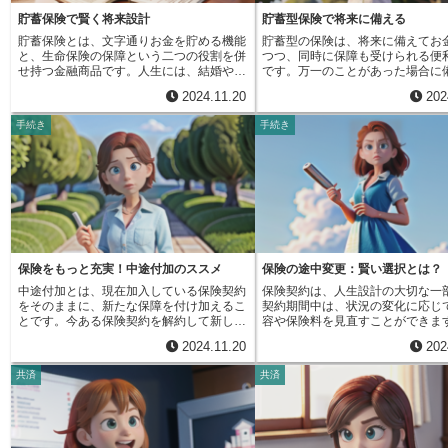
約期間中は安心して保障を受けることがで
が値上げされると、以降の保険料
る価値のある選択肢の一つと言えるでしょ
の自己負担額や生活費の補填に役
きます。つまり、長期的な備えをしっかり
増加します。しかし、長期一括払
貯蓄保険で賢く将来設計
貯蓄型保険で将来に備える
う。将来のライフプランや事業計画に基づ
計への負担を和らげることができ
と確保できるのです。さらに、契約期間が
は、契約時に決めた保険料で契約
いて、必要な保障額と保障期間を慎重に検
生には、いつ何が起こるかわかり
貯蓄保険とは、文字通りお金を貯める機能
貯蓄型の保険は、将来に備えてお
長くなるほど割引率も大きくなるという利
補償が保証されます。つまり、将
討し、最適な保険を選ぶことが重要です。
病気やけがによる長期入院は、誰
と、生命保険の保障という二つの役割を併
つつ、同時に保障も受けられる便
点もあります。例えば、２年間の契約より
料の値上げを心配する必要があり
こりうる可能性があります。長期
せ持つ金融商品です。人生には、結婚や出
です。万一のことがあった場合に
も５年間の契約の方が割引率が高く設定さ
これは、家計の支出を長期的に安
は、将来の安心を確保するための
産、家の購入、子供の教育、そして老後の
るだけでなく、契約期間が満了し
れているため、より多くの割引を受けるこ
いと考えている方にとって、非常
2024.11.20
202
て、検討する価値のあるものです
生活など、大きなお金が必要となる場面が
途中で解約した場合にも、積み立
とができます。家計への負担を長期的に軽
仕組みです。長期一括払いには、
数多く訪れます。将来のライフイベントに
の一部、あるいは全部が戻ってく
くしたいと考えている方にとって、この特
総額を一括で支払う必要があるた
手続き
手続き
備えて、計画的に資金を準備しておくこと
になっています。この保険は、将
約は非常に魅力的な選択肢となるでしょ
費用は高額になります。しかし、
はとても大切です。貯蓄保険は、こうした
な出来事に向けて計画的に準備を
う。地震保険への加入を考えている方は、
と比べて、総支払額は割引される
将来への備えとして、心強い味方となって
めに活用できます。例えば、お子
ぜひ長期一括払特約の利用を検討してみて
いです。これは、保険会社にとっ
くれます。毎月決まった保険料を支払うこ
資金や老後の生活資金といった具
ください。まとまったお金が必要にはなり
括払いは、資金運用がしやすくな
とで、コツコツと着実に資産を積み立てて
標に向けて、着実に貯蓄を積み重
ますが、長期的な安心と家計への負担軽減
メリットがあるためです。そのた
いくことができます。それと同時に、万が
ことができます。将来必要となる
というメリットを考えると、利用する価値
的に見ると、長期一括払いの方が
一、契約者が亡くなってしまった場合、残
画的に準備することで、安心して
は大いにあると言えるでしょう。
を抑えられる可能性が高いです。
された家族にはあらかじめ決められた保険
迎えることができるでしょう。ま
が長いほど、割引率も高くなる傾
金が支払われます。つまり、将来のための
の種類によっては、病気やけがで
ます。家計の状況や将来の計画な
貯蓄を行いながら、同時に家族の生活も守
術が必要になった場合に給付金を
保険をもっと充実！中途付加のススメ
保険の途中変更：賢い選択とは？
し、自身に合った支払い方法を選
ることができるのです。将来への安心と、
るものもあります。予期せぬ出来
とが大切です。
中途付加とは、現在加入している保険契約
保険契約は、人生設計の大切な一
不測の事態への備えという二つの安心を同
出費に備えられるため、安心感を
をそのままに、新たな保障を付け加えるこ
契約期間中は、状況の変化に応じ
時に手に入れられる点が、貯蓄保険の大き
というメリットも大きな魅力です
とです。今ある保険契約を解約して新しい
容や保険料を見直すことができま
な魅力と言えるでしょう。貯蓄保険には
の保険には、大きく分けて終身保
保険に入り直すのではなく、今の保険に保
や出産、住宅の購入、子どもの独
様々な種類があり、予定利率によって将来
保険、学資保険といった種類があ
2024.11.20
202
障を上乗せするイメージです。例えるな
人生には様々な転機が訪れます。
受け取れる金額が変わったり、運用方法に
終身保険は一生涯の保障を提供し
ら、家の増築のようなものです。すでに建
い、必要な保障の額や種類も変わ
よって元本割れのリスクがある商品も存在
に保険金が支払われます。養老保
共済
共済
っている家に、必要な部屋を付け足してい
でしょう。このような変化に対応
します。また、保険料の払い込み期間や保
時に生存していれば満期保険金を
くのと同じように、今の保険という土台
に、現在加入している保険契約を
障期間も商品によって様々です。そのた
ことができ、満期まで死亡保障も
に、必要な保障という部屋を一つずつ増築
方法があります。これを中途更改
め、自分のライフプランや経済状況、そし
ます。学資保険は、お子様の教育
していくことができます。人生には様々な
す。中途更改とは、現在の契約を
てどのような目的で貯蓄を行いたいかとい
に特化した保険で、満期時にまと
変化が訪れます。結婚や出産といったおめ
了し、新たな契約を結ぶことです
った点をよく考え、数ある商品の中から自
金を受け取ることができます。そ