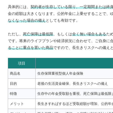
具体的には、
契約者が生存している限り、一定期間または終
金の総額は大きくなります。公的年金に上乗せすることで、
なくなった場合の備え
としても有効です。
ただし、
死亡保障は最低限
、もしくは
全く無い場合もある
た
です。将来のライフプランや経済状況に合わせて、ご自身に
ることに重点を置いた商品
ですので、長生きリスクへの備え
項目
商品名
生存保障重視型個人年金保険
目的
老後の生活資金確保、長生きリスクへの備え
特徴
生存中の年金受取額を重視、死亡保障は最低限
メリット
長生きすればするほど受取総額が増加、公的年