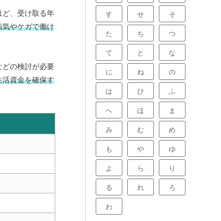
ほど、受け取る年
す
せ
そ
病気やケガで働け
た
ち
つ
て
と
な
などの検討が必要
に
ね
の
生活資金を確保す
は
ひ
ふ
へ
ほ
ま
み
む
め
も
や
ゆ
よ
ら
り
る
れ
ろ
わ