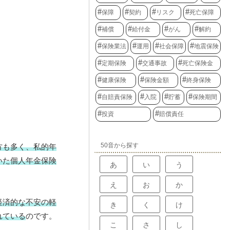
保障
契約
リスク
死亡保障
補償
給付金
がん
解約
保険業法
運用
社会保障
地震保険
定期保険
交通事故
死亡保険金
健康保険
保険金額
終身保険
自賠責保険
入院
貯蓄
保険期間
投資
賠償責任
50音から探す
方も多く、私的年
いた個人年金保険
あ
い
う
え
お
か
経済的な不安の軽
き
く
け
れている
のです。
こ
さ
し