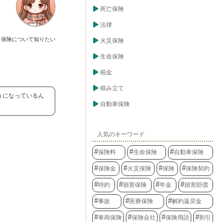
死亡保険
法律
保険について知りたい
火災保険
生命保険
税金
積み立て
うになっているん
自動車保険
人気のキーワード
保険料
生命保険
自動車保険
保険金
火災保険
保険
保険契約
特約
損害保険
年金
損害賠償
事故
医療保険
解約返戻金
車両保険
保険会社
保険用語
割引