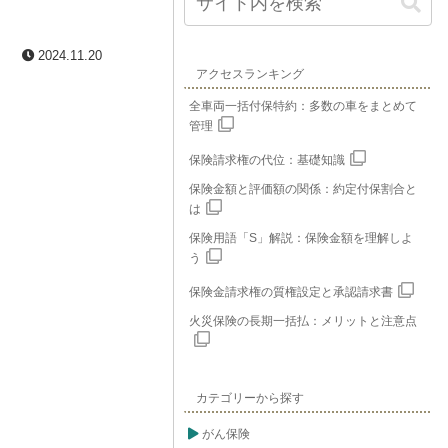
2024.11.20
アクセスランキング
全車両一括付保特約：多数の車をまとめて
管理
保険請求権の代位：基礎知識
保険金額と評価額の関係：約定付保割合と
は
保険用語「S」解説：保険金額を理解しよ
う
保険金請求権の質権設定と承認請求書
火災保険の長期一括払：メリットと注意点
カテゴリーから探す
がん保険