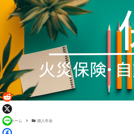
R
e
X
ホーム
個人年金
d
L