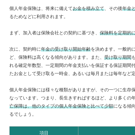
個人年金保険は、将来に備えて
お金を積み立て
、その後
年金
るためなどに利用されます。
まず、加入者は保険会社との契約に基づき、
保険料を定期的
次に、契約時に
年金の受け取り開始年齢
を決めます。一般的に
ど、保険料は高くなる傾向があります。また、
受け取り期間
れる確定年数型、一定期間の年金支払いを保証する保証期間
たお金として受け取る一時金、あるいは毎月または毎年など
個人年金保険には様々な種類がありますが、その一つに生存
なっています。つまり、長生きすればするほど、より多くの
亡保障は、他のタイプの個人年金保険と比べて少額
になる傾
るでしょう。
項目