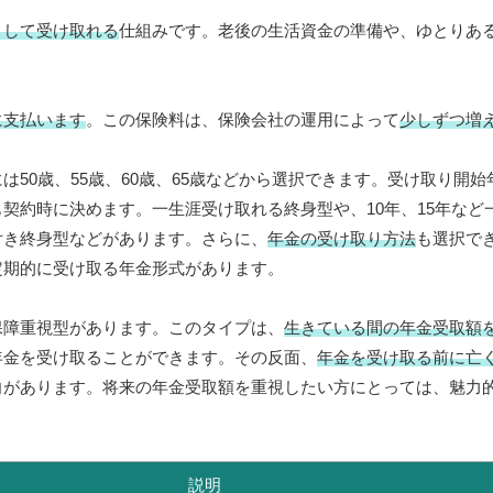
として受け取れる
仕組みです。老後の生活資金の準備や、ゆとりあ
に支払います
。この保険料は、保険会社の運用によって
少しずつ増
は50歳、55歳、60歳、65歳などから選択できます。受け取り開
も契約時に決めます。一生涯受け取れる終身型や、10年、15年など
付き終身型などがあります。さらに、
年金の受け取り方法
も選択で
定期的に受け取る年金形式があります。
保障重視型があります。このタイプは、
生きている間の年金受取額
年金を受け取ることができます。その反面、
年金を受け取る前に亡
向があります。将来の年金受取額を重視したい方にとっては、魅力
説明