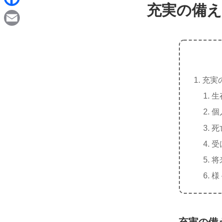
d
充実の備え
i
F
i
n
a
t
E
e
c
m
e
a
b
充実
i
o
生
l
o
個
k
死
受
将
様