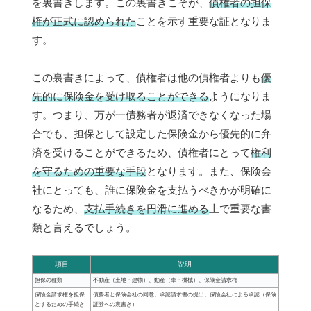
を裏書きします。この裏書きこそが、
債権者の担保
権が正式に認められた
ことを示す重要な証となりま
す。
この裏書きによって、債権者は他の債権者よりも
優
先的に保険金を受け取ることができる
ようになりま
す。つまり、万が一債務者が返済できなくなった場
合でも、担保として設定した保険金から優先的に弁
済を受けることができるため、債権者にとって
権利
を守るための重要な手段
となります。また、保険会
社にとっても、誰に保険金を支払うべきかが明確に
なるため、
支払手続きを円滑に進める
上で重要な書
類と言えるでしょう。
項目
説明
担保の種類
不動産（土地・建物）、動産（車・機械）、保険金請求権
保険金請求権を担保
債務者と保険会社の同意、承認請求書の提出、保険会社による承認（保険
とするための手続き
証券への裏書き）