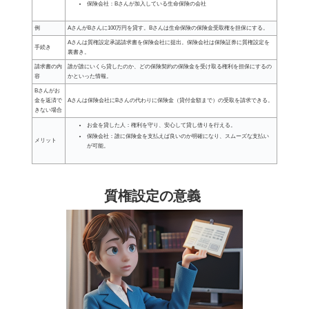
保険会社：Bさんが加入している生命保険の会社
例
AさんがBさんに100万円を貸す。Bさんは生命保険の保険金受取権を担保にする。
Aさんは質権設定承認請求書を保険会社に提出。保険会社は保険証券に質権設定を
手続き
裏書き。
請求書の内
誰が誰にいくら貸したのか、どの保険契約の保険金を受け取る権利を担保にするの
容
かといった情報。
Bさんがお
金を返済で
Aさんは保険会社にBさんの代わりに保険金（貸付金額まで）の受取を請求できる。
きない場合
お金を貸した人：権利を守り、安心して貸し借りを行える。
保険会社：誰に保険金を支払えば良いのか明確になり、スムーズな支払い
メリット
が可能。
質権設定の意義