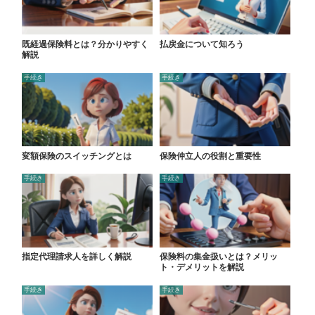
既経過保険料とは？分かりやすく
払戻金について知ろう
解説
手続き
手続き
変額保険のスイッチングとは
保険仲立人の役割と重要性
手続き
手続き
指定代理請求人を詳しく解説
保険料の集金扱いとは？メリッ
ト・デメリットを解説
手続き
手続き