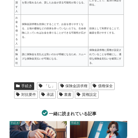
にすることで、返済の保証を
貸
を受け取れるため、貸したお金が戻る可能性が高くなる。
得る。
す
人
お
金
保険金請求権を担保にすることで、お金を借りやすくな
を
る。土地や建物などの担保を持っていない人でも、生命保
担保として利用することで、
借
険に入っていればお金を借りることができる可能性が広が
融資を受けやすくする。
り
る。
る
人
保
保険金請求権に質権が設定さ
険
誰に保険金を支払えば良いのかが明確になるため、スムー
れていることを明確にし、適
会
ズな保険金支払いが可能になる。
切な保険金支払いを確実にす
社
る。
手続き
「し」
保険金請求権
債権保全
対抗要件
承諾
裏書
質権設定
一緒に読まれている記事
手続き
手続き