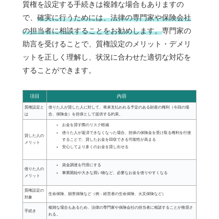
質権を設定する手続きは複雑な場合もありますの
で、
確実に行うためには、法律の専門家や保険会社
の担当者に相談することをお勧めします。
専門家の
助言を受けることで、質権設定のメリット・デメリ
ットを正しく理解し、状況に合わせた適切な対応を
することができます。
項目
内容
質権設定と
借りた人が貸した人に対して、将来支払われる予定のある財産の権利（今回の場
は
合、保険金）を担保として提供する約束。
お金を貸す際のリスク軽減
借りた人が返済できなくなった場合、担保の保険金を受け取る権利を行使
貸した人の
することで、貸したお金を回収できる可能性が高まる
メリット
安心してより多くのお金を貸し出せる
資金調達を円滑にする
借りた人の
事業開始や大きな買い物など、必要なお金を借りやすくなる
メリット
質権設定の
生命保険、損害保険など（例：経営者の生命保険、火災保険など）
対象
複雑な場合もあるため、法律の専門家や保険会社の担当者に相談することが推奨さ
手続き
れる。