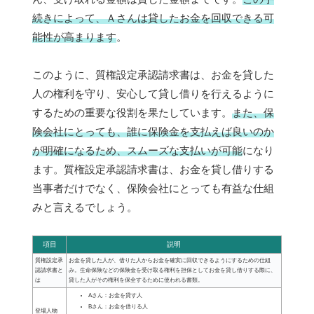
続きによって、Ａさんは貸したお金を回収できる可
能性が高まります
。
このように、質権設定承認請求書は、お金を貸した
人の権利を守り、安心して貸し借りを行えるように
するための重要な役割を果たしています。
また、保
険会社にとっても、誰に保険金を支払えば良いのか
が明確になるため、スムーズな支払いが可能
になり
ます。質権設定承認請求書は、お金を貸し借りする
当事者だけでなく、保険会社にとっても有益な仕組
みと言えるでしょう。
項目
説明
質権設定承
お金を貸した人が、借りた人からお金を確実に回収できるようにするための仕組
認請求書と
み。生命保険などの保険金を受け取る権利を担保としてお金を貸し借りする際に、
は
貸した人がその権利を保全するために使われる書類。
Aさん：お金を貸す人
Bさん：お金を借りる人
登場人物