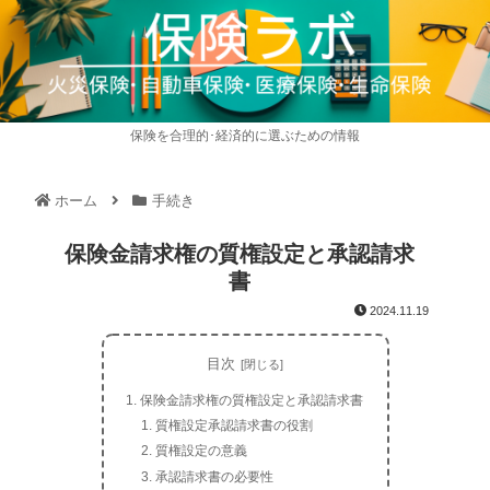
保険を合理的･経済的に選ぶための情報
ホーム
手続き
保険金請求権の質権設定と承認請求
書
2024.11.19
目次
保険金請求権の質権設定と承認請求書
質権設定承認請求書の役割
質権設定の意義
承認請求書の必要性