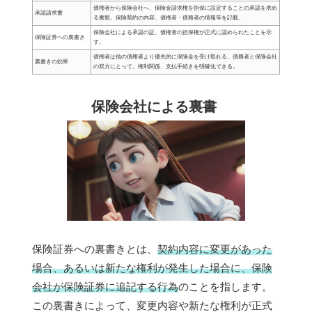
債権者から保険会社へ、保険金請求権を担保に設定することの承認を求め
承認請求書
る書類。保険契約の内容、債権者・債務者の情報等を記載。
保険会社による承認の証。債権者の担保権が正式に認められたことを示
保険証券への裏書き
す。
債権者は他の債権者より優先的に保険金を受け取れる。債務者と保険会社
裏書きの効果
の双方にとって、権利関係、支払手続きを明確化できる。
保険会社による裏書
保険証券への裏書きとは、
契約内容に変更があった
場合、あるいは新たな権利が発生した場合に、保険
会社が保険証券に追記する行為
のことを指します。
この裏書きによって、変更内容や新たな権利が正式