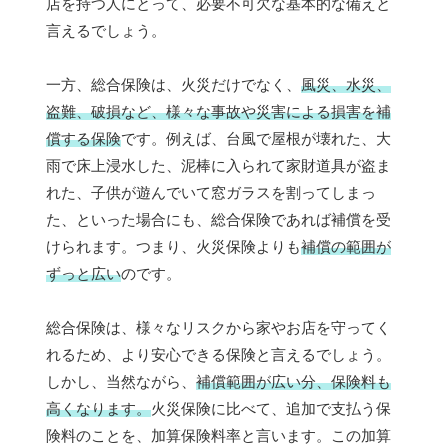
店を持つ人にとって、必要不可欠な基本的な備えと
言えるでしょう。
一方、総合保険は、火災だけでなく、
風災、水災、
盗難、破損など、様々な事故や災害による損害を補
償する保険
です。例えば、台風で屋根が壊れた、大
雨で床上浸水した、泥棒に入られて家財道具が盗ま
れた、子供が遊んでいて窓ガラスを割ってしまっ
た、といった場合にも、総合保険であれば補償を受
けられます。つまり、火災保険よりも
補償の範囲が
ずっと広い
のです。
総合保険は、様々なリスクから家やお店を守ってく
れるため、より安心できる保険と言えるでしょう。
しかし、当然ながら、
補償範囲が広い分、保険料も
高くなります。
火災保険に比べて、追加で支払う保
険料のことを、加算保険料率と言います。この加算