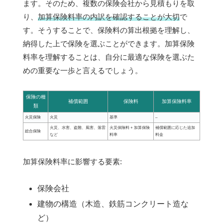
ます。そのため、複数の保険会社から見積もりを取
り、
加算保険料率の内訳を確認することが大切
で
す。そうすることで、保険料の算出根拠を理解し、
納得した上で保険を選ぶことができます。加算保険
料率を理解することは、自分に最適な保険を選ぶた
めの重要な一歩と言えるでしょう。
保険の種
補償範囲
保険料
加算保険料率
類
火災保険
火災
基準
–
火災、水害、盗難、風害、落雷
火災保険料 + 加算保険
補償範囲に応じた追加
総合保険
など
料率
料金
加算保険料率に影響する要素:
保険会社
建物の構造（木造、鉄筋コンクリート造な
ど）