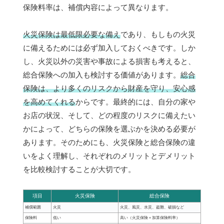
保険料率は、補償内容によって異なります。
火災保険は最低限必要な備え
であり、もしもの火災
に備えるためには必ず加入しておくべきです。しか
し、火災以外の災害や事故による損害も考えると、
総合保険への加入も検討する価値があります。
総合
保険は、より多くのリスクから財産を守り、安心感
を高めてくれる
からです。最終的には、自分の家や
お店の状況、そして、どの程度のリスクに備えたい
かによって、どちらの保険を選ぶかを決める必要が
あります。そのためにも、火災保険と総合保険の違
いをよく理解し、それぞれのメリットとデメリット
を比較検討することが大切です。
項目
火災保険
総合保険
補償範囲
火災
火災、風災、水災、盗難、破損など
保険料
低い
高い（火災保険＋加算保険料率）