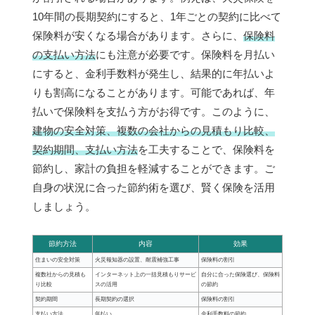
10年間の長期契約にすると、1年ごとの契約に比べて
保険料が安くなる場合があります。さらに、
保険料
の支払い方法
にも注意が必要です。保険料を月払い
にすると、金利手数料が発生し、結果的に年払いよ
りも割高になることがあります。可能であれば、年
払いで保険料を支払う方がお得です。このように、
建物の安全対策、複数の会社からの見積もり比較、
契約期間、支払い方法
を工夫することで、保険料を
節約し、家計の負担を軽減することができます。ご
自身の状況に合った節約術を選び、賢く保険を活用
しましょう。
節約方法
内容
効果
住まいの安全対策
火災報知器の設置、耐震補強工事
保険料の割引
複数社からの見積も
インターネット上の一括見積もりサービ
自分に合った保険選び、保険料
り比較
スの活用
の節約
契約期間
長期契約の選択
保険料の割引
支払い方法
年払い
金利手数料の節約