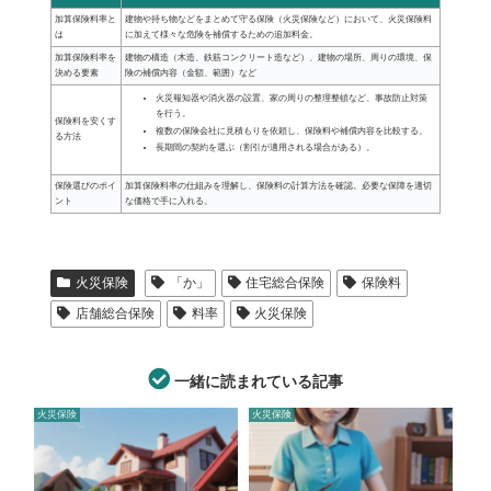
加算保険料率と
建物や持ち物などをまとめて守る保険（火災保険など）において、火災保険料
は
に加えて様々な危険を補償するための追加料金。
加算保険料率を
建物の構造（木造、鉄筋コンクリート造など）、建物の場所、周りの環境、保
決める要素
険の補償内容（金額、範囲）など
火災報知器や消火器の設置、家の周りの整理整頓など、事故防止対策
を行う。
保険料を安くす
複数の保険会社に見積もりを依頼し、保険料や補償内容を比較する。
る方法
長期間の契約を選ぶ（割引が適用される場合がある）。
保険選びのポイ
加算保険料率の仕組みを理解し、保険料の計算方法を確認。必要な保障を適切
ント
な価格で手に入れる。
火災保険
「か」
住宅総合保険
保険料
店舗総合保険
料率
火災保険
一緒に読まれている記事
火災保険
火災保険