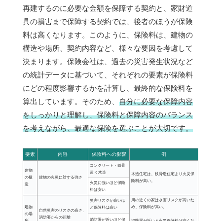
再建するのに必要な金額を保障する契約と、家財道
具の損害まで保障する契約では、後者のほうが保険
料は高くなります。このように、保険料は、建物の
構造や場所、契約内容など、様々な要因を考慮して
決まります。保険会社は、過去の災害発生状況など
の統計データに基づいて、それぞれの要素が保険料
にどの程度影響するかを計算し、最終的な保険料を
算出しています。そのため、
自分に必要な保障内容
をしっかりと理解し、保険料と保障内容のバランス
を考えながら、最適な保険を選ぶことが大切です。
要素
内容
保険料への影響
例
コンクリート・鉄骨
建物
造 < 木造
木造住宅は、鉄骨造住宅より火災保
の構
建物の火災に対する強さ
険料が高い。
火災に強いほど保険
造
料は安い
川の近くの家は水害リスクが高いた
災害リスクが高いほ
建物
め、保険料が高い。
ど保険料は高い
自然災害のリスクの高さ、
の場
消防署からの距離
消防署が近いほど保
所
消防署が近いと火災保険料は安くな