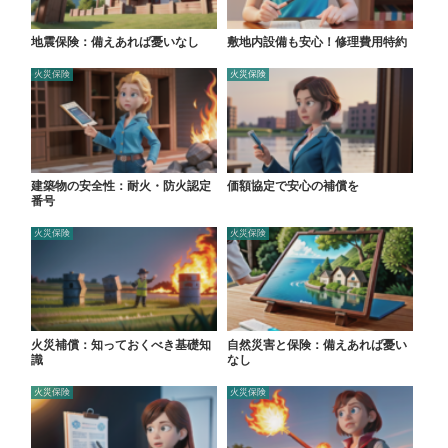
地震保険：備えあれば憂いなし
敷地内設備も安心！修理費用特約
火災保険
火災保険
建築物の安全性：耐火・防火認定
価額協定で安心の補償を
番号
火災保険
火災保険
火災補償：知っておくべき基礎知
自然災害と保険：備えあれば憂い
識
なし
火災保険
火災保険