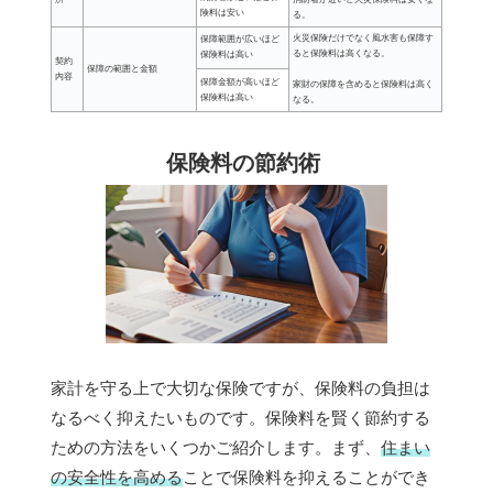
険料は安い
る。
火災保険だけでなく風水害も保障す
保障範囲が広いほど
ると保険料は高くなる。
保険料は高い
契約
保障の範囲と金額
内容
保障金額が高いほど
家財の保障を含めると保険料は高く
保険料は高い
なる。
保険料の節約術
家計を守る上で大切な保険ですが、保険料の負担は
なるべく抑えたいものです。保険料を賢く節約する
ための方法をいくつかご紹介します。まず、
住まい
の安全性を高める
ことで保険料を抑えることができ