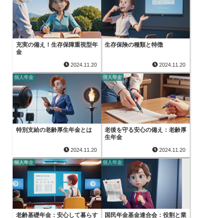
充実の備え！生存保障重視型年
生存保険の種類と特徴
金
2024.11.20
2024.11.20
個人年金
個人年金
特別支給の老齢厚生年金とは
老後を守る安心の備え：老齢厚
生年金
2024.11.20
2024.11.20
個人年金
個人年金
老齢基礎年金：安心して暮らす
国民年金基金連合会：役割と業