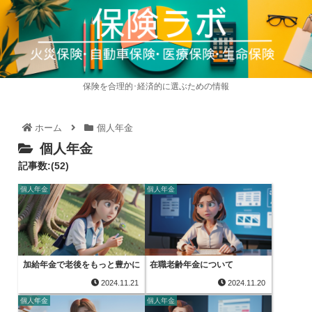
保険を合理的･経済的に選ぶための情報
ホーム
個人年金
個人年金
記事数:(52)
個人年金
個人年金
加給年金で老後をもっと豊かに
在職老齢年金について
2024.11.21
2024.11.20
個人年金
個人年金