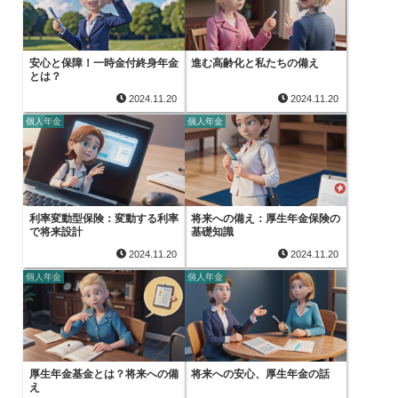
安心と保障！一時金付終身年金
進む高齢化と私たちの備え
とは？
2024.11.20
2024.11.20
個人年金
個人年金
利率変動型保険：変動する利率
将来への備え：厚生年金保険の
で将来設計
基礎知識
2024.11.20
2024.11.20
個人年金
個人年金
厚生年金基金とは？将来への備
将来への安心、厚生年金の話
え