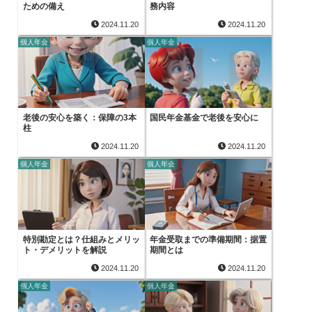
ための備え
務内容
2024.11.20
2024.11.20
個人年金
個人年金
老後の安心を築く：保障の3本
国民年金基金で老後を安心に
柱
2024.11.20
2024.11.20
個人年金
個人年金
特別勘定とは？仕組みとメリッ
年金受取までの準備期間：据置
ト・デメリットを解説
期間とは
2024.11.20
2024.11.20
個人年金
個人年金