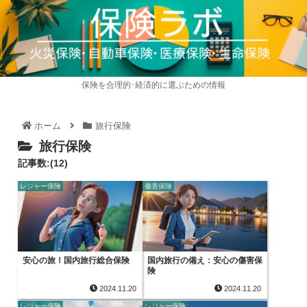
保険を合理的･経済的に選ぶための情報
ホーム
旅行保険
旅行保険
記事数:(12)
レジャー保険
傷害保険
安心の旅！国内旅行総合保険
国内旅行の備え：安心の傷害保
険
2024.11.20
2024.11.20
レジャー保険
レジャー保険