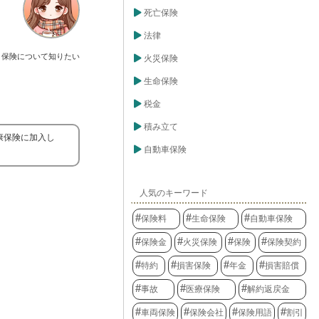
死亡保険
法律
保険について知りたい
火災保険
生命保険
税金
積み立て
康保険に加入し
自動車保険
人気のキーワード
保険料
生命保険
自動車保険
保険金
火災保険
保険
保険契約
特約
損害保険
年金
損害賠償
事故
医療保険
解約返戻金
車両保険
保険会社
保険用語
割引