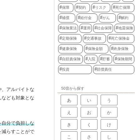
保障
契約
リスク
死亡保障
補償
給付金
がん
解約
保険業法
運用
社会保障
地震保険
定期保険
交通事故
死亡保険金
健康保険
保険金額
終身保険
自賠責保険
入院
貯蓄
保険期間
投資
賠償責任
50音から探す
や、アルバイトな
人なども対象とな
あ
い
う
え
お
か
を自分で負担しな
き
く
け
を減らすことがで
こ
さ
し