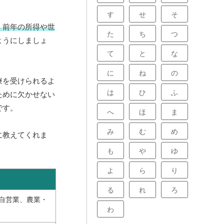
す
せ
そ
、前年の所得や世
た
ち
つ
ようにしましょ
て
と
な
に
ね
の
療を受けられるよ
は
ひ
ふ
ために欠かせない
です。
へ
ほ
ま
み
む
め
に教えてくれま
も
や
ゆ
よ
ら
り
る
れ
ろ
自営業、農業・
わ