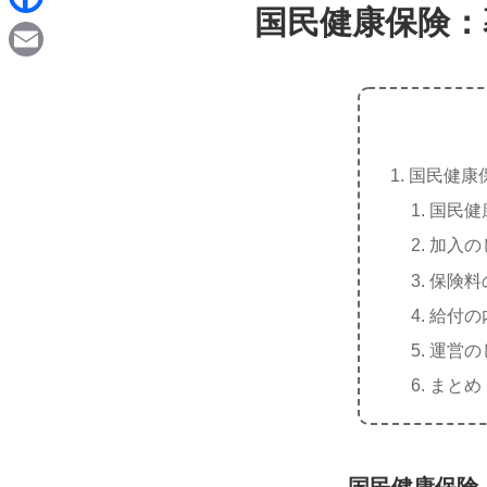
d
国民健康保険：
i
F
i
n
a
t
E
e
c
m
e
a
b
国民健康
i
o
国民健
l
o
加入の
k
保険料
給付の
運営の
まとめ