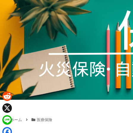
R
e
X
ホーム
医療保険
d
L