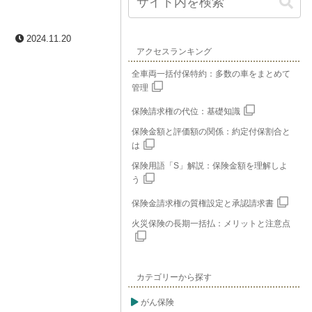
2024.11.20
アクセスランキング
全車両一括付保特約：多数の車をまとめて
管理
保険請求権の代位：基礎知識
保険金額と評価額の関係：約定付保割合と
は
保険用語「S」解説：保険金額を理解しよ
う
保険金請求権の質権設定と承認請求書
火災保険の長期一括払：メリットと注意点
カテゴリーから探す
がん保険