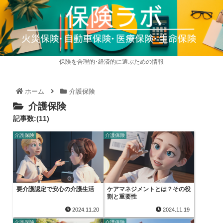
保険を合理的･経済的に選ぶための情報
ホーム
介護保険
介護保険
記事数:(11)
介護保険
介護保険
要介護認定で安心の介護生活
ケアマネジメントとは？その役
割と重要性
2024.11.20
2024.11.19
介護保険
介護保険