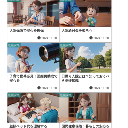
入院保険で安心を確保
入院給付金を知ろう！
2024.11.20
2024.11.20
医療保険
医療保険
子育て世帯必見！医療費助成で
日帰り入院とは？知っておくべ
安心を
き基礎知識
2024.11.20
2024.11.20
医療保険
医療保険
差額ベッド代を理解する
国民健康保険：暮らしの安心を