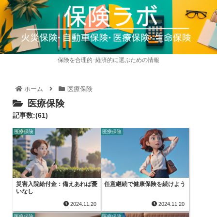
保険を合理的･経済的に選ぶための情報
ホーム
医療保険
医療保険
記事数:(61)
医療保険
医療保険
災害入院給付金：備えあれば憂
任意継続で健康保険を続けよう
いなし
2024.11.20
2024.11.20
医療保険
医療保険