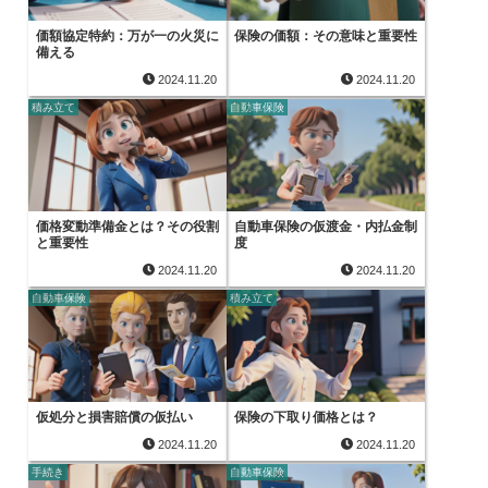
価額協定特約：万が一の火災に
保険の価額：その意味と重要性
備える
2024.11.20
2024.11.20
積み立て
自動車保険
価格変動準備金とは？その役割
自動車保険の仮渡金・内払金制
と重要性
度
2024.11.20
2024.11.20
自動車保険
積み立て
仮処分と損害賠償の仮払い
保険の下取り価格とは？
2024.11.20
2024.11.20
手続き
自動車保険