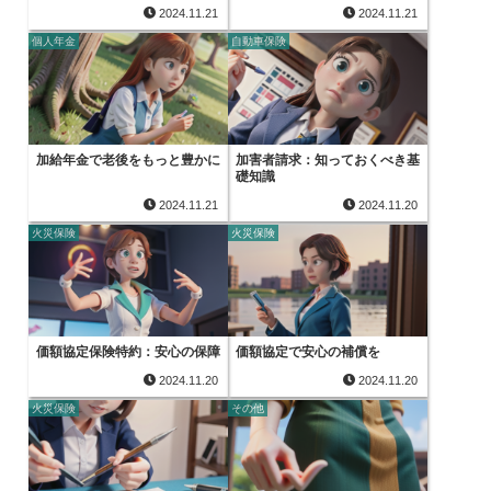
2024.11.21
2024.11.21
個人年金
自動車保険
加給年金で老後をもっと豊かに
加害者請求：知っておくべき基
礎知識
2024.11.21
2024.11.20
火災保険
火災保険
価額協定保険特約：安心の保障
価額協定で安心の補償を
2024.11.20
2024.11.20
火災保険
その他