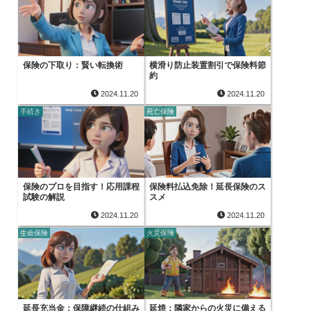
保険の下取り：賢い転換術
横滑り防止装置割引で保険料節
約
2024.11.20
2024.11.20
手続き
死亡保険
保険のプロを目指す！応用課程
保険料払込免除！延長保険のス
試験の解説
スメ
2024.11.20
2024.11.20
生命保険
火災保険
延長充当金：保障継続の仕組み
延焼：隣家からの火災に備える