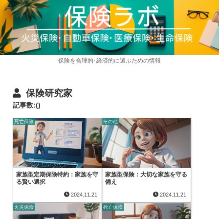
保険を合理的･経済的に選ぶための情報
保険研究家
記事数:()
死亡保険
その他
家族型定期保険特約：家族を守
家族型保険：大切な家族を守る
る賢い選択
備え
2024.11.21
2024.11.21
火災保険
死亡保険