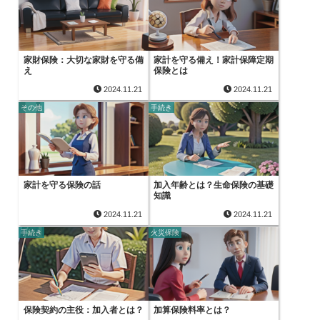
家財保険：大切な家財を守る備
家計を守る備え！家計保障定期
え
保険とは
2024.11.21
2024.11.21
その他
手続き
家計を守る保険の話
加入年齢とは？生命保険の基礎
知識
2024.11.21
2024.11.21
手続き
火災保険
保険契約の主役：加入者とは？
加算保険料率とは？