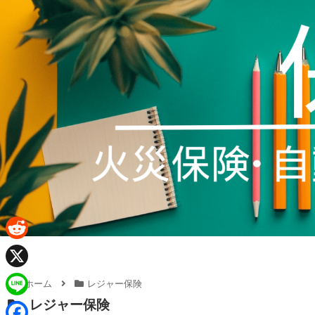
R
e
X
ホーム
レジャー保険
d
レジャー保険
L