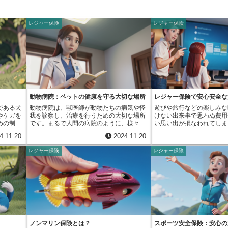
レジャー保険
レジャー保険
動物病院：ペットの健康を守る大切な場所
レジャー保険で安心安全な
である犬
動物病院は、獣医師が動物たちの病気や怪
遊びや旅行などの楽しみな
やケガを
我を診察し、治療を行うための大切な場所
けない出来事で思わぬ費用
めの制度
です。まるで人間の病院のように、様々な
い思い出が損なわれてしま
、年齢を
設備が整えられています。多くの場合、家
す。そんな時、頼りになる
4.11.20
2024.11.20
クが高ま
庭で飼われている犬や猫といったペットが
険です。レジャー保険は、
し、それ
主な診察対象です。しかし、獣医師の判断
かけた際に起こる様々なリ
レジャー保険
レジャー保険
がありま
によっては、小鳥やウサギ、フェレットな
めの保険です。旅行中の病
ペットを
どの小動物、あるいは牛や馬、豚といった
ろん補償対象です。病院で
への加入
家畜など、犬や猫以外の動物を診てくれる
費、手術費用など、高額に
保険は、
場合もあります。診察を受けさせたい動物
費をカバーしてくれます。
毎月保険
がいる場合は、事前に電話で問い合わせて
行中に他人にケガをさせて
に経済的
みましょう。動物病院には、動物たちを安
賠償責任を負う可能性があ
。ペット
全に保護するための設備が数多く備わって
ャー保険はこの賠償責任も
に、支払
います。例えば、動物を一時的に閉じ込め
います。さらに、カメラや
険金とし
ておく檻やケージ、繋いでおくための係留
などの携行品の盗難や破損
額な手術
設備などがあります。これらは、動物たち
による宿泊費、さらには急
ノンマリン保険とは？
スポーツ安全保険：安心の