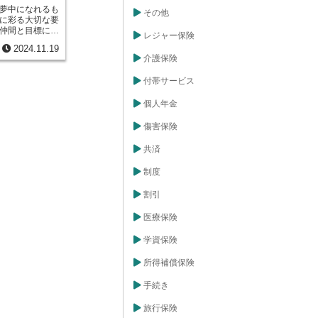
ばならなくなっ
夢中になれるも
その他
象となります。
に彩る大切な要
マリンスポーツ
仲間と目標に向
楽しむ人が増え
レジャー保険
動を通して得ら
行を手配する人
2024.11.19
えのないもので
ような背景か
介護保険
せぬ事故のリス
はますます高ま
の中で思わぬ怪
もちろんのこ
付帯サービス
事故に巻き込ま
ターネットを通
でいることを忘
きます。旅行の
個人年金
くの活動が思い
ことをお勧めし
され、心身とも
々なプランがあ
ことは、本人に
傷害保険
ンによって異な
ても大変辛いこ
うな危険を伴う
活動に打ち込め
共済
の捜索費用や救
える仕組みが必
を選ぶと安心で
全保険は、正に
制度
持っていく場合
目的の保険で
手厚くするプラ
安全協会と損害
自身の旅行スタ
割引
ており、幅広い
容、携行品の金
す。この保険に
ランを選び、安
医療保険
活動中に事故が
ましょう。
院費などの経済
学資保険
できます。ま
、後遺症が残っ
所得補償保険
けられます。迅
を支援すること
手続き
できるようサポ
ポーツや文化活
豊かな人間性を
旅行保険