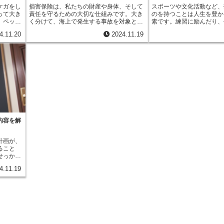
ることな
が病院内で自由に動き回って怪我をした
旅行をキャンセルしなけれ
ケガをし
損害保険は、私たちの財産や身体、そして
スポーツや文化活動など、
ができま
り、他の動物とトラブルを起こしたりする
た場合の費用なども補償対
って大き
責任を守るための大切な仕組みです。大き
のを持つことは人生を豊か
があり、
のを防ぐために必要不可欠です。また、感
近年は、キャンプや登山、
、ペット
く分けて、海上で発生する事故を対象とす
素です。練習に励んだり、
よって保
染症の疑いのある動物を隔離するための専
など、多様な方法で自然を
せん。そ
る海上保険と、それ以外の事故を対象とす
かって切磋琢磨したり、活
犬種や猫
用の部屋や設備も設けられています。これ
ています。また、個人で旅
4.11.20
2024.11.19
が多く、
る海上保険以外の保険（ノンマリン保険）
れる喜びや達成感はかけが
すい場合
は、他の動物への感染を防ぎ、院内感染の
も多くなっています。この
も少なく
の２つに分類されます。まず、海上保険
す。しかし、活動中は予期
たプラン
リスクを最小限に抑えるための重要な設備
ら、レジャー保険の重要性
え、経済
は、文字通り海という特殊な環境における
クも伴います。激しい動き
通院、入
です。さらに、病院内を清潔に保つための
っています。旅行代理店は
険です。
危険を補償するものです。船舶そのものの
我をしたり、移動中に交通
って様々
消毒設備も整っています。動物たちの健康
と、保険会社の窓口やイン
トが病気
損害を補償する船舶保険や、船で運ばれる
れたり、様々な危険が潜ん
の何割が
を守るためには、清潔な環境を維持するこ
じて手軽に加入手続きがで
または全
貨物の損害を補償する貨物海上保険などが
れてはなりません。せっか
ます。例
とが何よりも大切です。このように、動物
計画段階で、検討してみる
囲は、手
あります。国際的な貿易において重要な役
がけない事故によって中断
、
病院には動物たちの安全と健康を守るため
ます。レジャー保険には様
ースを網
割を果たしており、世界経済を支える上で
に大きな負担を強いられる
0円が保険
の様々な工夫が凝らされています。動物病
り、補償内容や金額はプラ
連れてい
欠かせない存在と言えるでしょう。次に、
とっても、周りの人にとっ
ったプラ
院は、大切な家族の一員である動物たちの
ります。例えば、登山のよ
骨折や脱
ノンマリン保険は、私たちの日常生活に関
とです。そこで、安心して
うな補償
健康を維持し、病気や怪我から守る上で、
活動をする場合は、遭難時
患の管理
わる様々なリスクを補償する保険です。そ
るよう、活動中の事故に備
が重要で
無くてはならない存在と言えるでしょう。
助費用が補償されるプラン
す。ペッ
の種類は多岐にわたりますが、代表的なも
要となります。スポーツ安
内容を解
ば、持病
す。また、高額なカメラを
の際にも
のとしては、火災による建物の損害などを
そのような役割を担う公益
ているか
は、携行品に対する補償を
ることが
補償する火災保険、自動車事故による損害
す。公益財団法人スポーツ
や子猫で
ンを選ぶと良いでしょう。
計画が、
できま
を補償する自動車保険が挙げられます。さ
保険会社が協力して運営し
るプラン
イルやアクティビティの内
ること
高齢化が
らに、ケガや病気による入院費用などを補
活動分野をカバーしていま
ランを比
額などを考慮し、最適なプ
せっかく
かるペッ
償する傷害保険や、他人に損害を与えてし
加入することで、万が一、
態、そし
心して楽しい時間を過ごし
ると、楽
病や心臓
まった場合に賠償金を支払うための賠償責
発生した場合、治療費や入
なプラン
4.11.19
ます。場
必要とな
任保険などもあります。これらの保険は、
的な負担を軽減することが
料を支払
も高額に
予期せぬ出来事から私たちを守り、安心し
た、怪我の程度によっては
家計への
は、この
て暮らせる社会の実現に貢献しています。
てしまった場合の補償も受
こうした
でも、継
このように、損害保険は私たちの生活に密
速な治療とスムーズな回復
補填して
、飼い主
接に関わっており、様々な種類が存在しま
で、一日も早く活動に復帰
金です。
た、ペッ
す。それぞれの保険がどのようなリスクを
ートするのが目的です。ス
やイベン
て保険料
補償してくれるのかを理解し、自分に必要
動は、心身の健康を育み、
株式会社