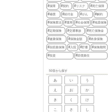
保障
契約
リスク
死亡保障
補償
給付金
がん
解約
保険業法
運用
社会保障
地震保険
定期保険
交通事故
死亡保険金
健康保険
保険金額
終身保険
自賠責保険
入院
貯蓄
保険期間
投資
賠償責任
50音から探す
あ
い
う
え
お
か
き
く
け
こ
さ
し