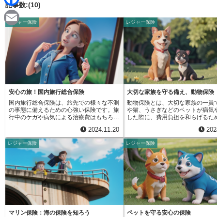
d
記事数:(10)
i
F
i
レジャー保険
レジャー保険
n
a
t
E
e
c
m
e
a
b
i
o
安心の旅！国内旅行総合保険
大切な家族を守る備え、動物保険
l
国内旅行総合保険は、旅先での様々な不測
動物保険とは、大切な家族の一員
o
の事態に備えるための心強い保険です。旅
や猫、うさぎなどのペットが病気
行中のケガや病気による治療費はもちろ
した際に、費用負担を和らげるた
k
ん、死亡時の保障も含まれています。想定
です。ペットも人間と同じように
2024.11.20
202
外の事故に遭ってしまっても、治療費の負
重ねるにつれて病気やケガのリス
担を軽減し、安心して治療に専念できま
ります。近年、動物医療も高度化
レジャー保険
レジャー保険
す。また、万が一の際に、ご家族への経済
に伴って治療費も高額になる傾向
的な支えとなるでしょう。さらに、この保
す。もしもの時に備え、安心して
険は旅行中の持ち物に関するトラブルにも
飼育していくためには、動物保険
対応しています。例えば、カメラやスマー
を検討することが大切です。動物
トフォンなどの高価な機器を盗難された
人間の健康保険と似たしくみで、
り、破損したりした場合、その損害を補償
料を支払うことで、いざという時
します。大切な思い出を記録する機器の損
な負担を軽減することができます
失は精神的なダメージも大きいものです
が病気やケガで病院にかかった際
が、この保険があれば経済的な負担を軽く
った治療費の一部または全部が保
することができます。また、旅行中の捜
て支払われます。これにより、高
マリン保険：海の保険を知ろう
ペットを守る安心の保険