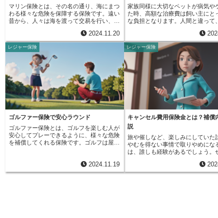
索・救助費用も補償対象です。山岳地帯で
費や入院費、お薬代などを心配す
マリン保険とは、その名の通り、海にまつ
家族同様に大切なペットが病気や
の遭難や、海での事故など、予期せぬ事態
く、必要な治療を受けさせること
わる様々な危険を保障する保険です。遠い
た時、高額な治療費は飼い主にと
に巻き込まれた場合、捜索や救助に高額な
す。動物保険には、様々なプラン
昔から、人々は海を渡って交易を行い、文
な負担となります。人間と違って
費用がかかることがあります。この保険に
ペットの種類や年齢、補償内容に
明を発展させてきました。しかし、海は恵
には公的な医療保険制度がありま
加入していれば、そのような費用を負担す
険料が異なってきます。例えば、
2024.11.20
202
みをもたらす一方、嵐や座礁、海賊といっ
のため、全額自己負担となる場合
る必要がなく、安心して救助を待つことが
種によっては特定の病気に罹りや
た危険も孕んでいました。そこで、大切な
予期せぬ出費に悩まされる飼い主
できます。加えて、他人にケガをさせてし
があり、そうしたリスクを考慮し
レジャー保険
レジャー保険
船や積み荷を守るために生まれたのがマリ
ありません。そのような事態に備
まったり、他人の物を壊してしまったりし
もあります。また、補償範囲も、
ン保険です。現代でも国際間の取引は盛ん
的な負担を和らげるのがペット保
た場合の賠償責任も補償されます。旅先で
院、手術、お薬など、プランによ
で、多くの荷物が船で運ばれています。そ
ペット保険は、犬や猫などのペッ
の行動は、慣れない環境ということもあ
です。さらに、補償割合（治療費
のため、マリン保険は変わらず重要な役割
やケガをした際に、治療費の一部
り、思わぬ事故につながる可能性がありま
支払われるか）も選ぶことができ
を担っています。マリン保険は、対象によ
額を補償するものです。補償の範
す。賠償責任が発生した場合、高額な賠償
えば、70％補償のプランであれば
って大きく分けて三つの種類があります。
術や入院、通院といった様々なケ
金を支払わなければならないケースも想定
10,000円の治療費のうち、7,00
一つ目は、船舶保険です。これは、船その
羅しており、安心して動物病院に
されますが、この保険に加入していれば、
金として支払われます。自分に合
ものの損害を保障する保険です。船が嵐で
くことができます。具体的には、
経済的な負担を大きく軽減できます。ま
ンを選ぶためには、まず、どのよ
壊れたり、他の船と衝突したりした場合な
臼の手術、感染症の治療、慢性疾
た、留守中の自宅の家財の盗難も補償対象
を必要としているかを考えること
どに役立ちます。二つ目は、貨物海上保険
など、様々な病状に対応していま
ゴルファー保険で安心ラウンド
キャンセル費用保険金とは？補償
です。旅行中は自宅が無人になるため、空
す。例えば、高齢のペットであれ
です。これは、船で運ばれる荷物の損害を
ト保険に加入することで、万が一
き巣の標的となるリスクが高まります。こ
の治療費を補償するプランが適し
説
ゴルファー保険とは、ゴルフを楽しむ人が
保障します。例えば、嵐で荷物が濡れて使
落ち着いて適切な治療を受けさせ
の保険に加入していれば、留守宅の安全も
もしれません。また、活発な子犬
安心してプレーできるように、様々な危険
旅や催しなど、楽しみにしていた
えなくなったり、船が沈んで荷物がなくな
でき、ペットの健康を守ることが
守られ、安心して旅行を楽しむことができ
あれば、ケガによる通院を補償す
を補償してくれる保険です。ゴルフは屋外
やむを得ない事情で取りやめにな
ったりした場合に適用されます。そして三
す。近年、ペットの寿命が延び、
ます。このように、国内旅行総合保険は、
が安心です。様々な保険会社のプ
で道具を使って行うスポーツなので、他の
は、誰しも経験があるでしょう。
つ目は、運送保険です。これは、荷物を運
進むにつれて、慢性的な病気にか
旅先での様々なリスクを包括的にカバー
較検討し、ペットの年齢や健康状
プレーヤーに怪我をさせてしまったり、ゴ
の予約も、キャンセル料が発生す
ぶ事業者を対象とした保険です。荷物が運
トが増えています。例えば、糖尿
し、旅行中の安心を支えてくれる、頼もし
て飼い主の経済状況に合った最適
2024.11.19
202
ルフ場の備品を壊してしまう可能性があり
しいはずの気持ちが沈んでしまい
送中に損害を受けた場合、事業者が負担す
病、腎臓病などは長期的な治療が
い存在です。旅行の計画を立てる際には、
を選ぶようにしましょう。
ます。また、自分自身が怪我をしてしまう
合によっては、高額なキャンセル
る賠償責任などを保障します。このよう
ることが多く、それに伴う医療費
ぜひ検討に加えてみてください。
こともあるでしょう。このような、もしも
わなければならないこともあり、
に、マリン保険は海にまつわる様々な危険
なる傾向があります。ペット保険
の時に備えておくことが、ゴルファー保険
負担も大きくなってしまいます。
に対応できるよう、目的に合わせて細かく
ような長期的な治療が必要な場合
の大切な役割です。例えば、誤って打った
不慮の事態による経済的な損失を
種類が分けられています。船の種類や大き
続的に費用を補償してくれるため
ボールが他のプレーヤーに当たってしま
くれるのが、キャンセル費用保険
さ、荷物の種類や航路、さらには戦争やス
の経済的な不安を軽減します。ま
い、治療費が必要になったとします。この
この仕組みにより、安心して旅行
トライキといった社会的な出来事まで、
トの種類や年齢、補償内容によっ
ような場合、ゴルファー保険に加入してい
トの予約をすることができます。