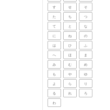
す
せ
そ
た
ち
つ
て
と
な
に
ね
の
は
ひ
ふ
へ
ほ
ま
み
む
め
も
や
ゆ
よ
ら
り
る
れ
ろ
わ