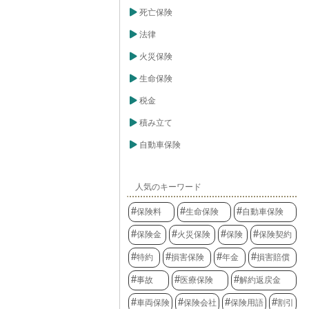
果たしていま
私たちが安心し
死亡保険
支えるセーフテ
ならない存在と
法律
活動に取り組め
への加入を検討
火災保険
心構えで、活動
生命保険
税金
積み立て
自動車保険
人気のキーワード
保険料
生命保険
自動車保険
保険金
火災保険
保険
保険契約
特約
損害保険
年金
損害賠償
事故
医療保険
解約返戻金
車両保険
保険会社
保険用語
割引