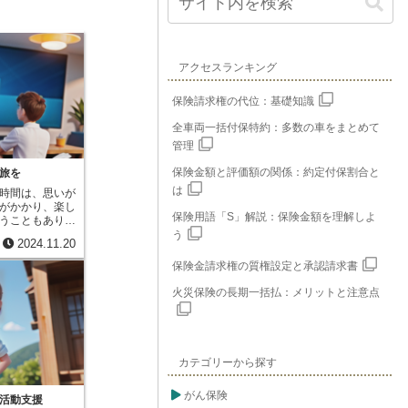
アクセスランキング
保険請求権の代位：基礎知識
全車両一括付保特約：多数の車をまとめて
管理
保険金額と評価額の関係：約定付保割合と
旅を
は
時間は、思いが
がかかり、楽し
保険用語「S」解説：保険金額を理解しよ
うこともありま
のがレジャー保
う
2024.11.20
旅行や遊びに出
スクに備えるた
保険金請求権の質権設定と承認請求書
気やケガはもち
の治療費や入院
火災保険の長期一括払：メリットと注意点
なりがちな医療
また、楽しい旅
しまった場合、
りますが、レジ
補償対象として
カテゴリーから探す
スマートフォン
、飛行機の遅延
がん保険
な病気や事故で
活動支援