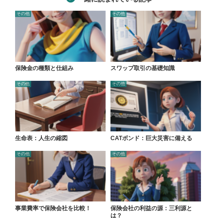
その他
その他
保険金の種類と仕組み
スワップ取引の基礎知識
その他
その他
生命表：人生の縮図
CATボンド：巨大災害に備える
その他
その他
事業費率で保険会社を比較！
保険会社の利益の源：三利源と
は？