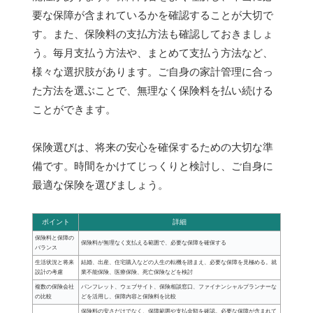
要な保障が含まれているかを確認することが大切で
す。また、保険料の支払方法も確認しておきましょ
う。毎月支払う方法や、まとめて支払う方法など、
様々な選択肢があります。ご自身の家計管理に合っ
た方法を選ぶことで、無理なく保険料を払い続ける
ことができます。
保険選びは、将来の安心を確保するための大切な準
備です。時間をかけてじっくりと検討し、ご自身に
最適な保険を選びましょう。
ポイント
詳細
保険料と保障の
保険料が無理なく支払える範囲で、必要な保障を確保する
バランス
生活状況と将来
結婚、出産、住宅購入などの人生の転機を踏まえ、必要な保障を見極める。就
設計の考慮
業不能保険、医療保険、死亡保険などを検討
複数の保険会社
パンフレット、ウェブサイト、保険相談窓口、ファイナンシャルプランナーな
の比較
どを活用し、保障内容と保険料を比較
保険料の安さだけでなく、保障範囲や支払金額を確認。必要な保障が含まれて