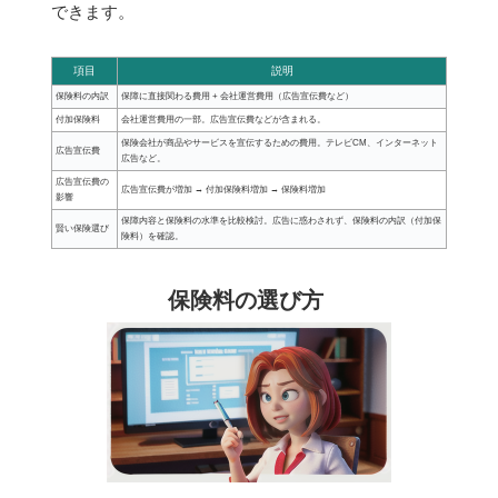
できます。
項目
説明
保険料の内訳
保障に直接関わる費用 + 会社運営費用（広告宣伝費など）
付加保険料
会社運営費用の一部。広告宣伝費などが含まれる。
保険会社が商品やサービスを宣伝するための費用。テレビCM、インターネット
広告宣伝費
広告など。
広告宣伝費の
広告宣伝費が増加 → 付加保険料増加 → 保険料増加
影響
保障内容と保険料の水準を比較検討。広告に惑わされず、保険料の内訳（付加保
賢い保険選び
険料）を確認。
保険料の選び方