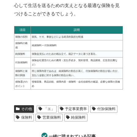
心して生活を送るための支えとなる最適な保険を見
つけることができるでしょう。
項目
説明
保険の役割
病気、ケガ、事故などによる経済的負担を軽減
保険料の構
純保険料 + 付加保険料
成
純保険料
保険金支払いのための積み立て。統計データに基づき算出。
保険会社運営のための費用（支払手続き、契約管理、商品開発、広告宣伝費な
付加保険料
ど）
保険料と保
同じ保障内容であれば、純保険料の割合が高く、付加保険料の割合が低い方が、
障の関係
支払う金額に対する保障の割合が高い。
保険選びの
情報収集、商品比較、保障内容・保険料・会社信頼性の確認、必要な保障の見極
ポイント
め
その他
「エ」
予定事業費率
付加保険料
保険料
営業保険料
純保険料
一緒に読まれている記事