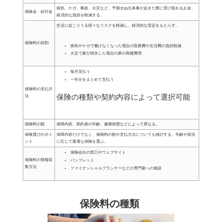
病気、ケガ、事故、火災など、予期せぬ出来事が起きた際に受け取れるお金。
保険金・給付金
経済的な負担を軽減する。
生活に起こりうる様々なリスクを軽減し、経済的な安定をもたらす。
保険料の役割
病気やケガで働けなくなった場合の医療費や生活費の負担軽減
火災で家が焼失した場合の家の再建費用
毎月支払う
一年分をまとめて支払う
保険料の支払方
保険の種類や契約内容によって選択可能
法
保険料の額
保障内容、契約者の年齢、健康状態などによって異なる。
保険選びのポイ
保障内容だけでなく、保険料の額や支払方法についても検討する。年齢や状況
ント
に応じて最適な保険を選ぶ。
保険会社の窓口やウェブサイト
保険料の情報収
パンフレット
集方法
ファイナンシャルプランナーなどの専門家への相談
保険料の種類