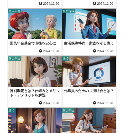
2024.11.20
2024.11.20
個人年金
生命保険
国民年金基金で老後を安心に
生活保障特約：家族を守る備え
2024.11.20
2024.11.20
個人年金
共済
特別勘定とは？仕組みとメリッ
公務員のための共済組合とは？
ト・デメリットを解説
2024.11.20
2024.11.20
共済
個人年金