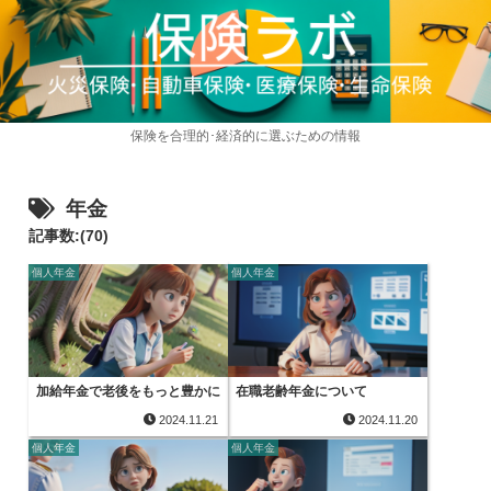
保険を合理的･経済的に選ぶための情報
年金
記事数:(70)
個人年金
個人年金
加給年金で老後をもっと豊かに
在職老齢年金について
2024.11.21
2024.11.20
個人年金
個人年金