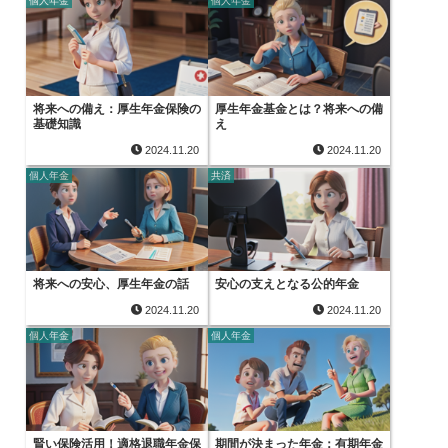
個人年金
個人年金
将来への備え：厚生年金保険の
厚生年金基金とは？将来への備
基礎知識
え
2024.11.20
2024.11.20
個人年金
共済
将来への安心、厚生年金の話
安心の支えとなる公的年金
2024.11.20
2024.11.20
個人年金
個人年金
賢い保険活用！適格退職年金保
期間が決まった年金：有期年金