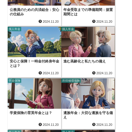
公務員のための共済組合：安心
年金受取までの準備期間：据置
の仕組み
期間とは
2024.11.20
2024.11.20
個人年金
個人年金
安心と保障！一時金付終身年金
進む高齢化と私たちの備え
とは？
2024.11.20
2024.11.20
学資保険
所得補償保険
学資保険の育英年金とは？
遺族年金：大切な遺族を守る備
え
2024.11.20
2024.11.20