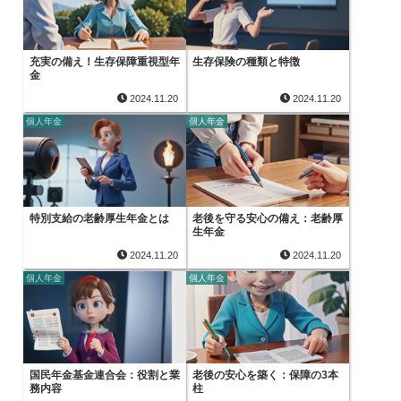
充実の備え！生存保障重視型年
生存保険の種類と特徴
金
2024.11.20
2024.11.20
個人年金
個人年金
特別支給の老齢厚生年金とは
老後を守る安心の備え：老齢厚
生年金
2024.11.20
2024.11.20
個人年金
個人年金
国民年金基金連合会：役割と業
老後の安心を築く：保障の3本
務内容
柱