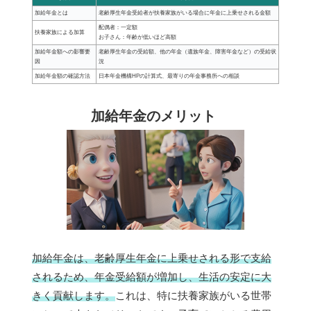
加給年金とは
老齢厚生年金受給者が扶養家族がいる場合に年金に上乗せされる金額
配偶者：一定額
扶養家族による加算
お子さん：年齢が低いほど高額
加給年金額への影響要
老齢厚生年金の受給額、他の年金（遺族年金、障害年金など）の受給状
因
況
加給年金額の確認方法
日本年金機構HPの計算式、最寄りの年金事務所への相談
加給年金のメリット
加給年金は、老齢厚生年金に上乗せされる形で支給
されるため、年金受給額が増加し、生活の安定に大
きく貢献します。
これは、特に扶養家族がいる世帯