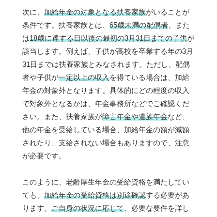
次に、
加給年金の対象となる扶養家族
がいることが
条件です。扶養家族とは、
65歳未満の配偶者
、また
は
18歳に達する日以後の最初の3月31日までの子供
が
該当します。例えば、子供が高校を卒業する年の3月
31日までは扶養家族とみなされます。ただし、配偶
者や子供が
一定以上の収入
を得ている場合は、加給
年金の対象外となります。具体的にどの程度の収入
で対象外となるかは、年金事務所などでご確認くだ
さい。また、扶養家族が
障害年金や遺族年金
など、
他の年金を受給している場合、加給年金の額が減額
されたり、支給されない場合もありますので、注意
が必要です。
このように、老齢厚生年金の受給資格を満たしてい
ても、
加給年金の受給資格は別途確認
する必要があ
ります。
ご自身の状況に応じて
、必要な要件を詳し