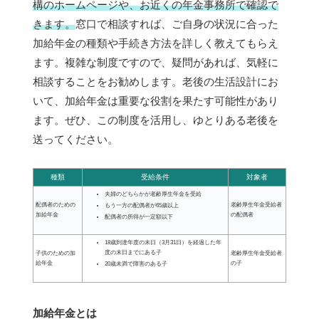
構のホームページや、お近くの年金事務所で確認で
きます。
窓口で相談すれば、ご自身の状況に合った
加給年金の種類や手続き方法を詳しく教えてもらえ
ます。複雑な制度ですので、疑問があれば、気軽に
相談することをお勧めします。老後の生活設計にお
いて、加給年金は重要な役割を果たす可能性があり
ます。ぜひ、この制度を活用し、ゆとりある老後を
送ってください。
種類
受給条件
対象者
夫婦のどちらかが老齢厚生年金を受給
配偶者のための
老齢厚生年金受給者
もう一方の配偶者が65歳以上
加給年金
の配偶者
配偶者の所得が一定額以下
18歳到達年度の末日（3月31日）を経過した年
度の末日までにある子
子供のための加
老齢厚生年金受給者
給年金
の子
20歳未満で障害のある子
加給年金とは