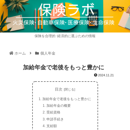
保険を合理的･経済的に選ぶための情報
ホーム
個人年金
加給年金で老後をもっと豊かに
2024.11.21
目次
加給年金で老後をもっと豊かに
加給年金の概要
受給資格
申請手続き
支給額