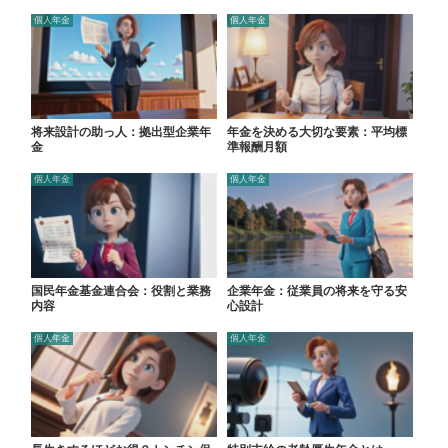
個人年金
個人年金
将来設計の助っ人：拠出型企業年
年金を決める大切な要素：平均標
金
準報酬月額
個人年金
個人年金
国民年金基金連合会：役割と業務
企業年金：従業員の将来を守る安
内容
心設計
個人年金
個人年金