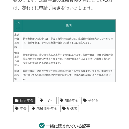
は、忘れずに申請手続きを行いましょう。
メリ
説明
ット
家計
の負
扶養家族がいる世帯では、子育て費用や教育費など、生活費の負担が大きくなりがちで
担軽
す。加給年金は、そうした家計の負担を軽減するのに役立ちます。
減
物価
物価や賃金は、長い目で見ると上昇する傾向にあります。加給年金は、物価や賃金の上
上昇
昇に合わせて支給額が見直されるため、将来の物価上昇による生活への影響を和らげ、
への
安定した生活を送る助けになります。
対応
非課
加給年金は、老齢厚生年金と同様に非課税所得として扱われます。つまり、加給年金を
税所
受け取っても所得税や住民税の対象とはならず、税金の負担が増えることはありませ
得
ん。
個人年金
「か」
加給年金
子ども
年金
老齢厚生年金
配偶者
一緒に読まれている記事