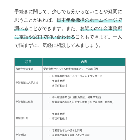
手続きに関して、少しでも分からないことや疑問に
思うことがあれば、
日本年金機構のホームページで
調べる
ことができます。また、
お近くの年金事務所
に電話や窓口で問い合わせる
こともできます。一人
で悩まずに、気軽に相談してみましょう。
項目
内容
加給年金の支給
受給資格があっても自動支給はなく、申請が必要
日本年金機構ホームページからダウンロード
年金事務所
申請書類の入手方法
市区町村役場
本人確認書類 (例: 運転免許証、健康保険証)
申請書類の種類
扶養家族の状況を証明する書類 (例: 戸籍謄本、住民票)
年金事務所
書類提出先
市区町村役場
老齢厚生年金の請求と同時
申請時期
老齢厚生年金受給後に改めて申請