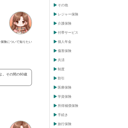
その他
レジャー保険
介護保険
付帯サービス
個人年金
保険について知りたい
傷害保険
共済
制度
よ。その間の60歳
割引
医療保険
学資保険
所得補償保険
手続き
旅行保険