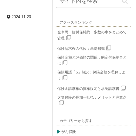
2024.11.20
アクセスランキング
全車両一括付保特約：多数の車をまとめて
管理
保険請求権の代位：基礎知識
保険金額と評価額の関係：約定付保割合と
は
保険用語「S」解説：保険金額を理解しよ
う
保険金請求権の質権設定と承認請求書
火災保険の長期一括払：メリットと注意点
カテゴリーから探す
がん保険