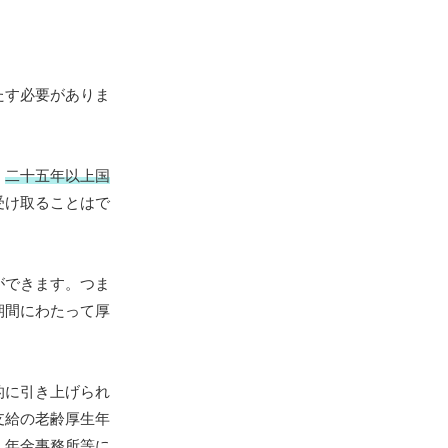
たす必要がありま
、
二十五年以上国
受け取ることはで
ができます。つま
期間にわたって厚
的に引き上げられ
支給の老齢厚生年
、年金事務所等に