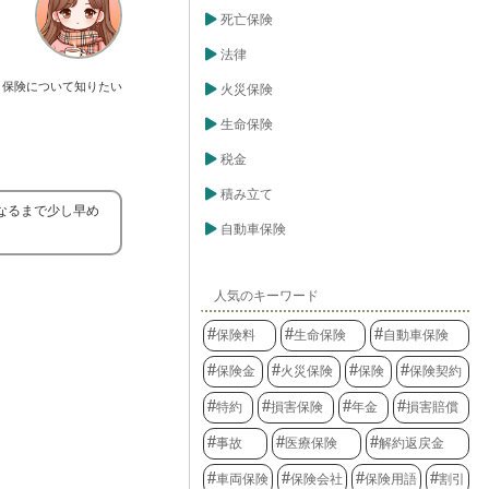
死亡保険
法律
保険について知りたい
火災保険
生命保険
税金
積み立て
なるまで少し早め
自動車保険
人気のキーワード
保険料
生命保険
自動車保険
保険金
火災保険
保険
保険契約
特約
損害保険
年金
損害賠償
事故
医療保険
解約返戻金
車両保険
保険会社
保険用語
割引