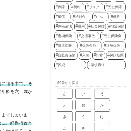
保障
契約
リスク
死亡保障
補償
給付金
がん
解約
保険業法
運用
社会保障
地震保険
定期保険
交通事故
死亡保険金
健康保険
保険金額
終身保険
自賠責保険
入院
貯蓄
保険期間
投資
賠償責任
50音から探す
前に迫る中で、そ
始年齢を六十歳か
あ
い
う
え
お
か
く出てしまいま
き
く
け
めに、経過措置と
こ
さ
し
金を受け取ること