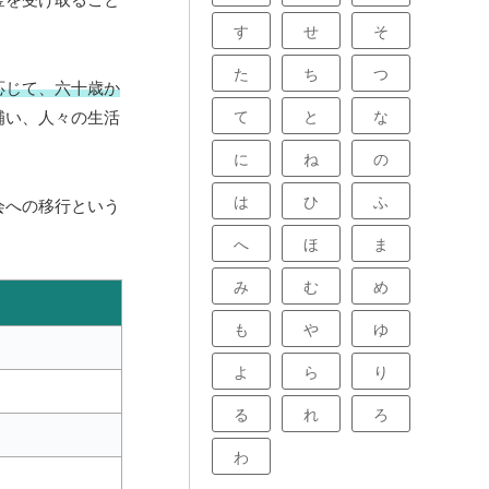
す
せ
そ
た
ち
つ
応じて、六十歳か
て
と
な
補い、人々の生活
に
ね
の
は
ひ
ふ
会への移行という
へ
ほ
ま
み
む
め
も
や
ゆ
よ
ら
り
る
れ
ろ
わ