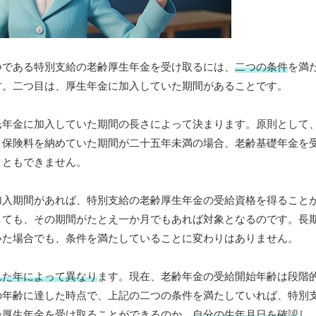
つである特別支給の老齢厚生年金を受け取るには、
二つの条件
を満
す。二つ目は、厚生年金に加入していた期間があることです。
民年金に加入していた期間の長さによって決まります。原則として
、保険料を納めていた期間が二十五年未満の場合、老齢基礎年金を
こともできません。
加入期間があれば、特別支給の老齢厚生年金の受給資格を得ること
しても、その期間がたとえ一か月でもあれば対象となるのです。長
いた場合でも、条件を満たしていることに変わりはありません。
れた年によって異なり
ます。現在、老齢年金の受給開始年齢は段階
の年齢に達した時点で、上記の二つの条件を満たしていれば、特別
齢厚生年金を受け取ることができるのか、
自分の生年月日を確認
し