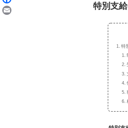
d
特別支給
i
F
i
n
a
t
E
e
c
m
e
a
b
特
i
o
l
o
k