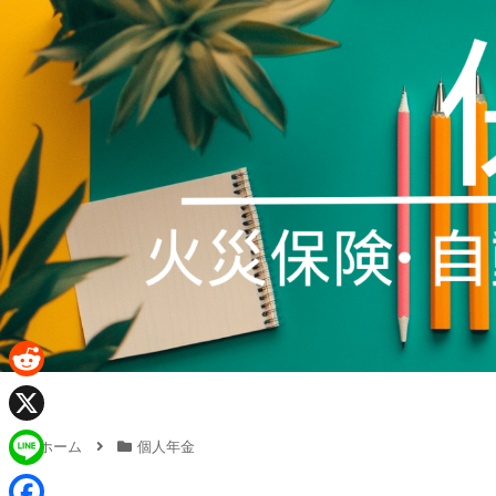
R
e
X
ホーム
個人年金
d
L