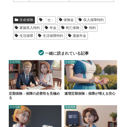
生命保険
「せ」
保険金
収入保障特約
家族収入特約
年金
死亡保険
特約
生活保障
生活保障特約
遺族年金
一緒に読まれている記事
生命保険
生命保険
定期保険：保障の必要性を見極め
逓増定期保険：保障が増える安心
る
生命保険
生命保険