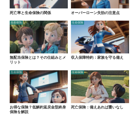
死亡率と生命保険の関係
オーバーローン失効の注意点
生命保険
生命保険
無配当保険とは？その仕組みとメ
収入保障特約：家族を守る備え
リット
生命保険
生命保険
お得な保険？低解約返戻金型終身
死亡保険：備えあれば憂いなし
保険を解説