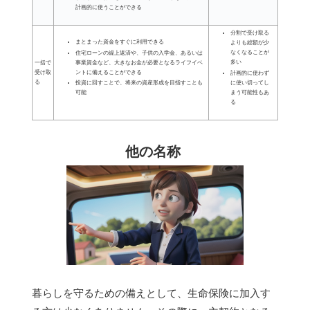
計画的に使うことができる
分割で受け取る
まとまった資金をすぐに利用できる
よりも総額が少
なくなることが
住宅ローンの繰上返済や、子供の入学金、あるいは
多い
一括で
事業資金など、大きなお金が必要となるライフイベ
受け取
ントに備えることができる
計画的に使わず
る
に使い切ってし
投資に回すことで、将来の資産形成を目指すことも
まう可能性もあ
可能
る
他の名称
暮らしを守るための備えとして、生命保険に加入す