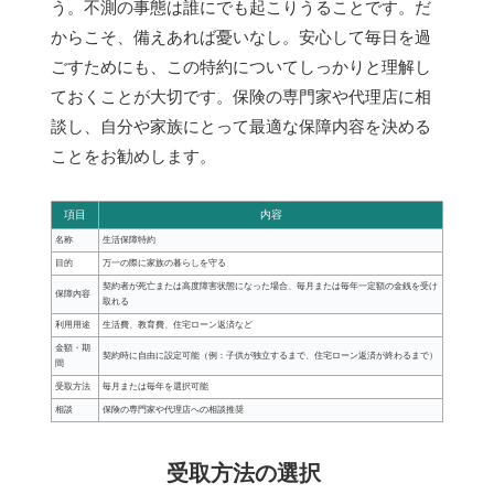
う。不測の事態は誰にでも起こりうることです。だ
からこそ、備えあれば憂いなし。安心して毎日を過
ごすためにも、この特約についてしっかりと理解し
ておくことが大切です。保険の専門家や代理店に相
談し、自分や家族にとって最適な保障内容を決める
ことをお勧めします。
項目
内容
名称
生活保障特約
目的
万一の際に家族の暮らしを守る
契約者が死亡または高度障害状態になった場合、毎月または毎年一定額の金銭を受け
保障内容
取れる
利用用途
生活費、教育費、住宅ローン返済など
金額・期
契約時に自由に設定可能（例：子供が独立するまで、住宅ローン返済が終わるまで）
間
受取方法
毎月または毎年を選択可能
相談
保険の専門家や代理店への相談推奨
受取方法の選択