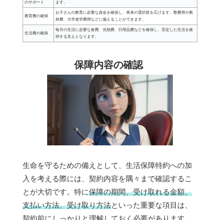
のサポート
ます。
お子さんの教育に必要な資金を確保し、将来の選択肢を広げます。塾費用や教
教育費の確保
材費、大学進学費用などに備えることができます。
毎月の生活に必要な食費、光熱費、日用品費などを確保し、安定した生活を維
生活費の確保
持する支えとなります。
保障内容の確認
生命を守るための備えとして、生活保障特約への加
入を考える際には、契約内容を隅々まで確認するこ
とが大切です。特に
保障の期間、受け取れる金額、
支払い方法、受け取り方法
といった重要な項目は、
契約前にしっかりと理解しておく必要があります。