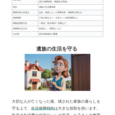
(収入保障特約、家族収入特約)
目的
遺族の生活費保障
保障内容の注意点
会社・商品によって保障内容、保険料が異なる
保障期間
子供の独立まで、住宅ローン残存期間など
保険金受取方法
一時金、毎月/毎年一定額など
保険料払込方法
終身払い、有限払いなど
その他
各社比較検討が重要
遺族の生活を守る
大切な人が亡くなった後、残された家族の暮らしを
守る上で、
生活保障特約
は大きな役割を担います。