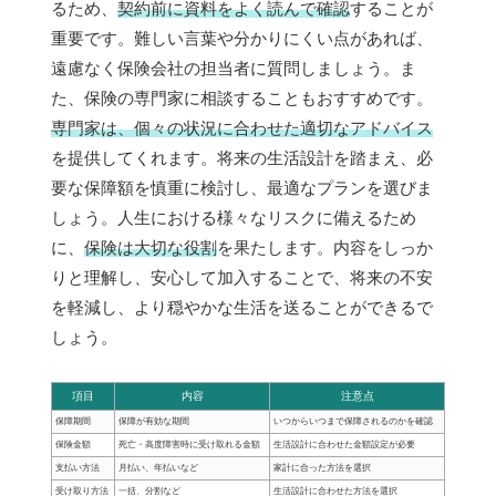
るため、
契約前に資料をよく読んで確認
することが
重要です。難しい言葉や分かりにくい点があれば、
遠慮なく保険会社の担当者に質問しましょう。ま
た、保険の専門家に相談することもおすすめです。
専門家は、個々の状況に合わせた適切なアドバイス
を提供してくれます。将来の生活設計を踏まえ、必
要な保障額を慎重に検討し、最適なプランを選びま
しょう。人生における様々なリスクに備えるため
に、
保険は大切な役割
を果たします。内容をしっか
りと理解し、安心して加入することで、将来の不安
を軽減し、より穏やかな生活を送ることができるで
しょう。
項目
内容
注意点
保障期間
保障が有効な期間
いつからいつまで保障されるのかを確認
保険金額
死亡・高度障害時に受け取れる金額
生活設計に合わせた金額設定が必要
支払い方法
月払い、年払いなど
家計に合った方法を選択
受け取り方法
一括、分割など
生活設計に合わせた方法を選択