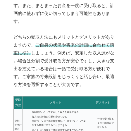
す。また、まとまったお金を一度に受け取ると、計
画的に使わずに使い切ってしまう可能性もありま
す。
どちらの受取方法にもメリットとデメリットがあり
ますので、
ご自身の状況や将来の計画に合わせて慎
重に検討
しましょう。例えば、安定した収入源がな
い場合は分割で受け取る方が安心ですし、大きな支
出を控えている場合は一括で受け取る方が便利で
す。ご家族の将来設計をじっくりと話し合い、最適
な方法を選択することが大切です。
受取
メリット
デメリット
方法
長期間にわたって安定した収入を確保できる
毎月の生活費の心配が少なくなる
一括で受け取る
分割し
住宅ローンや子供の教育費など、将来にわたって発
よりも総額が少
て受け
生する費用に充てることができる
なくなる
取る
まとまったお金を一度に管理する必要がないため、