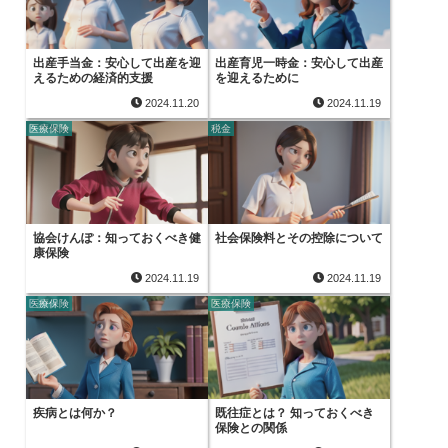
出産手当金：安心して出産を迎
出産育児一時金：安心して出産
えるための経済的支援
を迎えるために
2024.11.20
2024.11.19
医療保険
税金
協会けんぽ：知っておくべき健
社会保険料とその控除について
康保険
2024.11.19
2024.11.19
医療保険
医療保険
疾病とは何か？
既往症とは？ 知っておくべき
保険との関係