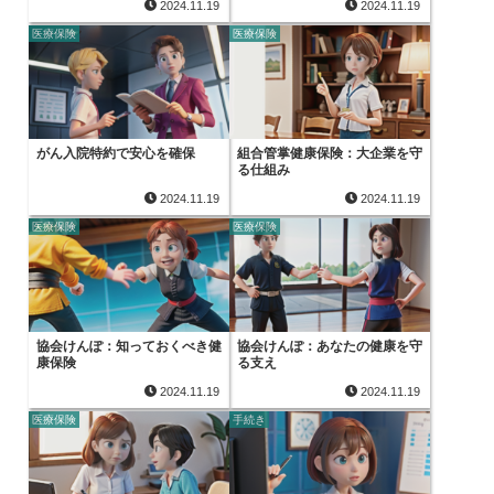
2024.11.19
2024.11.19
医療保険
医療保険
がん入院特約で安心を確保
組合管掌健康保険：大企業を守
る仕組み
2024.11.19
2024.11.19
医療保険
医療保険
協会けんぽ：知っておくべき健
協会けんぽ：あなたの健康を守
康保険
る支え
2024.11.19
2024.11.19
医療保険
手続き