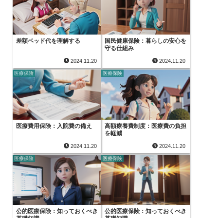
差額ベッド代を理解する
国民健康保険：暮らしの安心を
守る仕組み
2024.11.20
2024.11.20
医療保険
医療保険
医療費用保険：入院費の備え
高額療養費制度：医療費の負担
を軽減
2024.11.20
2024.11.20
医療保険
医療保険
公的医療保険：知っておくべき
公的医療保険：知っておくべき