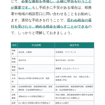
じて、
必要な書類を準備し、正確に申告を行うこと
が重要です。
もし手続きに不安がある場合は、税務
署や地域の相談窓口に問い合わせることをお勧めし
ます。適切な手続きを行うことで、
思わぬ税金の還
付を受けたり、納める税金を減らすことができる
の
で、しっかりと理解しておきましょう。
項目
年末調整
確定申告
対象
会社員、公務員
自営業者、フリーランス
者
実施
毎年年末
毎年2月16日～3月15日
時期
実施
勤め先
税務署（またはオンライン）
場所
手続
自身で1年間の所得、支出、控除を計算し、
き内
勤め先が1年間の所得税を計算・精算
税務署に申告
容
控除
生命保険料控除、地震保険料控除、医療
生命保険料控除、地震保険料控除、医療費控
例
費控除、社会保険料控除など
除、社会保険料控除など
必要
所定の書類、国民健康保険料や国民年金保険
保険会社からの控除証明書など
書類
料の支払額が分かる書類など
結果
払い過ぎた所得税の還付の可能性あり
納税または還付