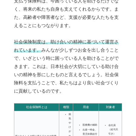
支払う保険料は、今困っている人を助けるだけでな
く、将来の私たち自身も支えてくれるからです。ま
た、高齢者や障害者など、支援が必要な人たちを支
えることにもつながります。
社会保険制度は、助け合いの精神に基づいて運営さ
れています。
みんなが少しずつお金を出し合うこと
で、いざという時に困っている人を助けることがで
きます。これは、日本社会が大切にしている助け合
いの精神を形にしたものと言えるでしょう。社会保
険料を支払うことで、私たちはより良い社会づくり
に貢献しているのです。
社会保険料とは
種類
用途
対象者
病
気
や
医療費の補助
会社員
け
（給与天
出産一時金、
が
引き）
育児休業給付