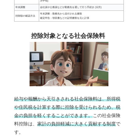
月中旬)
年末調整
会社員や公務員などが勤務先を通して行う手続き (12月)
年末調整：勤務先から送付される書類
控除額の確認方法
確定申告：領収書などの証明書類を元に計算
控除対象となる社会保険料
給与や報酬から天引きされる社会保険料は、所得税
や住民税を計算する際に控除を受けられるため、税
金の負担を軽くすることができます。
この社会保険
料控除は、
家計の負担軽減に大きく貢献する制度
で
す。