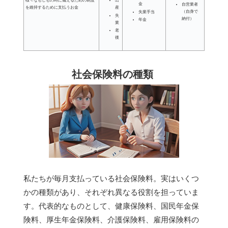
様々なもしもの時に備えるための制度
出
金
自営業者
を維持するために支払うお金
産
（自身で
失業手当
失
納付）
年金
業
老
後
社会保険料の種類
私たちが毎月支払っている社会保険料。実はいくつ
かの種類があり、それぞれ異なる役割を担っていま
す。代表的なものとして、健康保険料、国民年金保
険料、厚生年金保険料、介護保険料、雇用保険料の