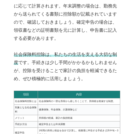
に応じて計算されます。年末調整の場合は、勤務先
から送られてくる書類に控除額が記載されています
ので、確認しておきましょう。確定申告の場合は、
領収書などの証明書類を元に計算し、申告書に記入
する必要があります。
社会保険料控除は、私たちの生活を支える大切な制
度
です。手続きは少し手間がかかるかもしれません
が、控除を受けることで家計の負担を軽減できるた
め、ぜひ積極的に活用しましょう。
項目
内容
社会保険料控除とは
社会保険料の一部を所得から差し引くことで、所得税を軽減する制度。
対象となる社会保険
健康保険、年金保険、介護保険など
料
メリット
所得税の軽減、家計の負担軽減
手続き方法
確定申告または年末調整
1年間の所得と税金を自分で計算し、税務署に申告する手続き (2月中旬～3
確定申告