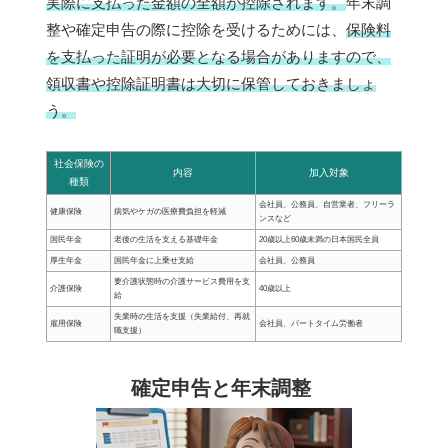
実際に支払った金額の全額が控除されます。
年末調
整や確定申告の際に控除を受けるためには、
保険料
を支払った証明が必要となる場合がありますので、
領収書や控除証明書は大切に保管しておきましょ
う。
社会保険の
内容
加入対象
種類
会社員、公務員、自営業者、フリーラ
健康保険
病気やケガの医療費負担を軽減
ンスなど
国民年金
老後の生活を支える基礎年金
20歳以上60歳未満の日本国民全員
厚生年金
国民年金に上乗せ支給
会社員、公務員
要介護状態時の介護サービス費用を支
介護保険
40歳以上
給
失業時の生活を支援（失業給付、再就
雇用保険
会社員、パートタイム労働者
職支援）
確定申告と年末調整