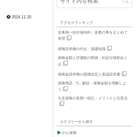
2024.11.20
アクセスランキング
全車両一括付保特約：多数の車をまとめて
管理
保険請求権の代位：基礎知識
保険金額と評価額の関係：約定付保割合と
は
保険金請求権の質権設定と承認請求書
保険用語「S」解説：保険金額を理解しよ
う
火災保険の長期一括払：メリットと注意点
カテゴリーから探す
がん保険