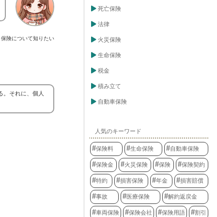
死亡保険
法律
保険について知りたい
火災保険
生命保険
税金
積み立て
る。それに、個人
自動車保険
人気のキーワード
保険料
生命保険
自動車保険
保険金
火災保険
保険
保険契約
特約
損害保険
年金
損害賠償
事故
医療保険
解約返戻金
車両保険
保険会社
保険用語
割引