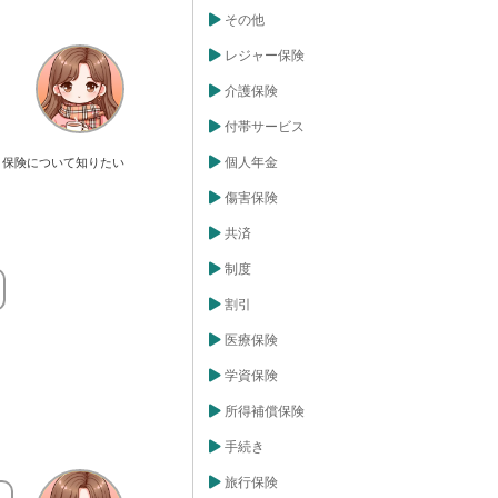
その他
レジャー保険
介護保険
付帯サービス
個人年金
保険について知りたい
傷害保険
共済
制度
割引
医療保険
学資保険
所得補償保険
手続き
旅行保険