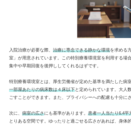
入院治療が必要な際、
治療に専念できる静かな環境
を求める
室」が用意されています。この特別療養環境室を利用する場
集中や早期回復を後押ししてくれるはずです。
特別療養環境室とは、厚生労働省が定めた基準を満たした病
一部屋あたりの病床数は４床以下
と定められています。大人
ごすことができます。また、プライバシーへの配慮も十分に
次に、
病室の広さ
にも基準があります。
患者一人当たり6.4
とりある空間です。ゆったりと過ごせる広さがあれば、身体