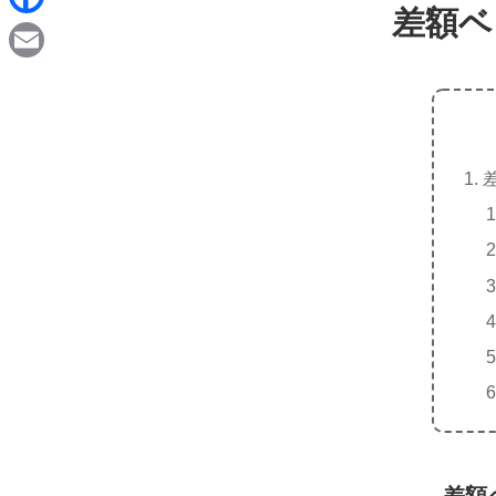
d
差額ベ
i
F
i
n
a
t
E
e
c
m
e
a
b
i
o
l
o
k