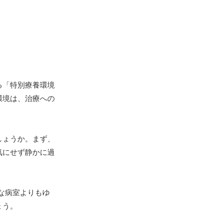
る「特別療養環境
環境は、治療への
しょうか。まず、
気にせず静かに過
な病室よりもゆ
ょう。