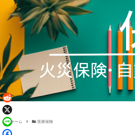
R
e
X
ホーム
医療保険
d
L