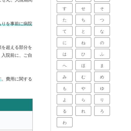
す
せ
そ
た
ち
つ
もりを事前に病院
て
と
な
に
ね
の
額を超える部分を
は
ひ
ふ
。入院前に、ご自
へ
ほ
ま
み
む
め
す
。費用に関する
も
や
ゆ
よ
ら
り
る
れ
ろ
わ