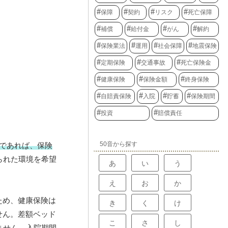
保障
契約
リスク
死亡保障
補償
給付金
がん
解約
保険業法
運用
社会保障
地震保険
定期保険
交通事故
死亡保険金
健康保険
保険金額
終身保険
自賠責保険
入院
貯蓄
保険期間
投資
賠償責任
50音から探す
）であれば、保険
られた環境を希望
あ
い
う
え
お
か
ため、健康保険は
き
く
け
せん。差額ベッド
こ
さ
し
ません。入院期間