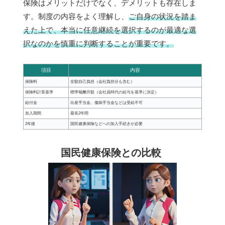
保険はメリットだけでなく、デメリットも存在しま
す。制度の内容をよく理解し、
ご自身の状況を踏ま
えた上で、本当に任意継続を選択するのが最適な選
択なのかを慎重に判断することが重要です。
項目
内容
保険料
全額自己負担（会社負担分も含む）
保険料計算基準
標準報酬月額（会社員時代の給与を基準に決定）
給付金
出産手当金、傷病手当金などは受給不可
加入期間
最長2年間
2年後
国民健康保険などへの加入手続きが必要
国民健康保険との比較