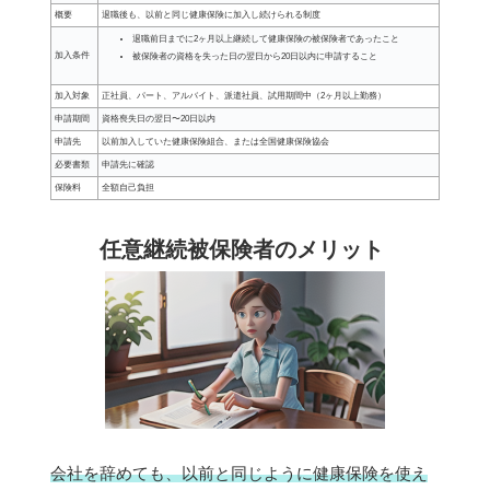
概要
退職後も、以前と同じ健康保険に加入し続けられる制度
退職前日までに2ヶ月以上継続して健康保険の被保険者であったこと
加入条件
被保険者の資格を失った日の翌日から20日以内に申請すること
加入対象
正社員、パート、アルバイト、派遣社員、試用期間中（2ヶ月以上勤務）
申請期間
資格喪失日の翌日〜20日以内
申請先
以前加入していた健康保険組合、または全国健康保険協会
必要書類
申請先に確認
保険料
全額自己負担
任意継続被保険者のメリット
会社を辞めても、以前と同じように健康保険を使え