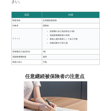
さい。
項目
内容
制度名称
任意継続被保険
対象者
退職者
医療費の自己負担割合が3割
高額療養費制度の利用
メリット
家族も被扶養者として加入可能
転職活動中の安心感
医療費自己負担割合
3割
高額療養費制度
適用
家族の加入
可能
任意継続被保険者の注意点