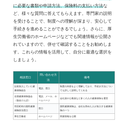
に必要な書類や申請方法、保険料の支払い方法
な
ど、様々な質問に答えてもらえます。専門家の説明
を受けることで、制度への理解が深まり、安心して
手続きを進めることができるでしょう。さらに、厚
生労働省のホームページなどでも関連情報が公開さ
れていますので、併せて確認することをお勧めしま
す。これらの情報を活用して、自分に最適な選択を
しましょう。
問い合わせ方
相談窓口
備考
法
以前加入していた健
制度の内容をよく理解しており、手続き方法につい
電話、窓口
康保険組合
ても詳しく説明してくれる
全国健康保険協会
電話、メール、ホ
会社員や公務員など多くの人の健康保険を運営
（協会けんぽ）
ームページ
市区町村の国民健康
国民健康保険は、会社を辞めた人が加入する健康保
窓口
保険担当窓口
険の一つ
厚生労働省
ホームページ
関連情報を公開