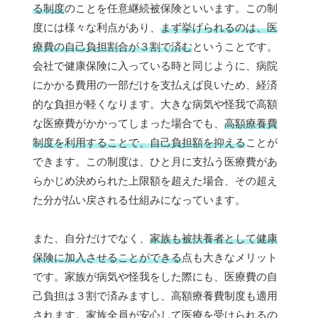
る制度
のことを任意継続被保険といいます。この制
度には様々な利点があり、
まず挙げられるのは、医
療費の自己負担割合が３割で済む
ということです。
会社で健康保険に入っている時と同じように、病院
にかかる費用の一部だけを支払えば良いため、経済
的な負担が軽くなります。大きな病気や怪我で高額
な医療費がかかってしまった場合でも、
高額療養費
制度を利用することで、自己負担額を抑える
ことが
できます。この制度は、ひと月に支払う医療費があ
らかじめ決められた上限額を超えた場合、その超え
た分が払い戻される仕組みになっています。
また、自分だけでなく、
家族も被扶養者として健康
保険に加入させることができる
点も大きなメリット
です。家族が病気や怪我をした際にも、医療費の自
己負担は３割で済みますし、高額療養費制度も適用
されます。家族全員が安心して医療を受けられるの