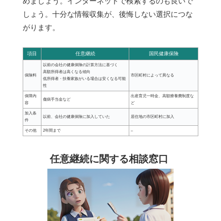
めましょう。インターネットで検索するのも良いで
しょう。十分な情報収集が、後悔しない選択につな
がります。
項目
任意継続
国民健康保険
以前の会社の健康保険の計算方法に基づく
高額所得者は高くなる傾向
保険料
市区町村によって異なる
低所得者・扶養家族がいる場合は安くなる可能
性
保障内
出産育児一時金、高額療養費制度な
傷病手当金など
容
ど
加入条
以前、会社の健康保険に加入していた
居住地の市区町村に加入
件
その他
2年間まで
–
任意継続に関する相談窓口