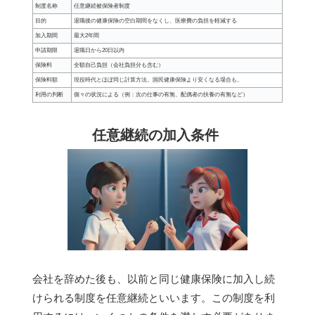
制度名称
任意継続被保険者制度
目的
退職後の健康保険の空白期間をなくし、医療費の負担を軽減する
加入期間
最大2年間
申請期限
退職日から20日以内
保険料
全額自己負担（会社負担分も含む）
保険料額
現役時代とほぼ同じ計算方法。国民健康保険より安くなる場合も。
利用の判断
個々の状況による（例：次の仕事の有無、配偶者の扶養の有無など）
任意継続の加入条件
会社を辞めた後も、以前と同じ健康保険に加入し続
けられる制度を任意継続といいます。この制度を利