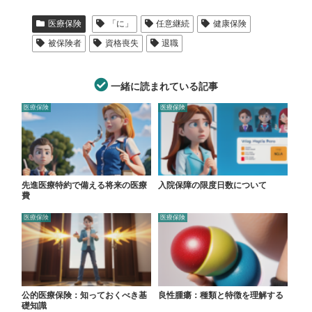
医療保険
「に」
任意継続
健康保険
被保険者
資格喪失
退職
一緒に読まれている記事
医療保険
医療保険
先進医療特約で備える将来の医療
入院保障の限度日数について
費
医療保険
医療保険
公的医療保険：知っておくべき基
良性腫瘍：種類と特徴を理解する
礎知識