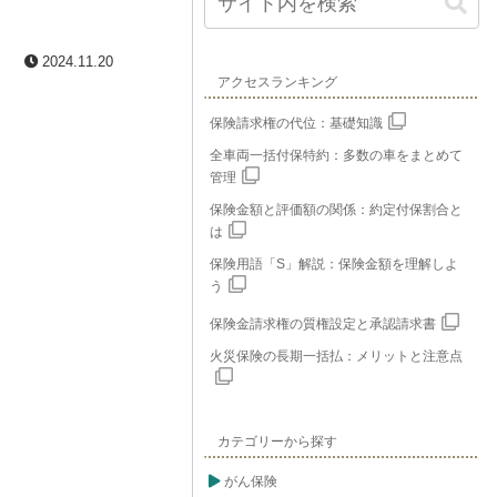
2024.11.20
アクセスランキング
保険請求権の代位：基礎知識
全車両一括付保特約：多数の車をまとめて
管理
保険金額と評価額の関係：約定付保割合と
は
保険用語「S」解説：保険金額を理解しよ
う
保険金請求権の質権設定と承認請求書
火災保険の長期一括払：メリットと注意点
カテゴリーから探す
がん保険