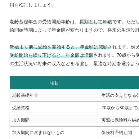
用を検討しましょう。
老齢基礎年金の受給開始年齢は、
原則として65歳
です。ただ
給開始時期によって年金額が変わりますので、将来の生活設
65歳より前に受給を開始すると、年金額は減額
されます。例
受給開始を繰り下げると、年金額は増額
されます。70歳から
の生活状況や将来の収入などを考慮し、最適な時期を選ぶよ
項目
老齢基礎年金
生活の支えとなる
受給資格
20歳から60歳ま
加入期間
実際に保険料を納め
加入期間に含まれないもの
保険料滞納期間