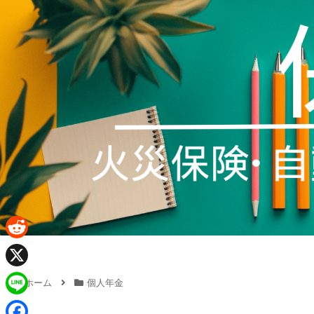
R
e
X
ホーム
個人年金
d
L