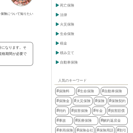
死亡保険
保険について知りたい
法律
火災保険
生命保険
税金
分になります。そ
積み立て
資格期間が必要で
自動車保険
人気のキーワード
保険料
生命保険
自動車保険
保険金
火災保険
保険
保険契約
特約
損害保険
年金
損害賠償
事故
医療保険
解約返戻金
車両保険
保険会社
保険用語
割引