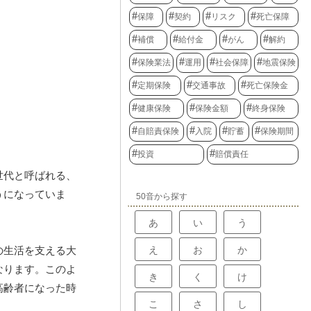
保障
契約
リスク
死亡保障
補償
給付金
がん
解約
保険業法
運用
社会保障
地震保険
定期保険
交通事故
死亡保険金
健康保険
保険金額
終身保険
自賠責保険
入院
貯蓄
保険期間
投資
賠償責任
世代と呼ばれる、
うになっていま
50音から探す
あ
い
う
え
お
か
の生活を支える大
なります。このよ
き
く
け
高齢者になった時
こ
さ
し