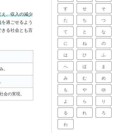
す
せ
そ
支え、収入の減少
た
ち
つ
後
を過ごせるよう
できる社会とも言
て
と
な
に
ね
の
は
ひ
ふ
へ
ほ
ま
み。
み
む
め
。
も
や
ゆ
社会の実現。
よ
ら
り
る
れ
ろ
わ