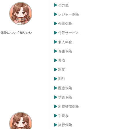
その他
レジャー保険
介護保険
保険について知りたい
付帯サービス
個人年金
傷害保険
共済
制度
割引
医療保険
学資保険
所得補償保険
手続き
旅行保険