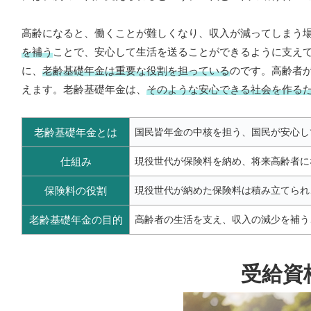
高齢になると、働くことが難しくなり、収入が減ってしまう
を補う
ことで、安心して生活を送ることができるように支え
に、
老齢基礎年金は重要な役割を担っている
のです。高齢者
えます。老齢基礎年金は、
そのような安心できる社会を作る
老齢基礎年金とは
国民皆年金の中核を担う、国民が安心し
仕組み
現役世代が保険料を納め、将来高齢者に
保険料の役割
現役世代が納めた保険料は積み立てられ
老齢基礎年金の目的
高齢者の生活を支え、収入の減少を補う
受給資