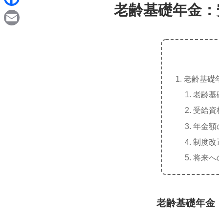
d
老齢基礎年金：
i
F
i
n
a
t
E
e
c
m
e
a
b
老齢基礎
i
o
老齢基
l
o
受給資
k
年金額
制度改
将来へ
老齢基礎年金