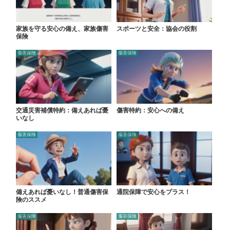
家族を守る安心の備え、家族傷害
スポーツと安全：協会の役割
保険
傷害保険
傷害保険
交通災害補償特約：備えあれば憂
傷害特約：安心への備え
いなし
傷害保険
傷害保険
備えあれば憂いなし！普通傷害保
通院保障で安心をプラス！
険のススメ
傷害保険
傷害保険