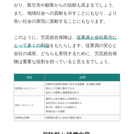
がり、取引先や顧客からの信頼も高まるでしょう。
また、地域社会への貢献を示すことにもなり、より
良い社会の実現に貢献することにもなります。
このように、労災総合保険は、
従業員と会社双方に
とって多くの利益
をもたらします。従業員の安心と
会社の成長、どちらも実現するために、労災総合保
険は重要な役割を担っていると言えるでしょう。
項目
説明
仕事中の怪我や病気に対する治療費・生活費の保障
従業員へのメリット
安心して仕事に集中できる
会社への愛着と貢献意欲の向上
優秀な人材の確保と定着率向上
会社評判と社会からの信頼感向上
会社へのメリット
取引先・顧客からの信頼向上
地域社会への貢献
全体的な効果
従業員の安心と会社の成長の両立