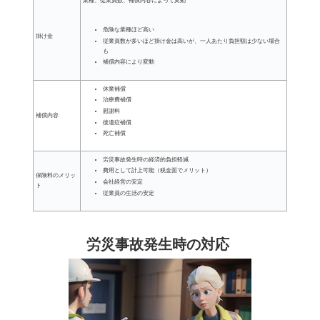
業種、従業員数、補償内容によって変動
危険な業種ほど高い
掛け金
従業員数が多いほど掛け金は高いが、一人あたり負担額は少ない場合
も
補償内容により変動
休業補償
治療費補償
慰謝料
補償内容
後遺症補償
死亡補償
労災事故発生時の経済的負担軽減
費用として計上可能（税金面でメリット）
保険料のメリッ
会社経営の安定
ト
従業員の生活の安定
労災事故発生時の対応