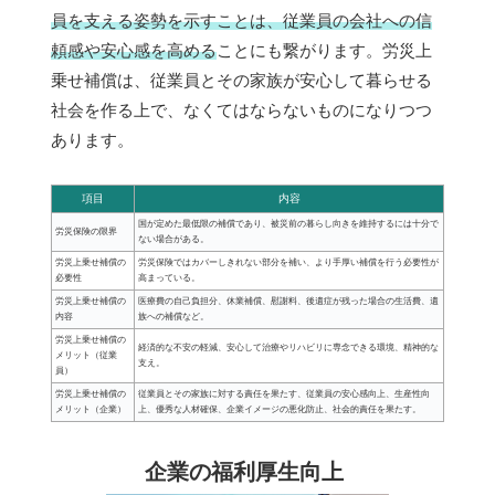
員を支える姿勢を示すことは、従業員の会社への信
頼感や安心感を高める
ことにも繋がります。労災上
乗せ補償は、従業員とその家族が安心して暮らせる
社会を作る上で、なくてはならないものになりつつ
あります。
項目
内容
国が定めた最低限の補償であり、被災前の暮らし向きを維持するには十分で
労災保険の限界
ない場合がある。
労災上乗せ補償の
労災保険ではカバーしきれない部分を補い、より手厚い補償を行う必要性が
必要性
高まっている。
労災上乗せ補償の
医療費の自己負担分、休業補償、慰謝料、後遺症が残った場合の生活費、遺
内容
族への補償など。
労災上乗せ補償の
経済的な不安の軽減、安心して治療やリハビリに専念できる環境、精神的な
メリット（従業
支え。
員）
労災上乗せ補償の
従業員とその家族に対する責任を果たす、従業員の安心感向上、生産性向
メリット（企業）
上、優秀な人材確保、企業イメージの悪化防止、社会的責任を果たす。
企業の福利厚生向上