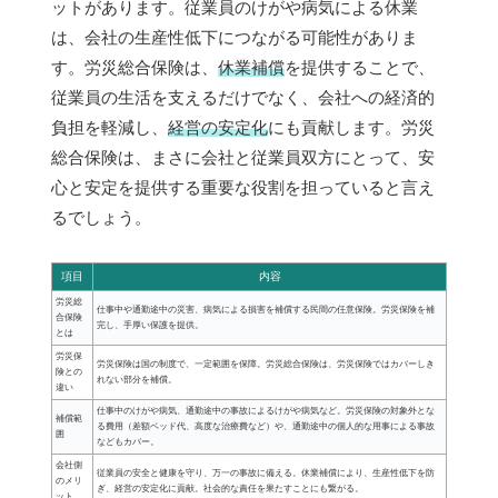
ットがあります。従業員のけがや病気による休業
は、会社の生産性低下につながる可能性がありま
す。労災総合保険は、
休業補償
を提供することで、
従業員の生活を支えるだけでなく、会社への経済的
負担を軽減し、
経営の安定化
にも貢献します。労災
総合保険は、まさに会社と従業員双方にとって、安
心と安定を提供する重要な役割を担っていると言え
るでしょう。
項目
内容
労災総
仕事中や通勤途中の災害、病気による損害を補償する民間の任意保険。労災保険を補
合保険
完し、手厚い保護を提供。
とは
労災保
労災保険は国の制度で、一定範囲を保障。労災総合保険は、労災保険ではカバーしき
険との
れない部分を補償。
違い
仕事中のけがや病気、通勤途中の事故によるけがや病気など。労災保険の対象外とな
補償範
る費用（差額ベッド代、高度な治療費など）や、通勤途中の個人的な用事による事故
囲
などもカバー。
会社側
従業員の安全と健康を守り、万一の事故に備える。休業補償により、生産性低下を防
のメリ
ぎ、経営の安定化に貢献。社会的な責任を果たすことにも繋がる。
ット