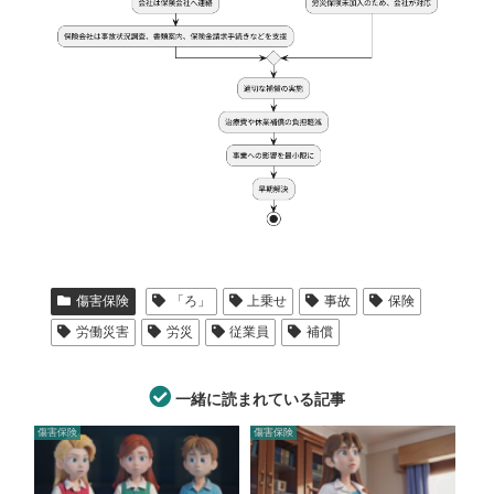
傷害保険
「ろ」
上乗せ
事故
保険
労働災害
労災
従業員
補償
一緒に読まれている記事
傷害保険
傷害保険