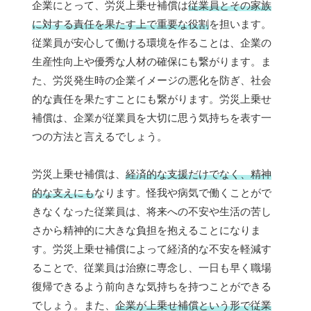
企業にとって、労災上乗せ補償は
従業員とその家族
に対する責任を果たす上で重要な役割
を担います。
従業員が安心して働ける環境を作ることは、企業の
生産性向上や優秀な人材の確保にも繋がります。ま
た、労災発生時の企業イメージの悪化を防ぎ、社会
的な責任を果たすことにも繋がります。労災上乗せ
補償は、企業が従業員を大切に思う気持ちを表す一
つの方法と言えるでしょう。
労災上乗せ補償は、
経済的な支援だけでなく、精神
的な支えにも
なります。怪我や病気で働くことがで
きなくなった従業員は、将来への不安や生活の苦し
さから精神的に大きな負担を抱えることになりま
す。労災上乗せ補償によって経済的な不安を軽減す
ることで、従業員は治療に専念し、一日も早く職場
復帰できるよう前向きな気持ちを持つことができる
でしょう。また、
企業が上乗せ補償という形で従業