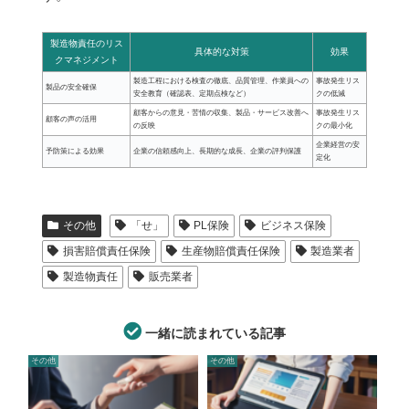
製造物責任のリス
具体的な対策
効果
クマネジメント
製造工程における検査の徹底、品質管理、作業員への
事故発生リス
製品の安全確保
安全教育（確認表、定期点検など）
クの低減
顧客からの意見・苦情の収集、製品・サービス改善へ
事故発生リス
顧客の声の活用
の反映
クの最小化
企業経営の安
予防策による効果
企業の信頼感向上、長期的な成長、企業の評判保護
定化
その他
「せ」
PL保険
ビジネス保険
損害賠償責任保険
生産物賠償責任保険
製造業者
製造物責任
販売業者
一緒に読まれている記事
その他
その他