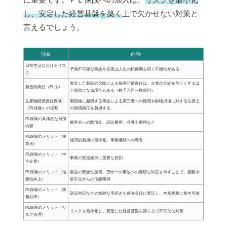
し、安定した経営基盤を築く
上で欠かせない対策と
言えるでしょう。
項目
内容
日常生活におけるリス
予測不可能な事故や災害は人生の転換期を招く可能性がある
ク
製造した製品の欠陥による損害賠償責任は、企業の存続を危うくするほ
製造物責任（PL法）
ど高額になる場合もある（数千万円〜数億円）
生産物賠償責任保険
製造物に起因する事故による第三者への怪我や財物損壊に対する法律上
（PL保険）の役割
の賠償責任を負担する
PL保険の具体的な補償
被害者への賠償金、訴訟費用、弁護士費用など
内容
PL保険のメリット（事
経済的負担の最小化、事業継続への専念
業者）
PL保険のメリット（中
事業の安定維持に重要な役割
小企業）
PL保険のメリット（信
製品の安全性重視、万が一の事故への適切な対応を示すことで、顧客や
頼性向上）
取引先からの信頼獲得
PL保険のメリット（業
訴訟対応などの煩雑な手続きを保険会社に委託し、本来業務に集中可能
務効率）
PL保険のメリット（リ
リスクを最小化し、安定した経営基盤を築く上で不可欠な対策
スク管理）