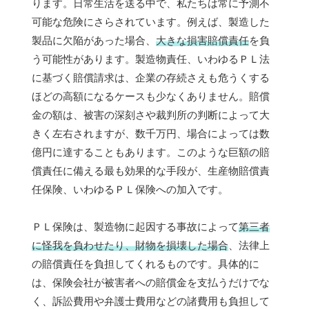
ります。日常生活を送る中で、私たちは常に予測不
可能な危険にさらされています。例えば、製造した
製品に欠陥があった場合、
大きな損害賠償責任
を負
う可能性があります。製造物責任、いわゆるＰＬ法
に基づく賠償請求は、企業の存続さえも危うくする
ほどの高額になるケースも少なくありません。賠償
金の額は、被害の深刻さや裁判所の判断によって大
きく左右されますが、数千万円、場合によっては数
億円に達することもあります。このような巨額の賠
償責任に備える最も効果的な手段が、生産物賠償責
任保険、いわゆるＰＬ保険への加入です。
ＰＬ保険は、製造物に起因する事故によって
第三者
に怪我を負わせたり、財物を損壊した場合
、法律上
の賠償責任を負担してくれるものです。具体的に
は、保険会社が被害者への賠償金を支払うだけでな
く、訴訟費用や弁護士費用などの諸費用も負担して