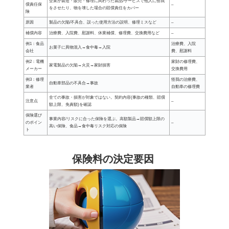
企業が製造・販売・修理に関わった製品/サービスで他人に怪我
償責任保
–
をさせたり、物を壊した場合の賠償責任をカバー
険
原因
製品の欠陥/不具合、誤った使用方法の説明、修理ミスなど
–
補償内容
治療費、入院費、慰謝料、休業補償、修理費、交換費用など
–
例1：食品
治療費、入院
お菓子に異物混入→食中毒→入院
会社
費、慰謝料
例2：電機
家財の修理費、
家電製品の欠陥→火災→家財損害
メーカー
交換費用
例3：修理
怪我の治療費、
自動車部品の不具合→事故
業者
自動車の修理費
全ての事故・損害が対象ではない。契約内容(事故の種類、賠償
注意点
–
額上限、免責額)を確認
保険選び
事業内容/リスクに合った保険を選ぶ。高額製品→賠償額上限の
のポイン
–
高い保険、食品→食中毒リスク対応の保険
ト
保険料の決定要因