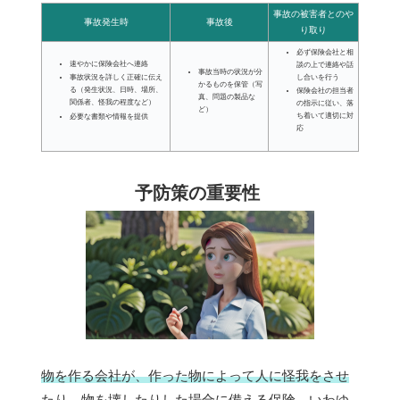
事故の被害者とのや
事故発生時
事故後
り取り
必ず保険会社と相
速やかに保険会社へ連絡
談の上で連絡や話
事故当時の状況が分
し合いを行う
事故状況を詳しく正確に伝え
かるものを保管（写
る（発生状況、日時、場所、
保険会社の担当者
真、問題の製品な
関係者、怪我の程度など）
の指示に従い、落
ど）
ち着いて適切に対
必要な書類や情報を提供
応
予防策の重要性
物を作る会社が、作った物によって人に怪我をさせ
たり、物を壊したりした場合に備える保険、いわゆ