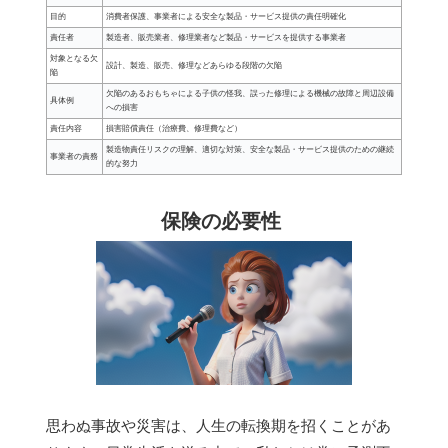
目的
消費者保護、事業者による安全な製品・サービス提供の責任明確化
責任者
製造者、販売業者、修理業者など製品・サービスを提供する事業者
対象となる欠
設計、製造、販売、修理などあらゆる段階の欠陥
陥
欠陥のあるおもちゃによる子供の怪我、誤った修理による機械の故障と周辺設備
具体例
への損害
責任内容
損害賠償責任（治療費、修理費など）
製造物責任リスクの理解、適切な対策、安全な製品・サービス提供のための継続
事業者の責務
的な努力
保険の必要性
思わぬ事故や災害は、人生の転換期を招くことがあ