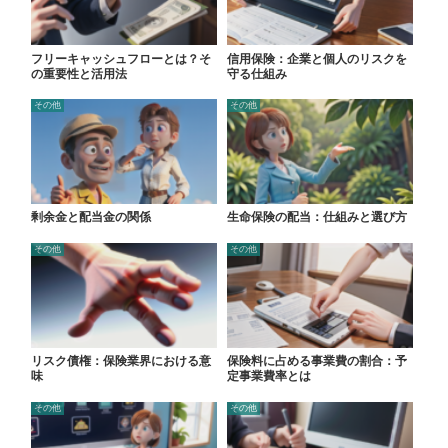
フリーキャッシュフローとは？そ
信用保険：企業と個人のリスクを
の重要性と活用法
守る仕組み
その他
その他
剰余金と配当金の関係
生命保険の配当：仕組みと選び方
その他
その他
リスク債権：保険業界における意
保険料に占める事業費の割合：予
味
定事業費率とは
その他
その他