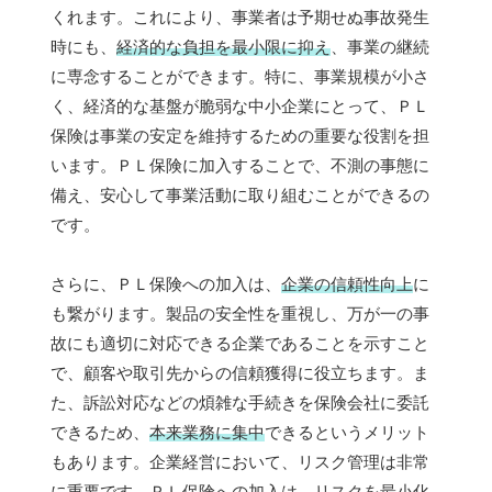
くれます。これにより、事業者は予期せぬ事故発生
時にも、
経済的な負担を最小限に抑え
、事業の継続
に専念することができます。特に、事業規模が小さ
く、経済的な基盤が脆弱な中小企業にとって、ＰＬ
保険は事業の安定を維持するための重要な役割を担
います。ＰＬ保険に加入することで、不測の事態に
備え、安心して事業活動に取り組むことができるの
です。
さらに、ＰＬ保険への加入は、
企業の信頼性向上
に
も繋がります。製品の安全性を重視し、万が一の事
故にも適切に対応できる企業であることを示すこと
で、顧客や取引先からの信頼獲得に役立ちます。ま
た、訴訟対応などの煩雑な手続きを保険会社に委託
できるため、
本来業務に集中
できるというメリット
もあります。企業経営において、リスク管理は非常
に重要です。ＰＬ保険への加入は、
リスクを最小化