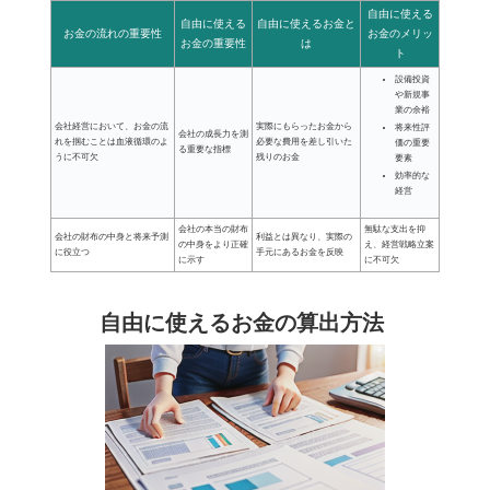
自由に使える
自由に使える
自由に使えるお金と
お金の流れの重要性
お金のメリッ
お金の重要性
は
ト
設備投資
や新規事
業の余裕
会社経営において、お金の流
実際にもらったお金から
将来性評
会社の成長力を測
れを掴むことは血液循環のよ
必要な費用を差し引いた
価の重要
る重要な指標
うに不可欠
残りのお金
要素
効率的な
経営
会社の本当の財布
無駄な支出を抑
会社の財布の中身と将来予測
利益とは異なり、実際の
の中身をより正確
え、経営戦略立案
に役立つ
手元にあるお金を反映
に示す
に不可欠
自由に使えるお金の算出方法