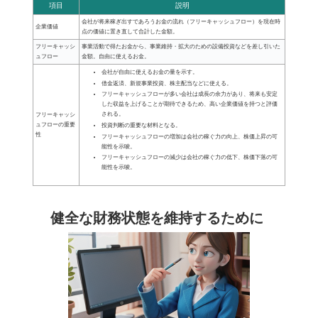
項目
説明
会社が将来稼ぎ出すであろうお金の流れ（フリーキャッシュフロー）を現在時
企業価値
点の価値に置き直して合計した金額。
フリーキャッシ
事業活動で得たお金から、事業維持・拡大のための設備投資などを差し引いた
ュフロー
金額。自由に使えるお金。
会社が自由に使えるお金の量を示す。
借金返済、新規事業投資、株主配当などに使える。
フリーキャッシュフローが多い会社は成長の余力があり、将来も安定
した収益を上げることが期待できるため、高い企業価値を持つと評価
される。
フリーキャッシ
ュフローの重要
投資判断の重要な材料となる。
性
フリーキャッシュフローの増加は会社の稼ぐ力の向上、株価上昇の可
能性を示唆。
フリーキャッシュフローの減少は会社の稼ぐ力の低下、株価下落の可
能性を示唆。
健全な財務状態を維持するために