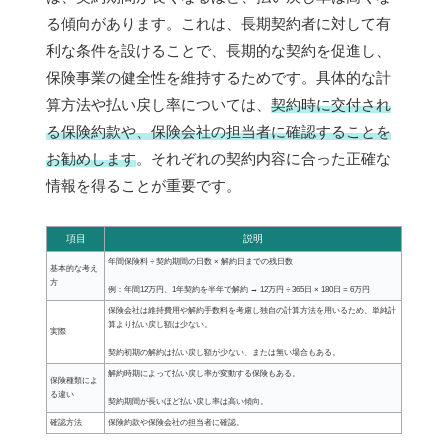
る傾向があります。これは、長期契約者に対して有
利な条件を設けることで、長期的な契約を促進し、
保険事業の健全性を維持するためです。具体的な計
算方法や払い戻し率については、
契約時に交付され
る保険約款や、保険会社の担当者に確認することを
お勧めします
。それぞれの契約内容に合った正確な
情報を得ることが重要です。
項目
説明
年間保険料 ÷ 契約期間の日数 × 解約日までの残日数
基本的な考え
方
例：年間12万円、1年契約を半年で解約 → 12万円 ÷ 365日 × 180日 = 6万円
保険会社は維持費用や解約手数料を考慮し独自の計算方法を用いるため、単純計
算より払い戻し額は少ない。
実際
契約初期の解約は払い戻し額が少ない、または無い場合もある。
解約時期によって払い戻し率が変動する保険もある。
保険種類によ
る違い
契約期間が長いほど払い戻し率は高い傾向。
確認方法
保険約款や保険会社の担当者に確認。