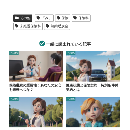
その他
「み」
保険
保険料
未経過保険料
解約返戻金
一緒に読まれている記事
その他
その他
保険継続の重要性：あなたの安心
健康状態と保険契約：特別条件付
を未来へつなぐ
契約とは
その他
その他