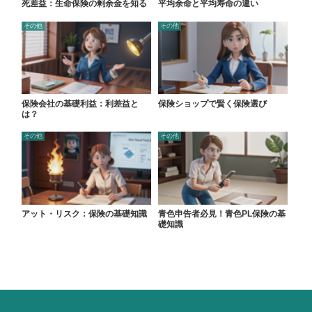
死差益：生命保険の剰余金を知る
平均余命と平均寿命の違い
その他
その他
保険会社の基礎利益：利差益と
保険ショップで賢く保険選び
は？
その他
その他
アット・リスク：保険の基礎知識
青色申告者必見！青色PL保険の基
礎知識