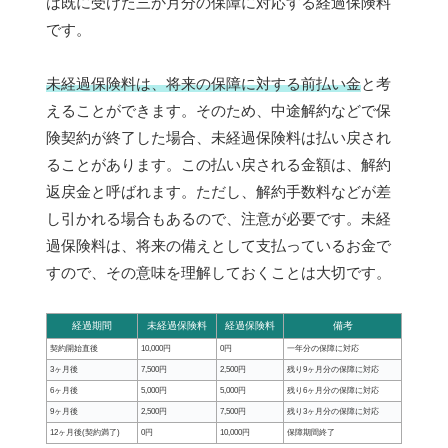
は既に受けた三か月分の保障に対応する経過保険料
です。
未経過保険料は、将来の保障に対する前払い金
と考
えることができます。そのため、中途解約などで保
険契約が終了した場合、未経過保険料は払い戻され
ることがあります。この払い戻される金額は、解約
返戻金と呼ばれます。ただし、解約手数料などが差
し引かれる場合もあるので、注意が必要です。未経
過保険料は、将来の備えとして支払っているお金で
すので、その意味を理解しておくことは大切です。
経過期間
未経過保険料
経過保険料
備考
契約開始直後
10,000円
0円
一年分の保障に対応
3ヶ月後
7,500円
2,500円
残り9ヶ月分の保障に対応
6ヶ月後
5,000円
5,000円
残り6ヶ月分の保障に対応
9ヶ月後
2,500円
7,500円
残り3ヶ月分の保障に対応
12ヶ月後(契約満了)
0円
10,000円
保障期間終了