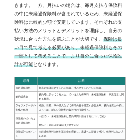
きます。一方、月払いの場合は、毎月支払う保険料
の中に未経過保険料が含まれているため、未経過保
険料は比較的少額で安定しています。それぞれの支
払い方法のメリットとデメリットを理解し、自分の
状況に合った方法を選ぶことが大切です。
保険は長
い目で見て考える必要があり、未経過保険料もその
一部として考えることで、より自分に合った保険設
計が可能
となります。
項目
説明
未経過保険料
将来の保障に充てられる部分。積み立てられている部分。
解約時に戻ってくるお金。払い込んだ保険料 – 未経過保険料 – 事業運営に関
解約返戻金
わる費用。
ライフステージの
結婚、出産、家の購入などで保障内容を見直す必要あり。解約返戻金の額に
変化と保険
よっては、新しい保険料の負担増の可能性も。
一括払い：未経過保険料は契約期間が経過するにつれて減少
保険料の払い方と
未経過保険料
月払い：未経過保険料は少額で安定
保険設計のポイン
未経過保険料と解約返戻金を理解し、家計への影響を検討。保険料の払い方
ト
も考慮。