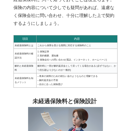
保険の内容について少しでも疑問があれば、遠慮な
く保険会社に問い合わせ、十分に理解した上で契約
するようにしましょう。
項目
内容
未経過保険料とは
これから保障を受ける期間に対応する保険料のこと
1. 保険証券
未経過保険料の確
2. 契約概要、通知書
認方法
3. 保険会社への問い合わせ(電話、インターネット、ホームページ)
解約と未経過保険
解約時に一部が解約返戻金として戻ってくる場合がある (必ずではない、か
料
つ支払額より少ないのが一般的)
– 将来の保障のための前払い金のようなものと理解できる
未経過保険料を知
– 解約返戻金の予測
るメリット
– 自分に合った保険選び
未経過保険料と保険設計