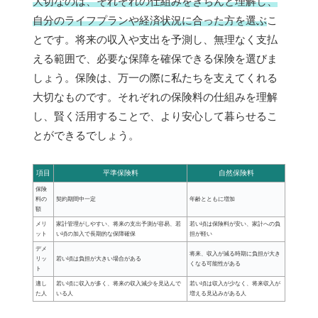
大切なのは、それぞれの仕組みをきちんと理解し、
自分のライフプランや経済状況に合った方を選ぶ
こ
とです。将来の収入や支出を予測し、無理なく支払
える範囲で、必要な保障を確保できる保険を選びま
しょう。保険は、万一の際に私たちを支えてくれる
大切なものです。それぞれの保険料の仕組みを理解
し、賢く活用することで、より安心して暮らせるこ
とができるでしょう。
項目
平準保険料
自然保険料
保険
料の
契約期間中一定
年齢とともに増加
額
メリ
家計管理がしやすい、将来の支出予測が容易、若
若い頃は保険料が安い、家計への負
ット
い頃の加入で長期的な保障確保
担が軽い
デメ
将来、収入が減る時期に負担が大き
リッ
若い頃は負担が大きい場合がある
くなる可能性がある
ト
適し
若い頃に収入が多く、将来の収入減少を見込んで
若い頃は収入が少なく、将来収入が
た人
いる人
増える見込みがある人