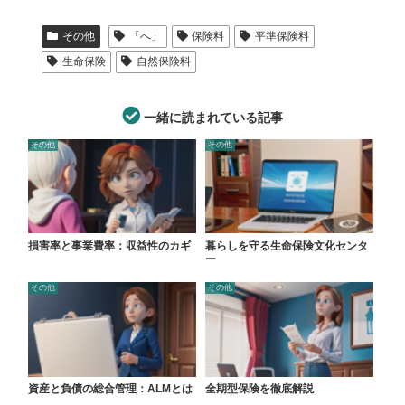
その他
「へ」
保険料
平準保険料
生命保険
自然保険料
一緒に読まれている記事
その他
その他
損害率と事業費率：収益性のカギ
暮らしを守る生命保険文化センタ
ー
その他
その他
資産と負債の総合管理：ALMとは
全期型保険を徹底解説