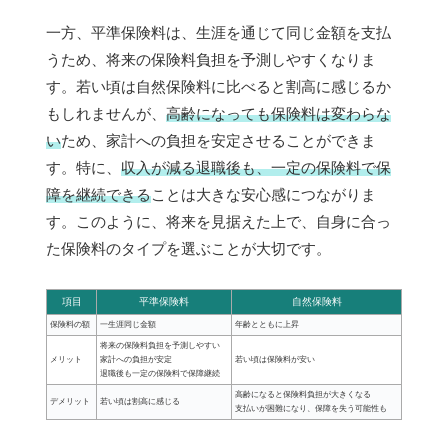
一方、平準保険料は、生涯を通じて同じ金額を支払
うため、将来の保険料負担を予測しやすくなりま
す。若い頃は自然保険料に比べると割高に感じるか
もしれませんが、
高齢になっても保険料は変わらな
い
ため、家計への負担を安定させることができま
す。特に、
収入が減る退職後も、一定の保険料で保
障を継続できる
ことは大きな安心感につながりま
す。このように、将来を見据えた上で、自身に合っ
た保険料のタイプを選ぶことが大切です。
項目
平準保険料
自然保険料
保険料の額
一生涯同じ金額
年齢とともに上昇
将来の保険料負担を予測しやすい
メリット
家計への負担が安定
若い頃は保険料が安い
退職後も一定の保険料で保障継続
高齢になると保険料負担が大きくなる
デメリット
若い頃は割高に感じる
支払いが困難になり、保障を失う可能性も