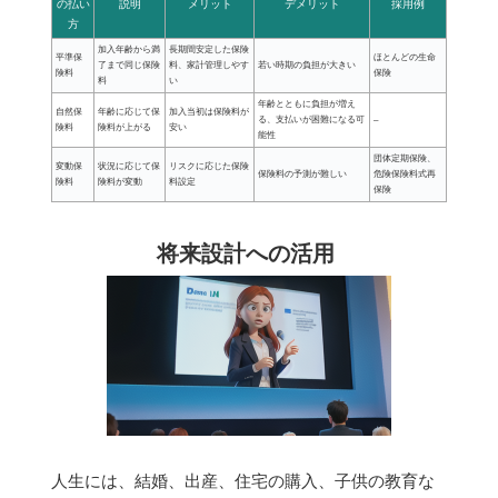
の払い
説明
メリット
デメリット
採用例
方
加入年齢から満
長期間安定した保険
平準保
ほとんどの生命
了まで同じ保険
料、家計管理しやす
若い時期の負担が大きい
険料
保険
料
い
年齢とともに負担が増え
自然保
年齢に応じて保
加入当初は保険料が
る、支払いが困難になる可
–
険料
険料が上がる
安い
能性
団体定期保険、
変動保
状況に応じて保
リスクに応じた保険
保険料の予測が難しい
危険保険料式再
険料
険料が変動
料設定
保険
将来設計への活用
人生には、結婚、出産、住宅の購入、子供の教育な