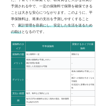
予測される中で、一定の保険料で保障を確保できる
ことは大きな安心につながります。このように、平
準保険料は、将来の支出を予測しやすくすること
で、
家計管理を容易にし、安定した生活を送るため
の助け
となるのです。
保険料のタ
変動するタイプの保
平準保険料
イプ
険料
保険料の額
加入期間中一定
変動する
将来の保険料が予測しやすい
メリット
家計管理が容易
–
安定した生活設計が可能
将来の保険料が予測しにく
い
家計への負担が大きくなる
デメリット
–
可能性
生活設計に影響が出る可能
性
支払い頻度
毎月、毎年など契約による
–
毎月1万円の保険料を支払う契約の場合、契約期間
例
–
中は毎月1万円