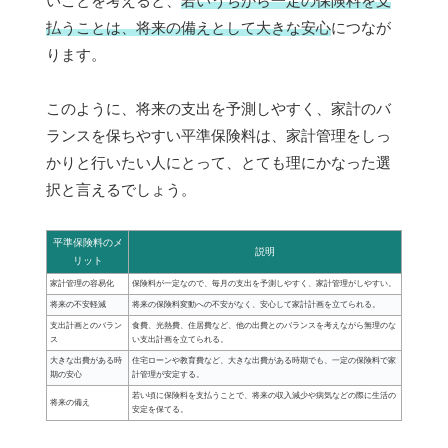
いことを考えると、
若いうちから一定の保険料を支
払うことは、将来の備えとして大きな安心
につなが
ります。
このように、将来の支出を予測しやすく、家計のバ
ランスを保ちやすい平準保険料は、家計管理をしっ
かりと行いたい人にとって、とても理にかなった選
択と言えるでしょう。
平準保険料のメ
説明
リット
家計管理の容易化
保険料が一定なので、毎月の支出を予測しやすく、家計管理がしやすい。
将来の不安軽減
将来の保険料変動への不安がなく、安心して家計計画を立てられる。
支出計画とのバラン
食費、光熱費、住居費など、他の出費とのバランスを考えながら無理のな
ス
い支出計画を立てられる。
大きな出費がある時
住宅ローンや教育費など、大きな出費がある時期でも、一定の保険料で家
期の安心
計管理が安定する。
若い頃に保険料を支払うことで、将来の収入減少や病気などの際に生活の
将来の備え
安定を保てる。