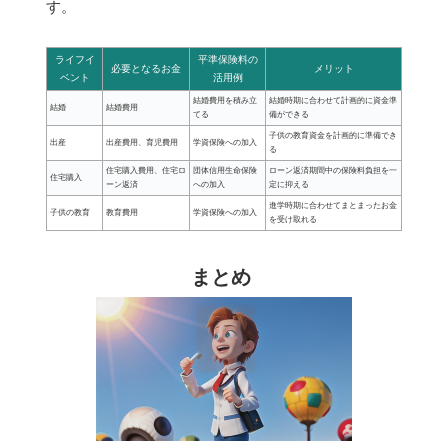
す。
ライフイ
平準保険料の
必要となるお金
メリット
ベント
活用例
結婚費用を積み立
結婚時期に合わせて計画的に資金準
結婚
結婚費用
てる
備ができる
子供の教育資金を計画的に準備でき
出産
出産費用、育児費用
学資保険への加入
る
住宅購入費用、住宅ロ
団体信用生命保険
ローン返済期間中の保険料負担を一
住宅購入
ーン返済
への加入
定に抑える
進学時期に合わせてまとまったお金
子供の教育
教育費用
学資保険への加入
を受け取れる
まとめ